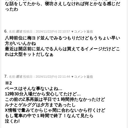
な話をしてたから、寝坊さえしなければ何とかなる感じだ
ったわ
6.
名前:
匿名
投稿日：2024/11/22(Fri) 22:10:57
▼コメント返信
八時前位に梅ヨド並んでみるつもりだけどもうちょい早い
方がいいんかね
最近は開店前に並んでる人らは買えてるイメージだけどこ
れは大型キットだしなぁ
7.
名前:
匿名
投稿日：2024/11/22(Fri) 22:11:44
▼コメント返信
※2
ベースはそんな事ないよね…
12時30分入場だから安心してたけど…
この前のZ系再販は平日で１時間持たなかったけど
ルナとゲルググは夕方まであったし
X情報で量みてからじゃ間に合わないから行くけど
もし電車の中で１時間で終了！なんて見たら
泣くわ!