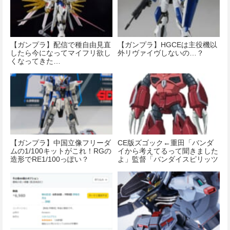
【ガンプラ】配信で種自由見直
【ガンプラ】HGCEは主役機以
したら今になってマイフリ欲し
外リヴァイヴしないの…？
くなってきた…
【ガンプラ】中国立像フリーダ
CE版ズゴック←重田「バンダ
ムの1/100キットがこれ！RGの
イから考えてるって聞きました
造形でRE1/100っぽい？
よ」監督「バンダイスピリッツ
に聞いたらあきらめてました
よ」