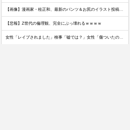
【画像】漫画家・桂正和、最新のパンツ＆お尻のイラスト投稿にネット衝撃「この質感の出し方」「実写かと思いました」
【悲報】Z世代の倫理観、完全にぶっ壊れるｗｗｗｗ
女性「レイプされました」検事「嘘では？」女性「傷ついたので訴えます」