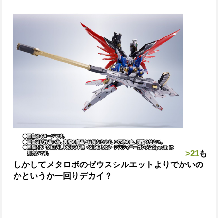
>21
も
しかしてメタロボのゼウスシルエットよりでかいの
か
というか一回りデカイ？