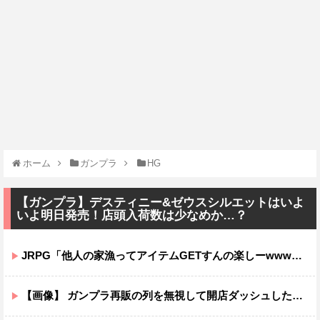
ホーム
ガンプラ
HG
【ガンプラ】デスティニー&ゼウスシルエットはいよ
いよ明日発売！店頭入荷数は少なめか…？
JRPG「他人の家漁ってアイテムGETすんの楽しーwwwww」→欧米で馬鹿にされてしまう
【画像】 ガンプラ再販の列を無視して開店ダッシュした客の末路…