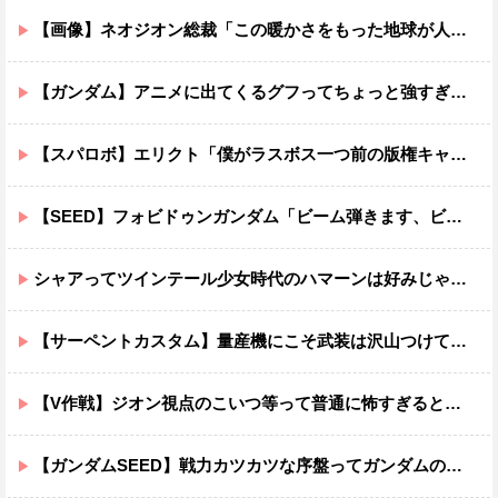
【画像】ネオジオン総裁「この暖かさをもった地球が人間さえ破壊するんだ（汗だく）」
【ガンダム】アニメに出てくるグフってちょっと強すぎじゃない？
【スパロボ】エリクト「僕がラスボス一つ前の版権キャラ最後の敵ってちょっと荷が重すぎない？」
【SEED】フォビドゥンガンダム「ビーム弾きます、ビーム曲げられます、空飛びます」←二世代目でこれ出来るのおかしいだろ
シャアってツインテール少女時代のハマーンは好みじゃなかったの？
【サーペントカスタム】量産機にこそ武装は沢山つけてほしいよね
【V作戦】ジオン視点のこいつ等って普通に怖すぎると思う…
【ガンダムSEED】戦力カツカツな序盤ってガンダムの中だと割と珍しい気がする