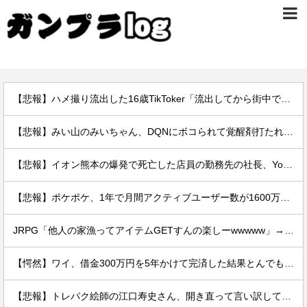
【悲報】ハメ撮り流出した16歳TikToker「流出してから街中で高校生に胸揉まれまくる」
【悲報】みい山のみいちゃん、DQNにボコられて覚醒剤打たれて死亡←これさぁ
【悲報】イオン熊本の爆発で死亡した店員の勤務先の社長、YouTuberヒカルだった。何で避難させてないんだよ……
【悲報】ポケポケ、1年で月間アクティブユーザー数が1600万人減少
JRPG「他人の家漁ってアイテムGETすんの楽しーwwwww」→欧米で馬鹿にされてしまう
【愕然】ワイ、借金300万円を5年かけて完済した結果とんでもないことになる・・・・・・
【悲報】トレパク絵師の江口寿史さん、開き直って言い訳してしまう。全く反省してないと話題に