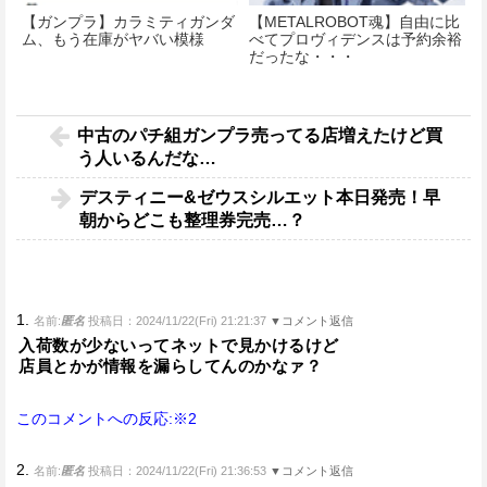
【ガンプラ】カラミティガンダ
【METALROBOT魂】自由に比
ム、もう在庫がヤバい模様
べてプロヴィデンスは予約余裕
だったな・・・
中古のパチ組ガンプラ売ってる店増えたけど買
う人いるんだな…
デスティニー&ゼウスシルエット本日発売！早
朝からどこも整理券完売…？
1.
名前:
匿名
投稿日：2024/11/22(Fri) 21:21:37
▼コメント返信
入荷数が少ないってネットで見かけるけど
店員とかが情報を漏らしてんのかなァ？
このコメントへの反応:※2
2.
名前:
匿名
投稿日：2024/11/22(Fri) 21:36:53
▼コメント返信