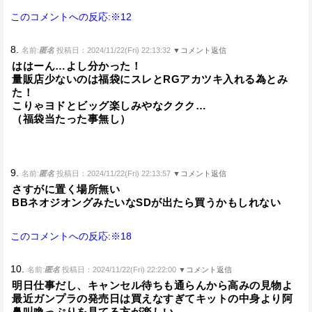
このコメントへの反応:※12
8.
名前:
匿名
投稿日：2024/11/22(Fri) 22:13:32
▼コメント返信
ははーん…よし分かった！
量販店少ないのは福袋にスレとRGアカツキ入れる為とみ
た！
こりゃヨドとビッグ楽しみやなククク…
（福袋当たった事無し）
9.
名前:
匿名
投稿日：2024/11/22(Fri) 22:13:57
▼コメント返信
さすがに置く場所無い
BBネオジオングみたいなSDが出たら買うかもしれない
このコメントへの反応:※18
10.
名前:
匿名
投稿日：2024/11/22(Fri) 22:22:00
▼コメント返信
明日仕事だし、キャンセル待ちも通らんから高みの見物よ
最近ガンプラの発売日は買えなすぎてキットの中身より阿
鼻叫喚っぷりを見てる方が楽しい