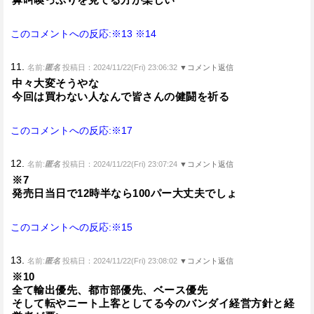
このコメントへの反応:※13
※14
11.
名前:
匿名
投稿日：2024/11/22(Fri) 23:06:32
▼コメント返信
中々大変そうやな
今回は買わない人なんで皆さんの健闘を祈る
このコメントへの反応:※17
12.
名前:
匿名
投稿日：2024/11/22(Fri) 23:07:24
▼コメント返信
※7
発売日当日で12時半なら100パー大丈夫でしょ
このコメントへの反応:※15
13.
名前:
匿名
投稿日：2024/11/22(Fri) 23:08:02
▼コメント返信
※10
全て輸出優先、都市部優先、ベース優先
そして転やニート上客としてる今のバンダイ経営方針と経