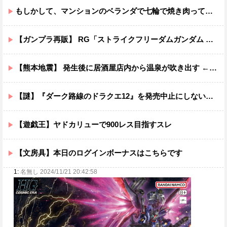
もしかして、マンションのベランダで七輪で焼き肉ってダメなの？????
【ガンプラ再販】 RG「ストライクフリーダムガンダム ディアクティブモード」ほか【11時予約開始】
【熊本地震】 発生後に居酒屋店内から温泉が吹き出す ← これ前触れじゃね？
【謎】『ダーク路線のドラクエ12』を発売中止にしないといけなかった理由ってガチでなに？とりあえすだせばいいやん
【遊戯王】ヤドカリューで900レス目指すスレ
【文房具】本日のログインボーナスはこちらです
1:
名無し 2024/11/21 20:42:58