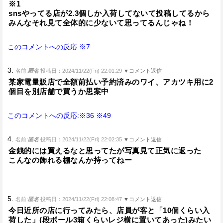
※1
snsやってる店が2.3個しか入荷してないて投稿してるから
みんなそれ見て全体的に少ないて思ってるんじゃね！
このコメントへの反応:※7
3.
名前:
匿名
投稿日：2024/11/22(Fri) 22:01:29
▼コメント返信
某家電量販店で全額前払い予約済みのワイ、アカツキ用に2
個目を別店舗で買うか思案中
このコメントへの反応:※36
※49
4.
名前:
匿名
投稿日：2024/11/22(Fri) 22:02:35
▼コメント返信
金銭的には買えるなと思ってたが写真見て正気に返った
こんなの飾れる棚なんか持ってねー
5.
名前:
匿名
投稿日：2024/11/22(Fri) 22:08:47
▼コメント返信
今日近所の店に行ってみたら、店員が客と「10個くらい入
荷した」(段ボール3箱くらいレジ横に置いてあった)みたい