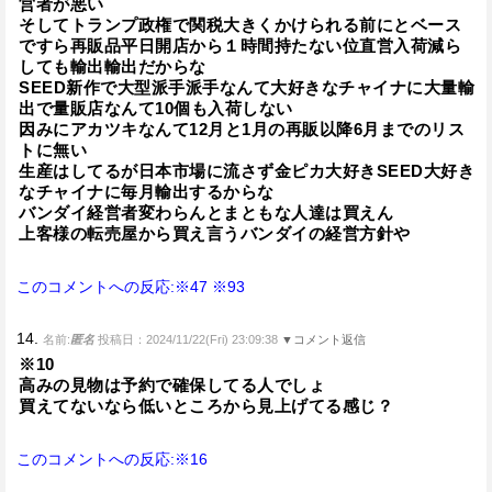
営者が悪い
そしてトランプ政権で関税大きくかけられる前にとベース
ですら再販品平日開店から１時間持たない位直営入荷減ら
しても輸出輸出だからな
SEED新作で大型派手派手なんて大好きなチャイナに大量輸
出で量販店なんて10個も入荷しない
因みにアカツキなんて12月と1月の再販以降6月までのリス
トに無い
生産はしてるが日本市場に流さず金ピカ大好きSEED大好き
なチャイナに毎月輸出するからな
バンダイ経営者変わらんとまともな人達は買えん
上客様の転売屋から買え言うバンダイの経営方針や
このコメントへの反応:※47
※93
14.
名前:
匿名
投稿日：2024/11/22(Fri) 23:09:38
▼コメント返信
※10
高みの見物は予約で確保してる人でしょ
買えてないなら低いところから見上げてる感じ？
このコメントへの反応:※16