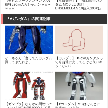
【モビルスーツアンサンブル】
【本日発売！】『機動戦士ガン
横幅520㎜のガシャポンｗｗｗ
ダム MOBILE SUIT
ｗｗｗ
ENSEMBLE4.5 10個入(BOX)』
『∀ガンダム』の関連記事
かーちゃん「言ってたガンダム
【ガンプラ】HGの∀ガンダムっ
買ってきたわよ」
て今普通に売ってるけど良いキ
ットなの？
【ガンプラ】なんかの間違いで
【∀ガンダム】MGはほんとに
こいつをHGかRE100化して欲
出来がいいよな…