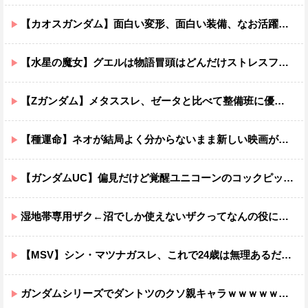
【カオスガンダム】面白い変形、面白い装備、なお活躍…
【水星の魔女】グエルは物語冒頭はどんだけストレスフルだったんだよ…ってなる
【Zガンダム】メタススレ、ゼータと比べて整備班に優しそう
【種運命】ネオが結局よく分からないまま新しい映画が終わった後ももやもやしてる
【ガンダムUC】偏見だけど覚醒ユニコーンのコックピットってエアコンの効きが強そうでいいよね
湿地帯専用ザク←沼でしか使えないザクってなんの役に立つ設定なんだ？
【MSV】シン・マツナガスレ、これで24歳は無理あるだろ…
ガンダムシリーズでダントツのクソ親キャラｗｗｗｗｗｗｗｗｗｗｗｗ