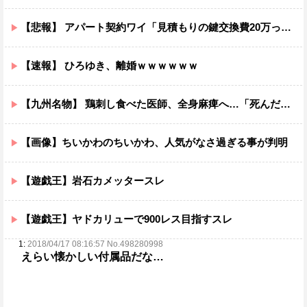
【悲報】 アパート契約ワイ「見積もりの鍵交換費20万って何ですか？」不動産屋「鍵を新しい物に交換したのです」
【速報】 ひろゆき、離婚ｗｗｗｗｗｗ
【九州名物】 鶏刺し食べた医師、全身麻痺へ…「死んだほうが良い」
【画像】ちいかわのちいかわ、人気がなさ過ぎる事が判明
【遊戯王】岩石カメッタースレ
【遊戯王】ヤドカリューで900レス目指すスレ
1:
2018/04/17 08:16:57 No.498280998
えらい懐かしい付属品だな…