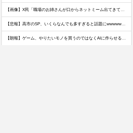
【画像】X民「職場のお姉さんが口からネットミーム出てきて好感持てる」←10万いいねwwxwxwwwww
【悲報】高市のSP、いくらなんでも多すぎると話題にwwwwwwwwwwwwwwww
【朗報】ゲーム、やりたいモノを買うのではなくAIに作らせる時代が到来ｗｗｗｗ