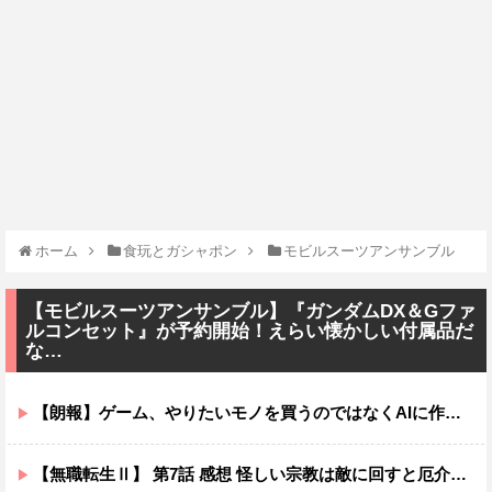
ホーム
食玩とガシャポン
モビルスーツアンサンブル
【モビルスーツアンサンブル】『ガンダムDX＆Gファ
ルコンセット』が予約開始！えらい懐かしい付属品だ
な…
【朗報】ゲーム、やりたいモノを買うのではなくAIに作らせる時代が到来ｗｗｗｗ
【無職転生Ⅱ】 第7話 感想 怪しい宗教は敵に回すと厄介ニャ【異世界行ったら本気だす】