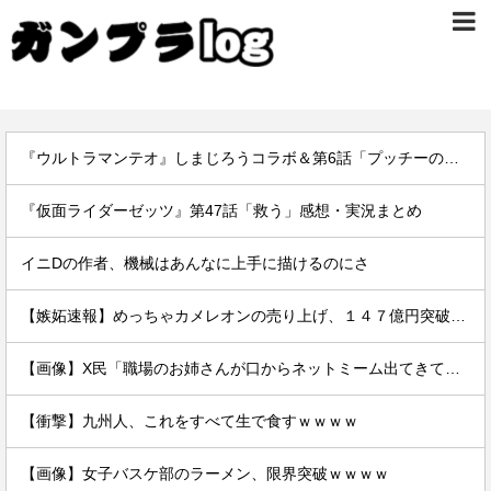
『ウルトラマンテオ』しまじろうコラボ＆第6話「プッチーのお引っ越し」感想・実況まとめ
『仮面ライダーゼッツ』第47話「救う」感想・実況まとめ
イニDの作者、機械はあんなに上手に描けるのにさ
【嫉妬速報】めっちゃカメレオンの売り上げ、１４７億円突破www
【画像】X民「職場のお姉さんが口からネットミーム出てきて好感持てる」←10万いいねwwxwxwwwww
【衝撃】九州人、これをすべて生で食すｗｗｗｗ
【画像】女子バスケ部のラーメン、限界突破ｗｗｗｗ