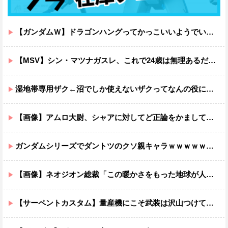
【ガンダムＷ】ドラゴンハングってかっこいいようでいて実は全然かっこよくないのでは？
【MSV】シン・マツナガスレ、これで24歳は無理あるだろ…
湿地帯専用ザク←沼でしか使えないザクってなんの役に立つ設定なんだ？
【画像】アムロ大尉、シャアに対してど正論をかましてしまうｗｗｗｗｗｗｗｗｗｗ
ガンダムシリーズでダントツのクソ親キャラｗｗｗｗｗｗｗｗｗｗｗｗ
【画像】ネオジオン総裁「この暖かさをもった地球が人間さえ破壊するんだ（汗だく）」
【サーペントカスタム】量産機にこそ武装は沢山つけてほしいよね