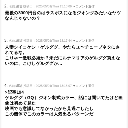
2.
名前:
匿名
投稿日：2025/05/01(Thu) 13:13:09
▼コメント返信
最後の3000円台のはラスボスになるジオングみたいなヤツ
なんじゃないの？
3.
名前:
匿名
投稿日：2025/05/01(Thu) 13:17:44
▼コメント返信
人妻シイコケシ・ゲルググ、やたらユ〜チューブネタにさ
れてるな。
こりゃー激戦必須か？未だにルナマリアのゲルググ買えな
いのに、こけしゲルググか…
4.
名前:
匿名
投稿日：2025/05/01(Thu) 13:18:07
▼コメント返信
>記事194
ゲルググ（GQ）ジオン制式カラー、話には聞いてたけど画
像は初めて見た
映画でも意識してなかったから見過ごしたし
この機体でこのカラーは人気出るパターンだ