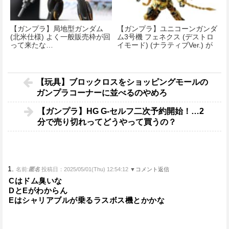
【ガンプラ】局地型ガンダム
【ガンプラ】ユニコーンガンダ
(北米仕様) よく一般販売枠が回
ム3号機 フェネクス (デストロ
って来たな…
イモード) (ナラティブVer.) が
予約開始！
【玩具】ブロックロスをショッピングモールの
ガンプラコーナーに並べるのやめろ
【ガンプラ】HG G-セルフ二次予約開始！…2
分で売り切れってどうやって買うの？
1.
名前:
匿名
投稿日：2025/05/01(Thu) 12:54:12
▼コメント返信
Cはドム臭いな
DとEがわからん
Eはシャリアブルが乗るラスボス機とかかな