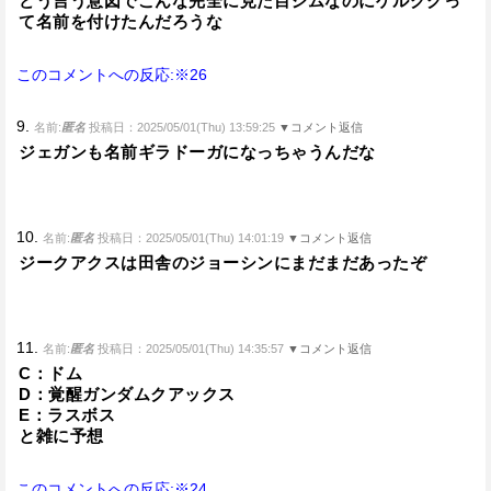
どう言う意図でこんな完全に見た目ジムなのにゲルググっ
て名前を付けたんだろうな
このコメントへの反応:※26
9.
名前:
匿名
投稿日：2025/05/01(Thu) 13:59:25
▼コメント返信
ジェガンも名前ギラドーガになっちゃうんだな
10.
名前:
匿名
投稿日：2025/05/01(Thu) 14:01:19
▼コメント返信
ジークアクスは田舎のジョーシンにまだまだあったぞ
11.
名前:
匿名
投稿日：2025/05/01(Thu) 14:35:57
▼コメント返信
C：ドム
D：覚醒ガンダムクアックス
E：ラスボス
と雑に予想
このコメントへの反応:※24