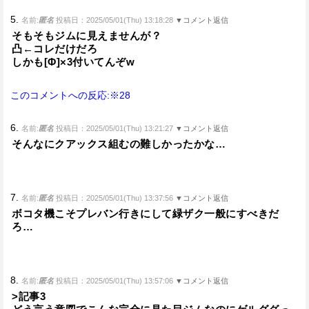
5.
名前:
匿名
投稿日：2025/05/01(Thu) 13:18:28
▼コメント返信
そもそもジムに見えませんが？
凸←コレだけだろ
しかも[Φ]×3付いてんぞw
このコメントへの反応:※28
6.
名前:
匿名
投稿日：2025/05/01(Thu) 13:21:27
▼コメント返信
そんなにクアックス組むの難しかったかな…
7.
名前:
匿名
投稿日：2025/05/01(Thu) 13:37:56
▼コメント返信
ボコタ機こそプレバン行きにして緑ザク一般にすべきだ
ろ…
8.
名前:
匿名
投稿日：2025/05/01(Thu) 13:57:06
▼コメント返信
>記事3