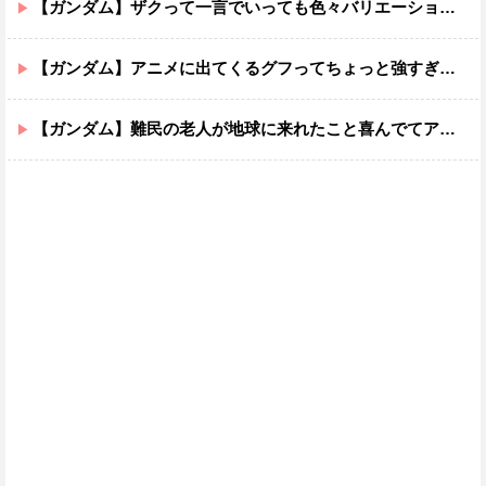
【ガンダム】ザクって一言でいっても色々バリエーションがあるよね
【ガンダム】アニメに出てくるグフってちょっと強すぎじゃない？
【ガンダム】難民の老人が地球に来れたこと喜んでてアレ？連邦もやってることヤバくない？ってなる