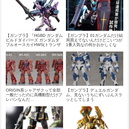
【ガンプラ】『HGBD ガンダム
【ガンプラ】01ガンダムだけ結
ビルドダイバーズ ガンダムダ
局買えてないんだけどこいつが
ブルオースカイHWS(トランザ
1番人気なの何かおかしくな
ムインフィニティモード) 』が
い？
本日入荷！
ORIGIN系シャアザクって全部
【ガンプラ】デュエルガンダ
一般だったのに高機動型だけプ
ム、見ないうちにずいぶんスラ
レバンなんだ…
ッとしてしまう