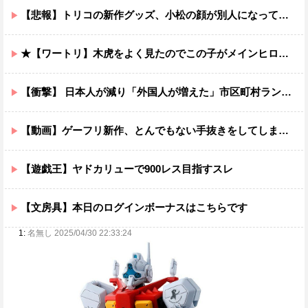
【悲報】トリコの新作グッズ、小松の顔が別人になってしまうｗｗｗｗ
★【ワートリ】木虎をよく見たのでこの子がメインヒロインだと思ってたら、はじめて読んだとき違って驚いた
【衝撃】 日本人が減り「外国人が増えた」市区町村ランキング…TOP5がこちらｗｗｗｗｗｗ
【動画】ゲーフリ新作、とんでもない手抜きをしてしまうwwwww
【遊戯王】ヤドカリューで900レス目指すスレ
【文房具】本日のログインボーナスはこちらです
1:
名無し 2025/04/30 22:33:24