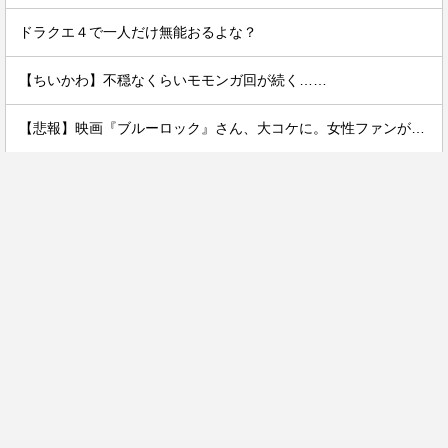
ドラクエ４で一人だけ無能おるよな？
【ちいかわ】不穏なくらいモモンガ回が続く……
【悲報】映画『ブルーロック』さん、大コケに。女性ファンが殺到するんじゃなかったの？