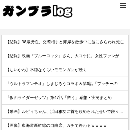
【悲報】38歳男性、交際相手と海岸を散歩中に波にさらわれ死亡
【悲報】映画『ブルーロック』さん、大コケに。女性ファンが殺到するんじゃなかったの？
【ちいかわ】不穏なくらいモモンガ回が続く……
『ウルトラマンテオ』しまじろうコラボ＆第6話「プッチーのお引っ越し」感想・実況まとめ
『仮面ライダーゼッツ』第47話「救う」感想・実況まとめ
【動画】ルビィちゃん、浜田雅功に首を絞められたせいで段々おかしな仕事が増える
【画像】東海道新幹線の自由席、ガチで終わるｗｗｗｗ