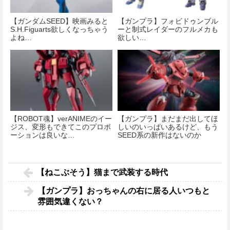
【ガンダムSEED】映画みると
【ガンプラ】フォビドゥンブル
S.H.Figuarts欲しくなっちゃう
ーと制式レイダーのフルメカも
よね…
欲しい…
【ROBOT魂】verANIMEのイー
【ガンプラ】まだまだ出してほ
ジス、変形もできてこのプロポ
しいのいっぱいあるけど、もう
ーションは良いな…
SEED系の新作はないのか
な…？
【ねこぶそう】猫まで武装する時代
【ガンプラ】おっちゃんの右に居る人いつもと
雰囲気違くない？