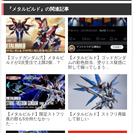
『メタルビルド』の関連記事
【ゴッドガンダム弍】メタルビ
【メタルビルド】ゴッドガンダ
ルドが2次受注で上限2個…？
ムの彩色担当、塗りミス疑惑に
対して煽ってしまう…
【メタルビルド】限定ストフリ
【メタルビルド】ストフリ再販
夜の部も5分持たなかっ
して欲しい
た・・・