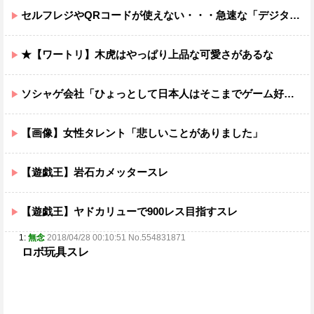
セルフレジやQRコードが使えない・・・急速な「デジタル化」に取り残される60代母、結婚をためらう娘の苦悩
★【ワートリ】木虎はやっぱり上品な可愛さがあるな
ソシャゲ会社「ひょっとして日本人はそこまでゲーム好きではないのでは…？」
【画像】女性タレント「悲しいことがありました」
【遊戯王】岩石カメッタースレ
【遊戯王】ヤドカリューで900レス目指すスレ
1:
無念
2018/04/28 00:10:51 No.554831871
ロボ玩具スレ