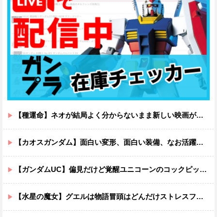
【種運命】ネオが結局よく分からないまま新しい映画が終わった後ももやもやしてる
【カオスガンダム】面白い変形、面白い装備、なお活躍…
【ガンダムUC】偏見だけど覚醒ユニコーンのコックピットってエアコンの効きが強そうでいいよね
【水星の魔女】グエルは物語冒頭はどんだけストレスフルだったんだよ…ってなる