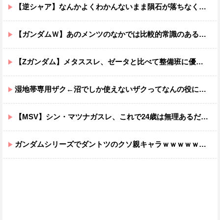
【逆シャア】なんかよくわかんないまま隕石が落ちなくていい感じに終わった作品ｗｗｗｗｗｗ
【ガンダムＷ】あのメンツのなかでは比較的常識のあるほうなのがデュオだよね
【Zガンダム】メタススレ、ゼータと比べて整備班に優しそう
湿地帯専用ザク←沼でしか使えないザクってなんの役に立つ設定なんだ？
【MSV】シン・マツナガスレ、これで24歳は無理あるだろ…
ガンダムシリーズでダントツのクソ親キャラｗｗｗｗｗｗｗｗｗｗｗｗ