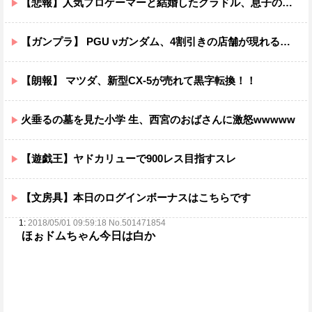
【悲報】人気プロゲーマーと結婚したグラドル、息子の「自閉スペクトラム症」診断にショックで泣く
【ガンプラ】 PGU νガンダム、4割引きの店舗が現れる…安いけど置く場所が…
【朗報】 マツダ、新型CX-5が売れて黒字転換！！
火垂るの墓を見た小学 生、西宮のおばさんに激怒wwwww
【遊戯王】ヤドカリューで900レス目指すスレ
【文房具】本日のログインボーナスはこちらです
1:
2018/05/01 09:59:18 No.501471854
ほぉドムちゃん今日は白か