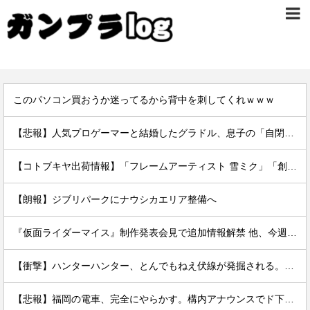
このパソコン買おうか迷ってるから背中を刺してくれｗｗｗ
【悲報】人気プロゲーマーと結婚したグラドル、息子の「自閉スペクトラム症」診断にショックで泣く
【コトブキヤ出荷情報】「フレームアーティスト 雪ミク」「創彩少女庭園 早乙女 瑠衣【桃桜高校・競泳水着】」プラモデルほか【発売日決定】
【朗報】ジブリパークにナウシカエリア整備へ
『仮面ライダーマイス』制作発表会見で追加情報解禁 他、今週の備忘録（2026/7/31～2026/8/6）
【衝撃】ハンターハンター、とんでもねえ伏線が発掘される。クルタ族の虐殺犯人がツェリードニヒだった模様！
【悲報】福岡の電車、完全にやらかす。構内アナウンスでド下ネタを連発するｗｗｗｗｗ