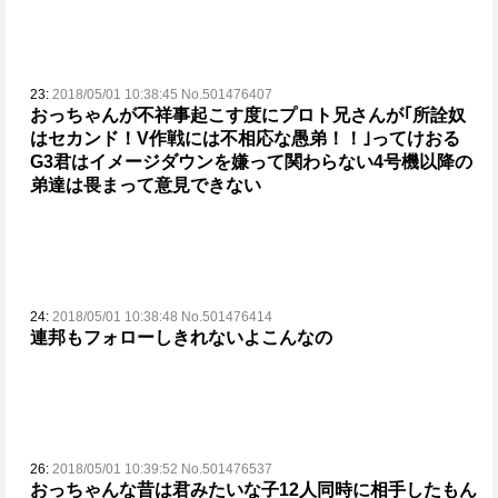
23:
2018/05/01 10:38:45 No.501476407
おっちゃんが不祥事起こす度にプロト兄さんが｢所詮奴
はセカンド！V作戦には不相応な愚弟！！｣ってけおる
G3君はイメージダウンを嫌って関わらない
4号機以降の
弟達は畏まって意見できない
24:
2018/05/01 10:38:48 No.501476414
連邦もフォローしきれないよこんなの
26:
2018/05/01 10:39:52 No.501476537
おっちゃんな昔は君みたいな子12人同時に相手したもん