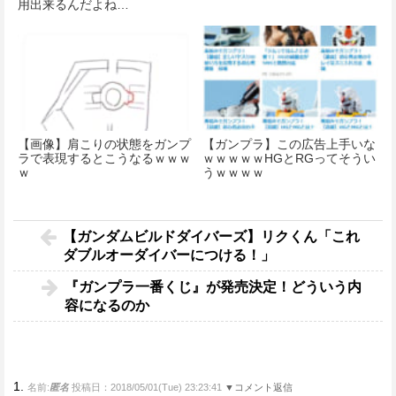
用出来るんだよね…
【画像】肩こりの状態をガンプ
【ガンプラ】この広告上手いな
ラで表現するとこうなるｗｗｗ
ｗｗｗｗｗHGとRGってそうい
ｗ
うｗｗｗｗ
【ガンダムビルドダイバーズ】リクくん「これ
ダブルオーダイバーにつける！」
『ガンプラ一番くじ』が発売決定！どういう内
容になるのか
1.
名前:
匿名
投稿日：2018/05/01(Tue) 23:23:41
▼コメント返信