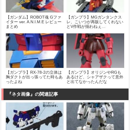
【ガンダム】ROBOT魂 Gファ
【ガンプラ】MGガンタンクス
イター ver. A.N.I.M.E レビュー
レ、こいつが再販してくれない
まとめ
とV作戦が揃わねぇ…
【ガンプラ】RX-78-2の立体は
【ガンプラ】オリジンやRGも
胸ダクトが出っ張ってた時もあ
あるけど、シャアザクって意外
ったよね
と出てなかったんだな
『ネタ画像』の関連記事