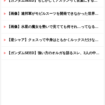
【ガンダムSEED】もしかしてアスランって言葉にするのが下手なだけでめっちゃいい人なのでは？
【画像】連邦軍がモビルスーツを開発できなかった世界線のガンダムｗｗｗｗｗｗｗ
【画像】水星の魔女を勢いで見てても何それ…ってなる部分ｗｗｗｗｗｗｗｗ
【逆シャア】クェスって中身はともかくルックスだけなら最高だな
【ガンダムSEED】強い方のオルガを語るスレ、3人の中でも強化は一番されてない方