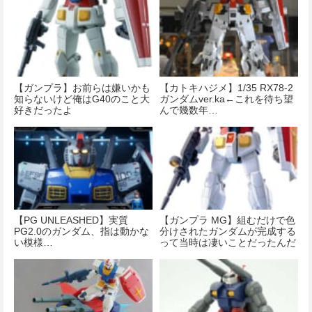
【ガンプラ】お前らは嫌いかも
【カトキハジメ】1/35 RX78-2
知らないけど俺はG40のこと大
ガンダムver.ka←これを待ち望
好きだったよ
んで幾数年…
【PG UNLEASHED】実質
【ガンプラ MG】組むだけで色
PG2.0のガンダム、指は動かな
分けされたガンダムが完成する
い模様…
って当時は凄いことだったんだ
ぜ