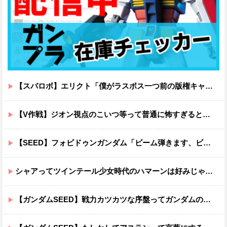
【スパロボ】エリクト「僕がラスボス一つ前の版権キャラ最後の敵ってちょっと荷が重すぎない？」
【V作戦】ジオン視点のこいつ等って普通に怖すぎると思う…
【SEED】フォビドゥンガンダム「ビーム弾きます、ビーム曲げられます、空飛びます」←二世代目でこれ出来るのおかしいだろ
シャアってツインテール少女時代のハマーンは好みじゃなかったの？
【ガンダムSEED】戦力カツカツな序盤ってガンダムの中だと割と珍しい気がする