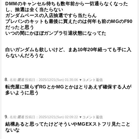
DMMのキャンセル待ちも数年前から一切通らなくなった
し、抽選は全く当たらない
ガンダムベースの入店抽選ですら当たらん
プレバンのキットも最後に買えたのは何年も前のMGのF90
だったと思う
いつの間にかほぼガンプラ引退状態になってた
白いガンダムも欲しいけど、まあ10年20年経っても手に入
らないんだろうな
8.
名前:
匿名
投稿日：2025/12/21(Sun) 01:35:06
▼コメント返信
転売屋に限らずRGとかMGとかはとりあえず確保する人が
多いように思う
9.
名前:
匿名
投稿日：2025/12/21(Sun) 02:09:22
▼コメント返信
結構あると思ってたけどそういやMGEXストフリ見たこと
ないな