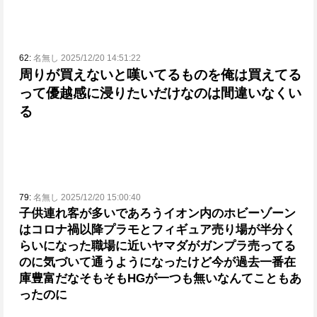
62:
名無し 2025/12/20 14:51:22
周りが買えないと嘆いてるものを俺は買えてる
って優越感に浸りたいだけなのは間違いなくい
る
79:
名無し 2025/12/20 15:00:40
子供連れ客が多いであろうイオン内のホビーゾーン
はコロナ禍以降プラモとフィギュア売り場が半分く
らいになった
職場に近いヤマダがガンプラ売ってる
のに気づいて通うようになったけど今が過去一番在
庫豊富だな
そもそもHGが一つも無いなんてこともあ
ったのに