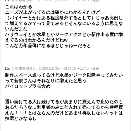
名前:
匿名
投稿日：2025/12/21(Sun) 06:18:11
▼コメント返信
これはわかる
ニーズが上がってるのは確かにわかるんたけど
（バイヤーとかはある程度除外するとして）じゃあ比例し
て増えてるか？って見てみるとそんなにいるように思えな
いんだよな
ハサウェイとか水星とかジークアクスとか新作出る度に増
えてるのはわかるんだけどねw
こんな万年品薄になるほどじゃねーだろと
16.
名前:
匿名
投稿日：2025/12/21(Sun) 08:35:15
▼コメント返信
制作スペース通ってるけど水星orジーク以降やってみたい
って新規さんはそれなりに増えたと思う
パイロットプラモ含め
通い続けてる人は続けてるがあまりに買えんで止めたのも
おるだろうな…利用者のみに仕入れて売ってるから巷程買
えん！！！とはならんのだけどあまり再販しないキットは
抽選とかなるし