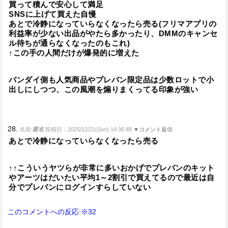
買って積んで安心して満足
SNSに上げて買えた自慢
あとで冷静になっていらなくなったら売る(フリマアプリの
利益率が少ない出品がやたら多かったり、DMMのキャンセ
ル待ちが通らなくなったのもこれ)
↑この手の人間だけが爆発的に増えた
バンダイ側も人気商品やプレバン限定品は少数ロットで小
出しにしつつ、この風潮を煽りまくってる印象が強い
28.
名前:
匿名
投稿日：2025/12/21(Sun) 14:36:48
▼コメント返信
あとで冷静になっていらなくなったら売る
↑↑こういうヤツらが非常に多いおかげでプレバンのキット
やアーツはだいたい平均1～2割引で買えてるので最近は自
分でプレバンにログインすらしていない
このコメントへの反応:※32