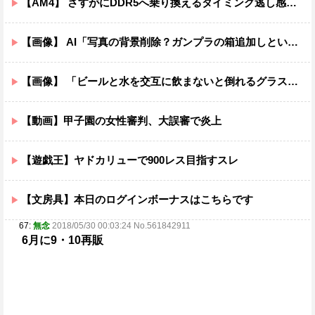
【AM4】 さすがにDDR5へ乗り換えるタイミング逃し感が半端ない
【画像】 AI「写真の背景削除？ガンプラの箱追加しといてあげよ????」
【画像】 「ビールと水を交互に飲まないと倒れるグラス」発売
【動画】甲子園の女性審判、大誤審で炎上
【遊戯王】ヤドカリューで900レス目指すスレ
【文房具】本日のログインボーナスはこちらです
67:
無念
2018/05/30 00:03:24 No.561842911
6月に9・10再販