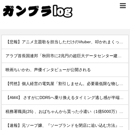
【悲報】アニメ主題歌を担当しただけのVtuber、叩かれまくってしまう
アラブ首長国連邦「秋田市に2兆円の超巨大データセンター建てるわ」
映画ちいかわ、声優インタビューが公開される
【愕然】個人経営の電気屋「割引しません。必要最低限な物しか売りません。お客さんゼロの日もザラです」 ← これｗｗｗｗｗｗｗｗｗｗ
【AM4】 さすがにDDR5へ乗り換えるタイミング逃し感が半端ない
税務署職員(25) 、おばちゃんから貰った小遣い（1億5000万）を競艇に全ツッパしたのがバレるｗｗｗ
【速報】元ソープ嬢、『ソープランドを閉店に追い込む方法』を拡散 → 結果