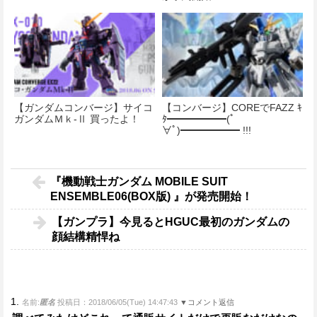
【ガンダムコンバージ】サイコ
【コンバージ】COREでFAZZ ｷ
ガンダムＭｋ-Ⅱ 買ったよ！
ﾀ━━━━━━(ﾟ
∀ﾟ)━━━━━━ !!!
『機動戦士ガンダム MOBILE SUIT
ENSEMBLE06(BOX版) 』が発売開始！
【ガンプラ】今見るとHGUC最初のガンダムの
顔結構精悍ね
1.
名前:
匿名
投稿日：2018/06/05(Tue) 14:47:43
▼コメント返信