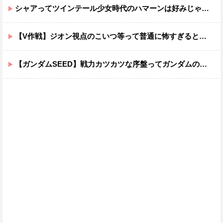
シャアってツインテール少女時代のハマーンは好みじゃなかったの？
【V作戦】ジオン視点のこいつ等って普通に怖すぎると思う…
【ガンダムSEED】戦力カツカツな序盤ってガンダムの中だと割と珍しい気がする