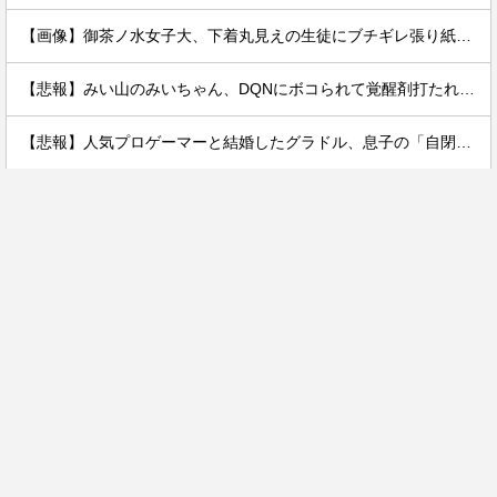
【画像】御茶ノ水女子大、下着丸見えの生徒にブチギレ張り紙ｗｗｗｗ
【悲報】みい山のみいちゃん、DQNにボコられて覚醒剤打たれて死亡←これさぁ
【悲報】人気プロゲーマーと結婚したグラドル、息子の「自閉スペクトラム症」診断にショックで泣く