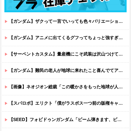
【ガンダム】ザクって一言でいっても色々バリエーションがあるよね
【ガンダム】アニメに出てくるグフってちょっと強すぎじゃない？
【サーペントカスタム】量産機にこそ武装は沢山つけてほしいよね
【ガンダム】難民の老人が地球に来れたこと喜んでてアレ？連邦もやってることヤバくない？ってなる
【画像】ネオジオン総裁「この暖かさをもった地球が人間さえ破壊するんだ（汗だく）」
【スパロボ】エリクト「僕がラスボス一つ前の版権キャラ最後の敵ってちょっと荷が重すぎない？」
【SEED】フォビドゥンガンダム「ビーム弾きます、ビーム曲げられます、空飛びます」←二世代目でこれ出来るのおかしいだろ