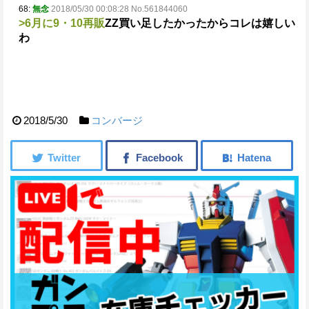
68:
無念
2018/05/30 00:08:28 No.561844060
>6月に9・10再販
ΖΖ買い足したかったからコレは嬉しい
わ
2018/5/30
コンバージ