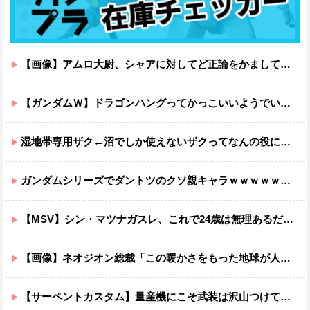
【画像】アムロ大尉、シャアに対してど正論をかましてしまうｗｗｗｗｗｗｗｗｗｗ
【ガンダムＷ】ドラゴンハングってかっこいいようでいて実は全然かっこよくないのでは？
湿地帯専用ザク←沼でしか使えないザクってなんの役に立つ設定なんだ？
ガンダムシリーズでダントツのクソ親キャラｗｗｗｗｗｗｗｗｗｗｗｗ
【MSV】シン・マツナガスレ、これで24歳は無理あるだろ…
【画像】ネオジオン総裁「この暖かさをもった地球が人間さえ破壊するんだ（汗だく）」
【サーペントカスタム】量産機にこそ武装は沢山つけてほしいよね