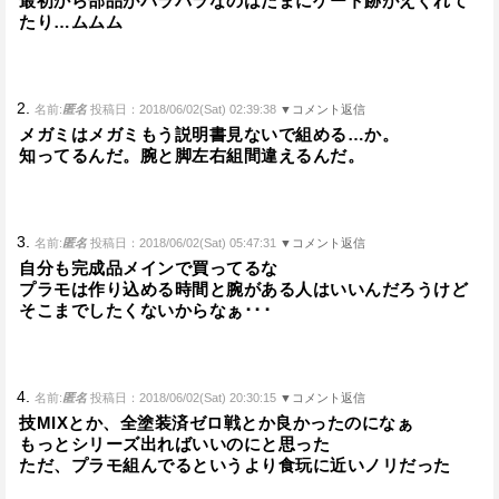
最初から部品がバラバラなのはたまにゲート跡がえぐれて
たり…ムムム
2.
名前:
匿名
投稿日：2018/06/02(Sat) 02:39:38
▼コメント返信
メガミはメガミもう説明書見ないで組める…か。
知ってるんだ。腕と脚左右組間違えるんだ。
3.
名前:
匿名
投稿日：2018/06/02(Sat) 05:47:31
▼コメント返信
自分も完成品メインで買ってるな
プラモは作り込める時間と腕がある人はいいんだろうけど
そこまでしたくないからなぁ･･･
4.
名前:
匿名
投稿日：2018/06/02(Sat) 20:30:15
▼コメント返信
技MIXとか、全塗装済ゼロ戦とか良かったのになぁ
もっとシリーズ出ればいいのにと思った
ただ、プラモ組んでるというより食玩に近いノリだった