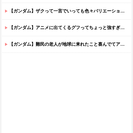
【ガンダム】ザクって一言でいっても色々バリエーションがあるよね
【ガンダム】アニメに出てくるグフってちょっと強すぎじゃない？
【ガンダム】難民の老人が地球に来れたこと喜んでてアレ？連邦もやってることヤバくない？ってなる