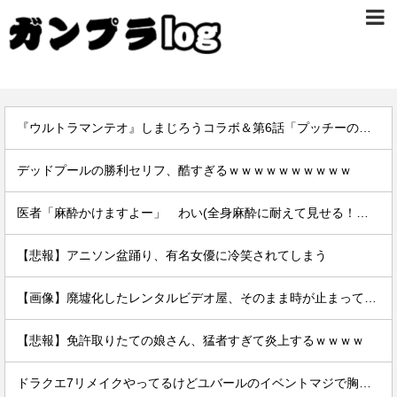
『ウルトラマンテオ』しまじろうコラボ＆第6話「プッチーのお引っ越し」感想・実況まとめ
デッドプールの勝利セリフ、酷すぎるｗｗｗｗｗｗｗｗｗｗ
医者「麻酔かけますよー」 わい(全身麻酔に耐えて見せる！うおおおおおお！！！！)
【悲報】アニソン盆踊り、有名女優に冷笑されてしまう
【画像】廃墟化したレンタルビデオ屋、そのまま時が止まってしまっていると話題にｗｗｗｗ
【悲報】免許取りたての娘さん、猛者すぎて炎上するｗｗｗｗ
ドラクエ7リメイクやってるけどユバールのイベントマジで胸糞だなｗ