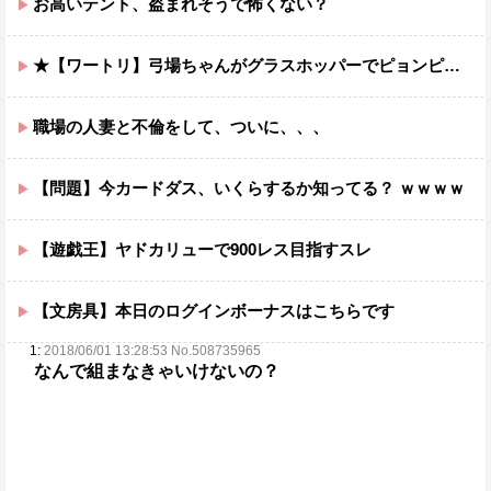
お高いテント、盗まれそうで怖くない？
★【ワートリ】弓場ちゃんがグラスホッパーでピョンピョン飛んでるところ想像するとジワジワくるから使わんでくれ
職場の人妻と不倫をして、ついに、、、
【問題】今カードダス、いくらするか知ってる？ ｗｗｗｗ
【遊戯王】ヤドカリューで900レス目指すスレ
【文房具】本日のログインボーナスはこちらです
1:
2018/06/01 13:28:53 No.508735965
なんで組まなきゃいけないの？