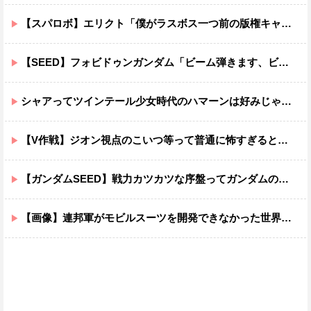
【スパロボ】エリクト「僕がラスボス一つ前の版権キャラ最後の敵ってちょっと荷が重すぎない？」
【SEED】フォビドゥンガンダム「ビーム弾きます、ビーム曲げられます、空飛びます」←二世代目でこれ出来るのおかしいだろ
シャアってツインテール少女時代のハマーンは好みじゃなかったの？
【V作戦】ジオン視点のこいつ等って普通に怖すぎると思う…
【ガンダムSEED】戦力カツカツな序盤ってガンダムの中だと割と珍しい気がする
【画像】連邦軍がモビルスーツを開発できなかった世界線のガンダムｗｗｗｗｗｗｗ