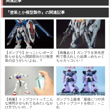
関連記事
『塗装とか模型製作』の関連記事
【ガンプラ】かっこいいポーズ
【画像あり】ガンプラを蛍光塗
取らせるなら関節部分だけ無塗
料で墨入れした結果→めちゃく
装のほうがいいよね…？
ちゃカッコいい！
【画像】トップコートってこん
ガンプラ上級者「最後につや消
な拷問させられてるみたいなか
しのトップコートを吹け」←こ
け方でいいの…？
れ