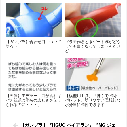
【ガンプラ】合わせ目について
プラモ作るときゲート跡がどう
語ろう
しても白くなってしまうんだけ
ど・・・
【画像】モデラー「力があれば
【模型用工具】『神ふで 調水
パチ組派に塗装の楽しさを伝え
パレット』塗りやすい理想的な
られるのに・・・」
水分量に調節できます
【ガンプラ】『HGUC バイアラン』『MG ジェ