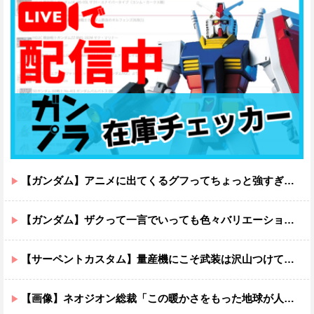
【ガンダム】アニメに出てくるグフってちょっと強すぎじゃない？
【ガンダム】ザクって一言でいっても色々バリエーションがあるよね
【サーペントカスタム】量産機にこそ武装は沢山つけてほしいよね
【画像】ネオジオン総裁「この暖かさをもった地球が人間さえ破壊するんだ（汗だく）」