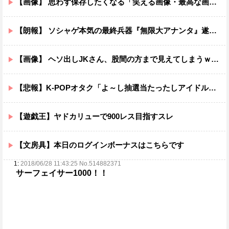
【画像】 思わず保存したくなる「笑える画像・最高な画像」貼っていけｗｗｗｗｗ
【朗報】 ソシャゲ本気の最終兵器『無限大アナンタ』遂にサービス開始へｗｗｗｗ
【画像】 ヘソ出しJKさん、股間の方まで見えてしまうｗｗｗｗｗｗｗｗｗ
【悲報】K-POPオタク「よ～し抽選当たったしアイドルとチェキを撮るぞ！」→結果ｗｗｗｗ
【遊戯王】ヤドカリューで900レス目指すスレ
【文房具】本日のログインボーナスはこちらです
1:
2018/06/28 11:43:25 No.514882371
サーフェイサー1000！！