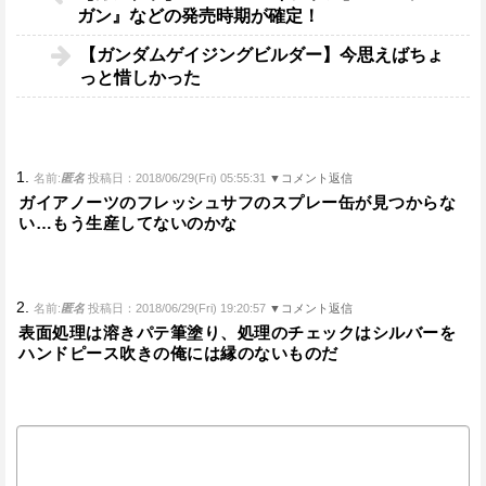
ガン』などの発売時期が確定！
【ガンダムゲイジングビルダー】今思えばちょ
っと惜しかった
1.
名前:
匿名
投稿日：2018/06/29(Fri) 05:55:31
▼コメント返信
ガイアノーツのフレッシュサフのスプレー缶が見つからな
い…もう生産してないのかな
2.
名前:
匿名
投稿日：2018/06/29(Fri) 19:20:57
▼コメント返信
表面処理は溶きパテ筆塗り、処理のチェックはシルバーを
ハンドピース吹きの俺には縁のないものだ