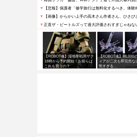
【ROBOT魂】湿地帯戦用ザク
【ROBOT魂】88,00
16時から予約開始！お前らは
ィアが二次も即完売な
これも買うの？
気すぎる…