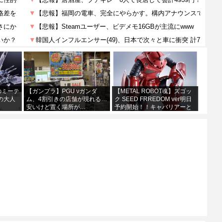
0のミーテ
【ガンプラ】PGU νガンダ
【METAL ROBOT魂】ズゴッ
の大人
ム、4割引きの店舗が現れる…
ク SEED FRREDOM ver明日
安いけど置く場所が…
予約開始！！キャバリアーと
あわせて４万か…