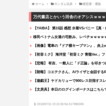
ホーム
ガンダム玩具
模型屋・通販
万代書店とかいう田舎のオアシスｗｗｗ
【YAIBA】 第15話 感想 水着VSバニー【真・侍
移民ベトナム女達の宅飲み、レベチｗｗｗｗ
【画像】電車の『ドア横キープマン』、炎上w
【初音ミク】 海洋堂「初音ミク 青龍Ver.」
【悲報】 有吉、一般人に「ド正論」を叩きつ
【朗報】コエテクさん、AIライザと会話するRP
【遊戯王】ヤドカリューで900レス目指すス
【文房具】本日のログインボーナスはこちら
1:
2018/07/11 15:23:36 No.517986306