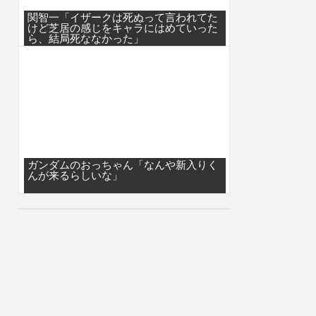
関智一「イザークは死ぬって言われてた
けど芝居の感じをキャラにはめていった
ら、結局死ななかった」
ガンダムのおっちゃん「なんや新入りく
んが来るらしいな」