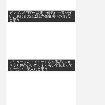
ガンダムSEEDの設定で何気に一番やば
いと感じるのは太陽光発電周りの設定だ
と思う
マリューさんってミサトさん系譜なのに
キラと仲のいい甥っ子くらいで収まって
るのだいぶ聖人だと思う