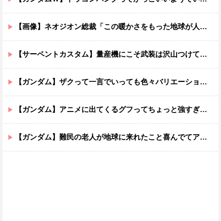
【画像】ネオジオン総裁「この暖かさをもった地球が人間さえ破壊するんだ（汗だく）」
【サーペントカスタム】量産機にこそ武装は沢山つけてほしいよね
【ガンダム】ザクって一言でいっても色々バリエーションがあるよね
【ガンダム】アニメに出てくるグフってちょっと強すぎじゃない？
【ガンダム】難民の老人が地球に来れたこと喜んでてアレ？連邦もやってることヤバくない？ってなる