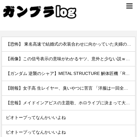
【恐怖】 東名高速で結婚式の衣装合わせに向かっていた夫婦の車に何度も何度も追突した60歳の男がヤバすぎる…こんなのに遭遇したらどうすればいいの？
【画像】この信号表示の意味がわかるヤツ、意外と少ない説ｗｗｗｗ
【ガンダム 逆襲のシャア】METAL STRUCTURE 解体匠機「RX-93 νガンダム専用オプションパーツ ロンド・ベル エンジニアズ【2期:2027年2月発送】」【16時抽選予約開始】
【朗報】女子高 生レイヤー、臭いやつに苦言 「洋服は一回全部熱湯につけよう！洗濯機はキッチンハイター薄めた水で一回まわそう！」
【悲報】メイドインアビスの主題歌、ホロライブに決まって大炎上wwwww
ビオトープってなんかいいよね
ビオトープってなんかいいよね