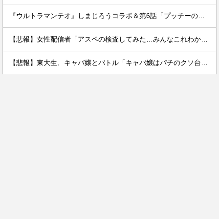
『ウルトラマンテオ』しまじろうコラボ＆第6話「プッチーのお引っ越し」感想・実況まとめ
【悲報】女性配信者「アスペの検査してみた…みんなこれわかるの？」
【悲報】東大生、キャバ嬢とバトル「キャバ嬢はパチのクソ台」→X民絶賛の嵐ｗｗｗｗ