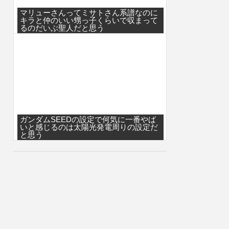
マリューさんってミサトさん系譜なのに
キラと仲のいい甥っ子くらいで収まって
るのだいぶ聖人だと思う
ガンダムSEEDの設定で何気に一番やば
いと感じるのは太陽光発電周りの設定だ
と思う