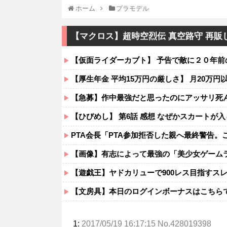
ホーム
プラモデル
【マクロス】超時空烈伝 真空路守 再販
【仮面ライダーカブト】 予告で敵に２０年前
【厚生年金 平均15万円の厳しさ】 月20万円
【急募】作中最強だと思ったのにアッサリ死
【ひびめし】 第6話 感想 なぜかスカート
PTA会長「PTA参加拒否した親へ最終警告。
【画像】有志によって最強の「美少女ゲーム
【遊戯王】ヤドカリューで900レス目指すス
【文房具】本日のログインボーナスはこちら
1:
2017/05/19 16:17:15 No.428019398