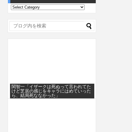
関智一「イザークは死ぬって言われてた
けど芝居の感じをキャラにはめていった
ら、結局死ななかった」