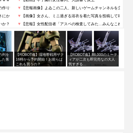
の列を
【ROBOT魂】湿地帯戦用ザク
【ROBOT魂】88,000のミーテ
した客
16時から予約開始！お前らは
ィアが二次も即完売なの大人
これも買うの？
気すぎる…