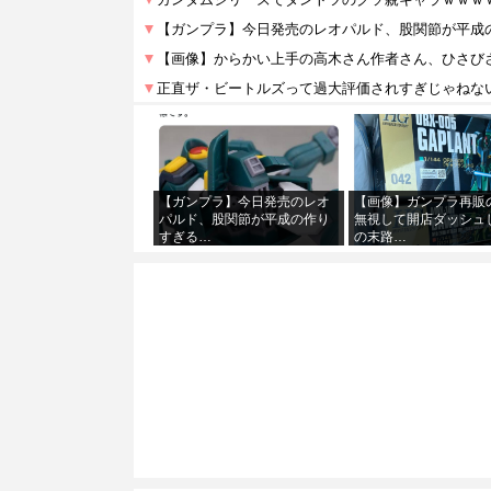
【ガンプラ】今日発売のレオ
【画像】ガンプラ再販
パルド、股関節が平成の作り
無視して開店ダッシュ
すぎる…
の末路…