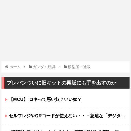
ホーム
ガンダム玩具
模型屋・通販
プレバンついに旧キットの再販にも手を出すのか
【MCU】 ロキって悪い奴？いい奴？
セルフレジやQRコードが使えない・・・急速な「デジタル化」に取り残される60代母、結婚をためらう娘の苦悩