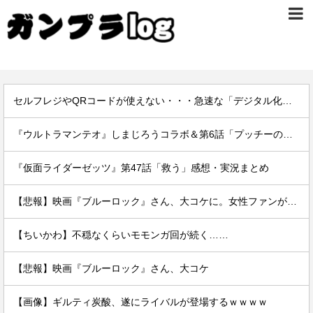
セルフレジやQRコードが使えない・・・急速な「デジタル化」に取り残される60代母、結婚をためらう娘の苦悩
『ウルトラマンテオ』しまじろうコラボ＆第6話「プッチーのお引っ越し」感想・実況まとめ
『仮面ライダーゼッツ』第47話「救う」感想・実況まとめ
【悲報】映画『ブルーロック』さん、大コケに。女性ファンが殺到するんじゃなかったの？
【ちいかわ】不穏なくらいモモンガ回が続く……
【悲報】映画『ブルーロック』さん、大コケ
【画像】ギルティ炭酸、遂にライバルが登場するｗｗｗｗ