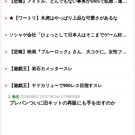
【悲報】アイドル、とんでもない事実がSNSで拡散→運営が声明を発表ｗｗｗｗ
★【ワートリ】木虎はやっぱり上品な可愛さがあるな
ソシャゲ会社「ひょっとして日本人はそこまでゲーム好きではないのでは…？」
【悲報】映画『ブルーロック』さん、大コケに。女性ファンが殺到するんじゃなかったの？
【遊戯王】岩石カメッタースレ
【遊戯王】ヤドカリューで900レス目指すスレ
1:
無念
2018/08/02 10:57:56 No.575985889
プレバンついに旧キットの再販にも手を出すのか