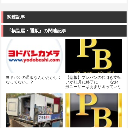
関連記事
『模型屋・通販』の関連記事
ヨドバシの通販なんかおかしく
【悲報】プレバンの代引き支払
なってない…？
いが11月に終了に・・・なお一
般ユーザーはあまり困っていな
い模様