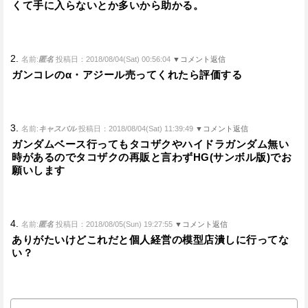
くて手に入らないとか多いから助かる。
2.
名前:
匿名
投稿日：2018/08/04(Sat) 00:56:04
▼コメント返信
ガンコレのα・アジール売ってくれたら評価する
3.
名前:
キャスバル
投稿日：2018/08/04(Sat) 11:39:49
▼コメント返信
ガンダムベース行ってもタコザクやハイドラガンダム無い
時があるのでタコザクの再販と言わずHG(サンボル版)でお
願いします
4.
名前:
匿名
投稿日：2018/08/05(Sun) 19:27:55
▼コメント返信
ありがたいけどこれだと個人経営の模型店潰しに行ってな
い？