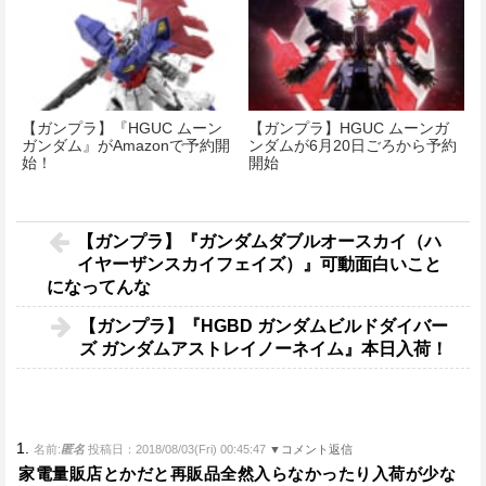
【ガンプラ】『HGUC ムーン
【ガンプラ】HGUC ムーンガ
ガンダム』がAmazonで予約開
ンダムが6月20日ごろから予約
始！
開始
【ガンプラ】『ガンダムダブルオースカイ（ハ
イヤーザンスカイフェイズ）』可動面白いこと
になってんな
【ガンプラ】『HGBD ガンダムビルドダイバー
ズ ガンダムアストレイノーネイム』本日入荷！
1.
名前:
匿名
投稿日：2018/08/03(Fri) 00:45:47
▼コメント返信
家電量販店とかだと再販品全然入らなかったり入荷が少な