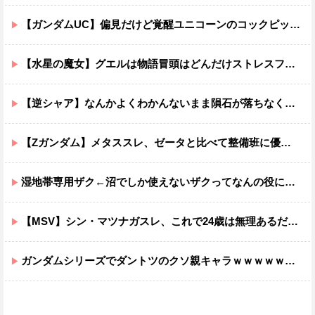
【ガンダムUC】偏見だけど覚醒ユニコーンのコックピットってエアコンの効きが強そうでいいよね
【水星の魔女】グエルは物語冒頭はどんだけストレスフルだったんだよ…ってなる
【逆シャア】なんかよくわかんないまま隕石が落ちなくていい感じに終わった作品ｗｗｗｗｗｗ
【Zガンダム】メタススレ、ゼータと比べて整備班に優しそう
湿地帯専用ザク←沼でしか使えないザクってなんの役に立つ設定なんだ？
【MSV】シン・マツナガスレ、これで24歳は無理あるだろ…
ガンダムシリーズでダントツのクソ親キャラｗｗｗｗｗｗｗｗｗｗｗｗ