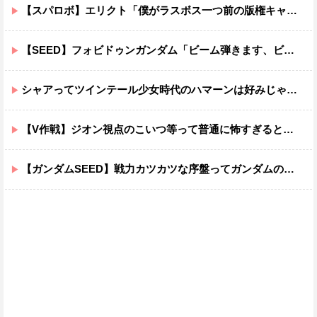
【スパロボ】エリクト「僕がラスボス一つ前の版権キャラ最後の敵ってちょっと荷が重すぎない？」
【SEED】フォビドゥンガンダム「ビーム弾きます、ビーム曲げられます、空飛びます」←二世代目でこれ出来るのおかしいだろ
シャアってツインテール少女時代のハマーンは好みじゃなかったの？
【V作戦】ジオン視点のこいつ等って普通に怖すぎると思う…
【ガンダムSEED】戦力カツカツな序盤ってガンダムの中だと割と珍しい気がする