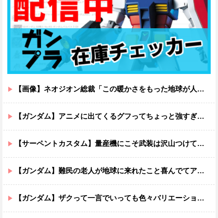
【画像】ネオジオン総裁「この暖かさをもった地球が人間さえ破壊するんだ（汗だく）」
【ガンダム】アニメに出てくるグフってちょっと強すぎじゃない？
【サーペントカスタム】量産機にこそ武装は沢山つけてほしいよね
【ガンダム】難民の老人が地球に来れたこと喜んでてアレ？連邦もやってることヤバくない？ってなる
【ガンダム】ザクって一言でいっても色々バリエーションがあるよね