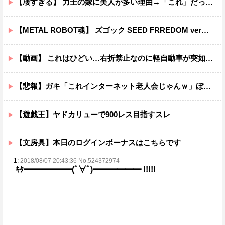
【凄すぎる】 力士の嫁に美人が多い理由→「これ」だったｗｗｗｗｗｗｗ
【METAL ROBOT魂】 ズゴック SEED FRREDOM ver明日予約開始！！キャバリアーとあわせて４万か…
【動画】 これはひどい…右折禁止なのに軽自動車が突如右折し路面電車と衝突→乗ってた三人組が車を捨て逃走ｗｗｗｗｗｗ
【悲報】ガキ「これインターネット老人会じゃんｗ」ぼく「どれどれ…」ガキ「ニコニコ！らきすた！ボカロ！」ぼく「はぁ…」
【遊戯王】ヤドカリューで900レス目指すスレ
【文房具】本日のログインボーナスはこちらです
1:
2018/08/07 20:43:36 No.524372974
ｷﾀ━━━━━━(ﾟ∀ﾟ)━━━━━━ !!!!!