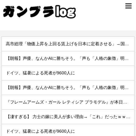
高市総理「物価上昇を上回る賃上げを日本に定着させる」→国家公務員の月給大幅増額(約3.5%⤴)へ→庶民「え、ワイらは❓」
【朗報】声優、なんかAIに勝ちそう。「声も「人格の象徴」明記、法務省」
ドイツ、猛暑による死者が9600人に
【朗報】声優、なんかAIに勝ちそう。「声も「人格の象徴」明記、法務省」
『フレームアームズ・ガール レティシア プラモデル』が本日発売です！
【凄すぎる】 力士の嫁に美人が多い理由→「これ」だったｗｗｗｗｗｗｗ
ドイツ、猛暑による死者が9600人に