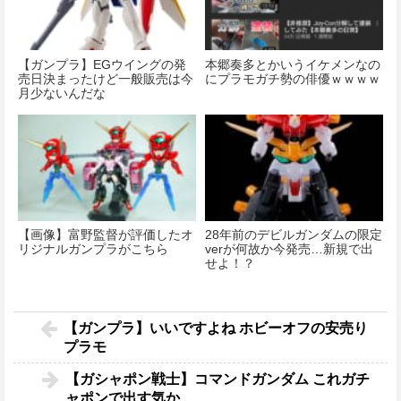
【ガンプラ】EGウイングの発
本郷奏多とかいうイケメンなの
売日決まったけど一般販売は今
にプラモガチ勢の俳優ｗｗｗｗ
月少ないんだな
【画像】富野監督が評価したオ
28年前のデビルガンダムの限定
リジナルガンプラがこちら
verが何故か今発売…新規で出
せよ！？
【ガンプラ】いいですよね ホビーオフの安売り
プラモ
【ガシャポン戦士】コマンドガンダム これガチ
ャポンで出す気か…