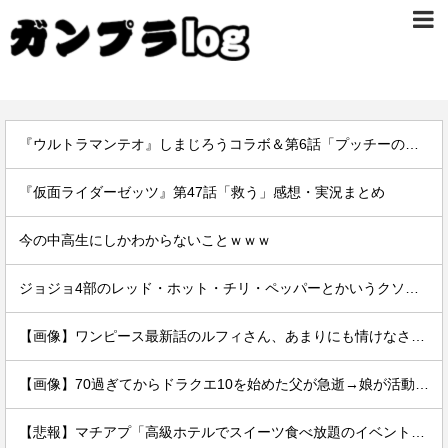
『ウルトラマンテオ』しまじろうコラボ＆第6話「プッチーのお引っ越し」感想・実況まとめ
『仮面ライダーゼッツ』第47話「救う」感想・実況まとめ
今の中高生にしかわからないことｗｗｗ
ジョジョ4部のレッド・ホット・チリ・ペッパーとかいうクソ強スタンド
【画像】ワンピース最新話のルフィさん、あまりにも情けなさ過ぎて炎上ｗｗｗｗ
【画像】70過ぎてからドラクエ10を始めた父が急逝→娘が活動記録を開示ｗｗｗ
【悲報】マチアプ「高級ホテルでスイーツ食べ放題のイベントやるぞ。女2500円男7000円な」→結果ｗｗｗｗ