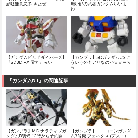
頑駄無真悪参 きたぜ
無い顔の武者ガンダムいいよ
ね…
【ガンダムビルドダイバーズ】
【ガンプラ】SDガンダムCS こ
『SDBD RX-零丸』赤い
ういうのもアリなのかｗｗｗｗ
ｗ
『ガンダムNT』の関連記事
【ガンプラ】MG ナラティブガ
【ガンプラ】ユニコーンガンダ
ンダムB装備 12時から予約開
ム3号機 フェネクス (デストロ