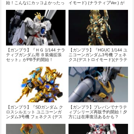
始！こんなにカッコよかったっ
イモード) (ナラティブVer.) が
け…
予約開始！
【ガンプラ】『ＨＧ 1/144 ナラ
【ガンプラ】『HGUC 1/144 ユ
ティブガンダム用 Ｂ装備拡張
ニコーンガンダム3号機 フェネ
セット』がPB予約開始！
クス(デストロイモード)(ナラテ
ィブVer.)[ゴールドコーティン
グ]』が発売決定！
【ガンプラ】『SDガンダム ク
【ガンプラ】プレバンでナラテ
ロスシルエット ユニコーンガ
ィブシリーズ再販予約開始！夕
ンダム3号機 フェネクス (デス
方には在庫復活あるかも？
トロイモード) (ナラティブ
Ver.)』が本日入荷！