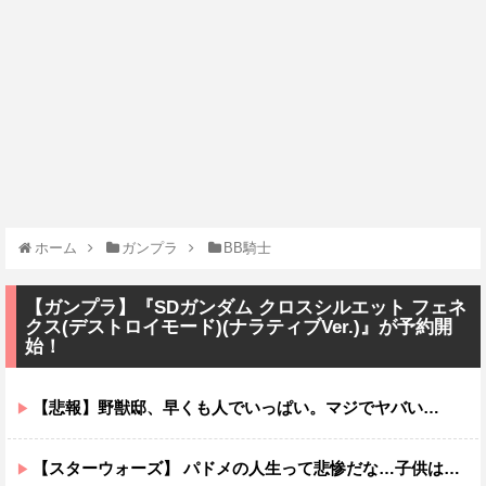
ホーム
ガンプラ
BB騎士
【ガンプラ】『SDガンダム クロスシルエット フェネ
クス(デストロイモード)(ナラティブVer.)』が予約開
始！
【悲報】野獣邸、早くも人でいっぱい。マジでヤバい…
【スターウォーズ】 パドメの人生って悲惨だな…子供は遺せたけど