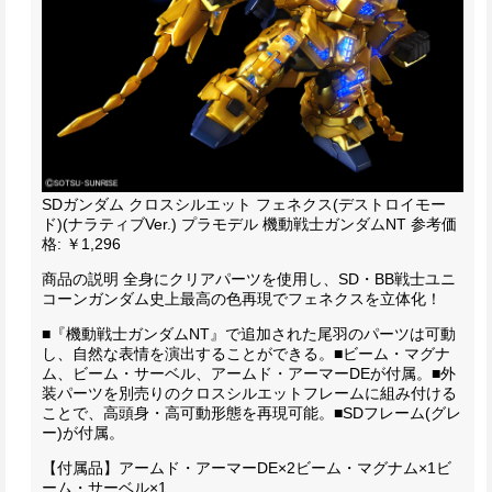
SDガンダム クロスシルエット フェネクス(デストロイモー
ド)(ナラティブVer.) プラモデル 機動戦士ガンダムNT
参考価
格: ￥1,296
商品の説明
全身にクリアパーツを使用し、SD・BB戦士ユニ
コーンガンダム史上最高の色再現でフェネクスを立体化！
■『機動戦士ガンダムNT』で追加された尾羽のパーツは可動
し、自然な表情を演出することができる。
■ビーム・マグナ
ム、ビーム・サーベル、アームド・アーマーDEが付属。
■外
装パーツを別売りのクロスシルエットフレームに組み付ける
ことで、高頭身・高可動形態を再現可能。
■SDフレーム(グレ
ー)が付属。
【付属品】
アームド・アーマーDE×2
ビーム・マグナム×1
ビ
ーム・サーベル×1