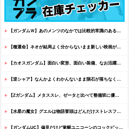
【ガンダムＷ】あのメンツのなかでは比較的常識のあるほうなのがデュオだよね
【種運命】ネオが結局よく分からないまま新しい映画が終わった後ももやもやしてる
【カオスガンダム】面白い変形、面白い装備、なお活躍…
【逆シャア】なんかよくわかんないまま隕石が落ちなくていい感じに終わった作品ｗｗｗｗｗｗ
【Zガンダム】メタススレ、ゼータと比べて整備班に優しそう
【水星の魔女】グエルは物語冒頭はどんだけストレスフルだったんだよ…ってなる
【ガンダムUC】偏見だけど覚醒ユニコーンのコックピットってエアコンの効きが強そうでいいよね