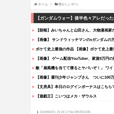
ホーム
懐かしいやつ
【ガンダムウォー】後半色々アレだった
【朗報】みいちゃんと山田さん、大物漫画家
【画像】 サンドウィッチマンのνガンダムの
ボケて史上最強の作品 【画像】ボケて史上
【画像】 ゲーム配信YouTuber、家賃8
敵「扇風機を当てて寝るとヤバいぞ！」 ワ
【画像】週刊少年ジャンプさん ついに100
【文房具】本日のログインボーナスはこちら
【遊戯王】こいつはメカ・ザウルス
1:
2019/04/21 15:24:17 No.585352336