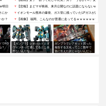
ドでRG
【ガンプラ】レオパルドとダ
ガンプラでレアキット買った
ね？
ヴィンチって通してるとこ全
報告する文化ってここ数年で
然ないんだな…
急に生えた訳じゃないんだっ
てね