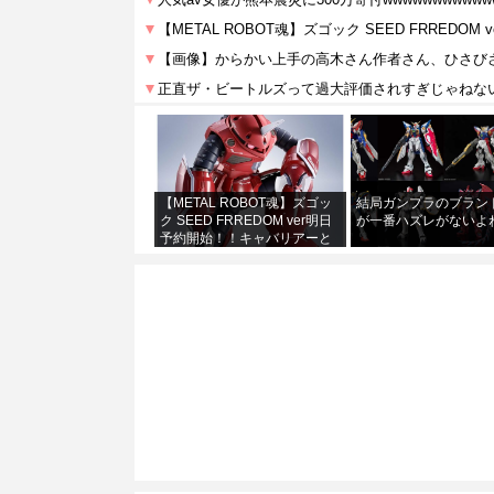
【METAL ROBOT魂】ズゴッ
結局ガンプラのブラン
ク SEED FRREDOM ver明日
が一番ハズレがないよ
予約開始！！キャバリアーと
あわせて４万か…