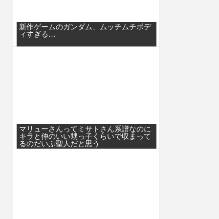
新作ゲームのガンダム、ムッチムチボデ
ィすぎる…
マリューさんってミサトさん系譜なのに
キラと仲のいい甥っ子くらいで収まって
るのだいぶ聖人だと思う