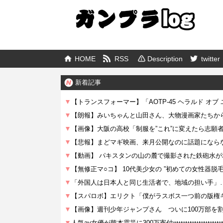
HOME
RSS
Description
twitter
新着記事