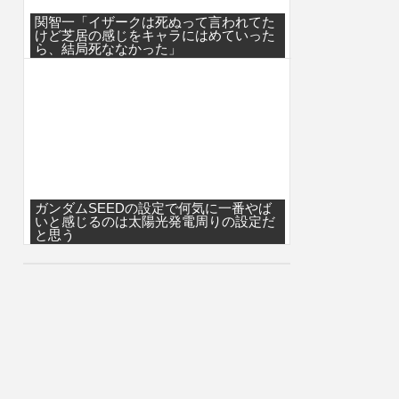
関智一「イザークは死ぬって言われてた
けど芝居の感じをキャラにはめていった
ら、結局死ななかった」
ガンダムSEEDの設定で何気に一番やば
いと感じるのは太陽光発電周りの設定だ
と思う