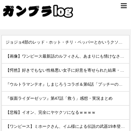
ジョジョ4部のレッド・ホット・チリ・ペッパーとかいうクソ強スタンド
【画像】ワンピース最新話のルフィさん、あまりにも情けなさ過ぎて炎上ｗｗｗｗ
【愕然】好きでもない性格悪い女子に好意を寄せられた結果・・・・・・
『ウルトラマンテオ』しまじろうコラボ＆第6話「プッチーのお引っ越し」感想・実況まとめ
『仮面ライダーゼッツ』第47話「救う」感想・実況まとめ
【悲報】イオン、完全にヤケクソになるｗｗｗｗ
【ワンピース】ミホークさん、イム様による伝説の武器19本登場で「世界最強」の格がついに怪しくなってきてしまうｗｗｗｗ