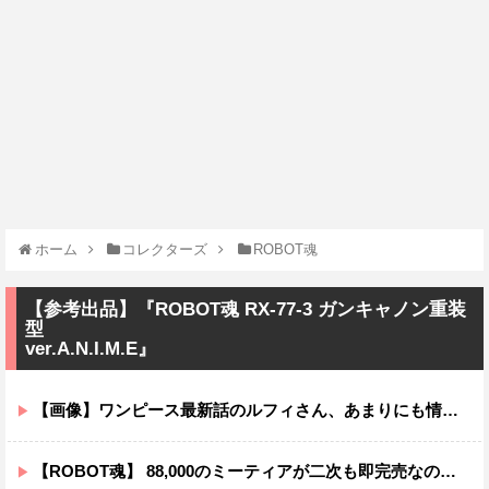
ホーム
コレクターズ
ROBOT魂
【参考出品】『ROBOT魂 RX-77-3 ガンキャノン重装
型
ver.A.N.I.M.E』
【画像】ワンピース最新話のルフィさん、あまりにも情けなさ過ぎて炎上ｗｗｗｗ
【ROBOT魂】 88,000のミーティアが二次も即完売なの大人気すぎる…