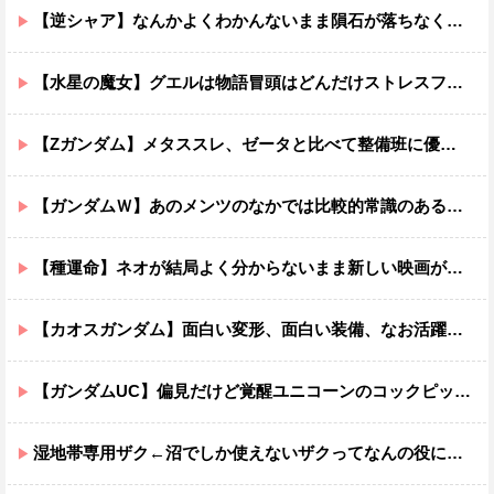
【逆シャア】なんかよくわかんないまま隕石が落ちなくていい感じに終わった作品ｗｗｗｗｗｗ
【水星の魔女】グエルは物語冒頭はどんだけストレスフルだったんだよ…ってなる
【Zガンダム】メタススレ、ゼータと比べて整備班に優しそう
【ガンダムＷ】あのメンツのなかでは比較的常識のあるほうなのがデュオだよね
【種運命】ネオが結局よく分からないまま新しい映画が終わった後ももやもやしてる
【カオスガンダム】面白い変形、面白い装備、なお活躍…
【ガンダムUC】偏見だけど覚醒ユニコーンのコックピットってエアコンの効きが強そうでいいよね
湿地帯専用ザク←沼でしか使えないザクってなんの役に立つ設定なんだ？