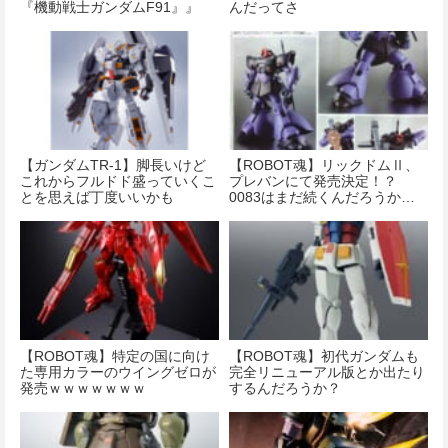
『機動戦士ガンダムF91』』
んだってさ
【ガンダムTR-1】脚長いけど
【ROBOT魂】リックドムⅡ、
これからフルドド盛っていくこ
プレバンにて発売決定！？
とを思えば丁度いいかも
0083はまだ続くんだろうか…
【ROBOT魂】特定の国に向け
【ROBOT魂】初代ガンダムも
た専用カラーのウイングゼロが
完全リニューアル版とか出たり
発売ｗｗｗｗｗｗｗ
するんだろうか？