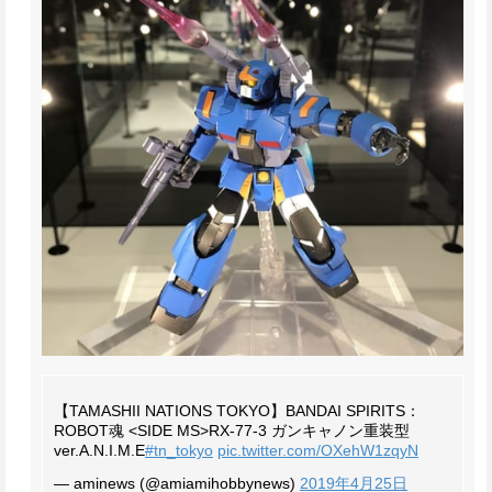
【TAMASHII NATIONS TOKYO】
BANDAI SPIRITS：
ROBOT魂 <SIDE MS>RX-77-3 ガンキャノン重装型
ver.A.N.I.M.E
#tn_tokyo
pic.twitter.com/OXehW1zqyN
— aminews (@amiamihobbynews)
2019年4月25日