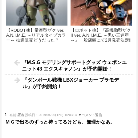
【ROBOT魂】量産型ザク ver.
【ロボット魂】『高機動型ザク
A.N.I.M.E. ～リアルタイプカラ
II ver. A.N.I.M.E. ～黒い三連星
ー～ 抽選販売どうだった？
～』一般店頭にて2月発売決定!!
『M.S.G モデリングサポートグッズ ウェポンユ
ニット43 エクスキャノン』が予約開始！
『ダンボール戦機 LBXジョーカー プラモデ
ル』が予約開始！
1.
名前:
匿名
投稿日：2019/04/25(Thu) 16:03:04
▼コメント返信
ＭＧで出るのずっと待ってるけども、無理かなあ。