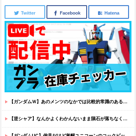
【ガンダムＷ】あのメンツのなかでは比較的常識のあるほうなのがデュオだよね
【逆シャア】なんかよくわかんないまま隕石が落ちなくていい感じに終わった作品ｗｗｗｗｗｗ
【ガンダムUC】偏見だけど覚醒ユニコーンのコックピットってエアコンの効きが強そうでいいよね