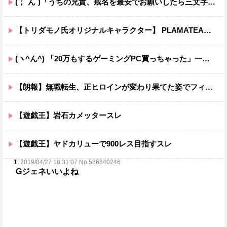
(；´ん`)「うちの兄貴、戒名を最安でお願いしたら三文字だったわ」
【トリダモノ氏オリジナルキャラクター】 PLAMATEA「MXちゃん」プラモデル【明日予約開始】
(ヽ^ん^) 「20万もするゲーミングPC買っちゃった」一週間後「お届け物でーす」（ヽ´ん`）「そう…」
【朗報】無職転生、正ヒロインが変わり果てた姿でフィギュア化wwwwwwwwwwww
【遊戯王】岩石カメッタースレ
【遊戯王】ヤドカリューで900レス目指すスレ
1:
2019/04/27 18:31:07 No.586840246
Gジェネいいよね