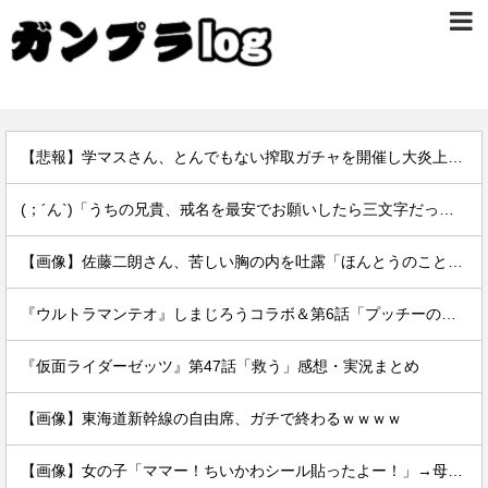
【悲報】学マスさん、とんでもない搾取ガチャを開催し大炎上する
(；´ん`)「うちの兄貴、戒名を最安でお願いしたら三文字だったわ」
【画像】佐藤二朗さん、苦しい胸の内を吐露「ほんとうのことを言えなくて悔しい」
『ウルトラマンテオ』しまじろうコラボ＆第6話「プッチーのお引っ越し」感想・実況まとめ
『仮面ライダーゼッツ』第47話「救う」感想・実況まとめ
【画像】東海道新幹線の自由席、ガチで終わるｗｗｗｗ
【画像】女の子「ママー！ちいかわシール貼ったよー！」→母親の心をざわつかせてしまうｗｗｗｗ