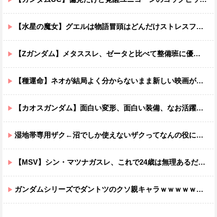
【水星の魔女】グエルは物語冒頭はどんだけストレスフルだったんだよ…ってなる
【Zガンダム】メタススレ、ゼータと比べて整備班に優しそう
【種運命】ネオが結局よく分からないまま新しい映画が終わった後ももやもやしてる
【カオスガンダム】面白い変形、面白い装備、なお活躍…
湿地帯専用ザク←沼でしか使えないザクってなんの役に立つ設定なんだ？
【MSV】シン・マツナガスレ、これで24歳は無理あるだろ…
ガンダムシリーズでダントツのクソ親キャラｗｗｗｗｗｗｗｗｗｗｗｗ