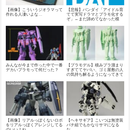
【画像】こういうジオラマって
【悲報】バンダイ「アイドル育
作れる人凄いよな…
てて実写ドラマとプラモ化する
ぞ」←まだ諦めてなかった模
様…
みんなが今まで作った中で一番
【プラモデル】積みプラ溜まり
デカいプラモって何だった？
すぎててヤバい、ゴミ屋敷の人
の気持ち解るようになってきて
ヤバい…
【画像】リアルっぽくないロボ
【ヘキサギア】こいつは無塗装
をリアルっぽくアレンジしてる
パチ組でもかなりサマになる
のいいよね
な…