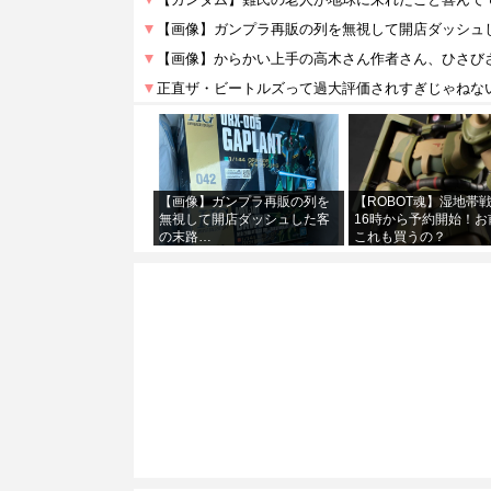
【画像】ガンプラ再販の列を
【ROBOT魂】湿地帯
無視して開店ダッシュした客
16時から予約開始！お
の末路…
これも買うの？