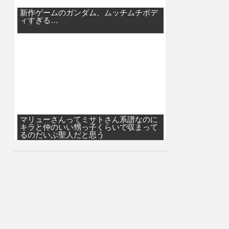
新作ゲームのガンダム、ムッチムチボデ
ィすぎる…
マリューさんってミサトさん系譜なのに
キラと仲のいい甥っ子くらいで収まって
るのだいぶ聖人だと思う