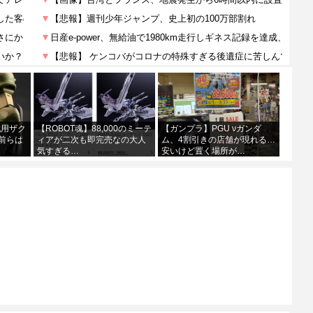
戦用ザク
【ROBOT魂】88,000のミーテ
【ガンプラ】PGU νガンダ
前らは
ィアが二次も即完売なの大人
ム、4割引きの店舗が現れる…
気すぎる…
安いけど置く場所が…