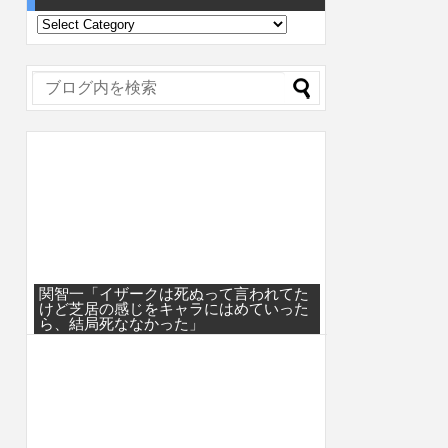
関智一「イザークは死ぬって言われてた
けど芝居の感じをキャラにはめていった
ら、結局死ななかった」