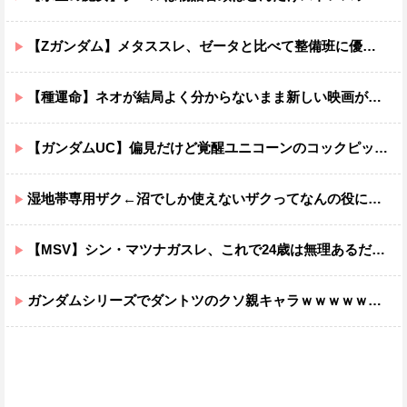
【Zガンダム】メタススレ、ゼータと比べて整備班に優しそう
【種運命】ネオが結局よく分からないまま新しい映画が終わった後ももやもやしてる
【ガンダムUC】偏見だけど覚醒ユニコーンのコックピットってエアコンの効きが強そうでいいよね
湿地帯専用ザク←沼でしか使えないザクってなんの役に立つ設定なんだ？
【MSV】シン・マツナガスレ、これで24歳は無理あるだろ…
ガンダムシリーズでダントツのクソ親キャラｗｗｗｗｗｗｗｗｗｗｗｗ