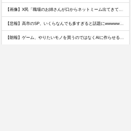
【画像】X民「職場のお姉さんが口からネットミーム出てきて好感持てる」←10万いいねwwxwxwwwww
【悲報】高市のSP、いくらなんでも多すぎると話題にwwwwwwwwwwwwwwww
【朗報】ゲーム、やりたいモノを買うのではなくAIに作らせる時代が到来ｗｗｗｗ