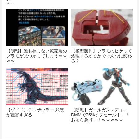
な…
【朗報】誰も損しない転売用の
【模型製作】プラモのヒケって
プラモが見つかってしまうｗｗ
処理するか否かでそんなに変わ
ｗｗ
る？
【ゾイド】デスザウラー 武装
【朗報】ガールガンレディ、
が豊富すぎる
DMMで75%オフセール中！！
お前ら急げ！！ｗｗｗｗｗ