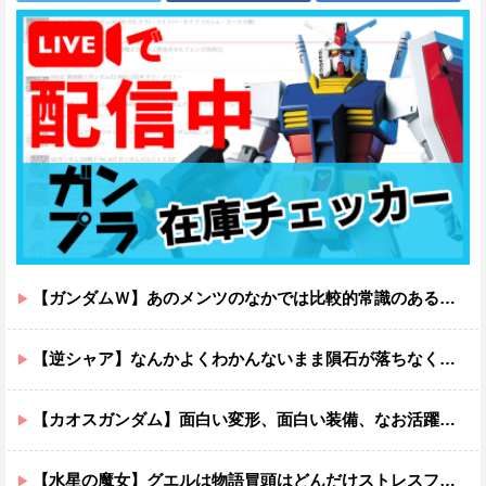
【ガンダムＷ】あのメンツのなかでは比較的常識のあるほうなのがデュオだよね
【逆シャア】なんかよくわかんないまま隕石が落ちなくていい感じに終わった作品ｗｗｗｗｗｗ
【カオスガンダム】面白い変形、面白い装備、なお活躍…
【水星の魔女】グエルは物語冒頭はどんだけストレスフルだったんだよ…ってなる