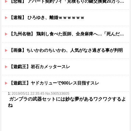
【悲報】 アパート契約ワイ「見積もりの鍵交換費20万って何ですか？」不動産屋「鍵を新しい物に交換したのです」
【速報】 ひろゆき、離婚ｗｗｗｗｗｗ
【九州名物】 鶏刺し食べた医師、全身麻痺へ…「死んだほうが良い」
【画像】ちいかわのちいかわ、人気がなさ過ぎる事が判明
【遊戯王】岩石カメッタースレ
【遊戯王】ヤドカリューで900レス目指すスレ
1:
2019/05/11 22:35:45 No.590533605
ガンプラの武器セットには妙な夢がある
ワクワクするよ
ね