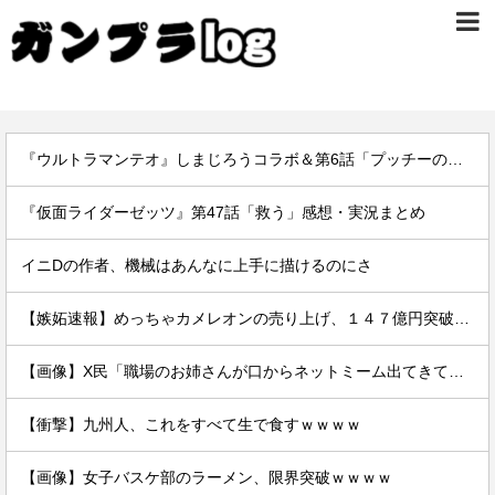
『ウルトラマンテオ』しまじろうコラボ＆第6話「プッチーのお引っ越し」感想・実況まとめ
『仮面ライダーゼッツ』第47話「救う」感想・実況まとめ
イニDの作者、機械はあんなに上手に描けるのにさ
【嫉妬速報】めっちゃカメレオンの売り上げ、１４７億円突破www
【画像】X民「職場のお姉さんが口からネットミーム出てきて好感持てる」←10万いいねwwxwxwwwww
【衝撃】九州人、これをすべて生で食すｗｗｗｗ
【画像】女子バスケ部のラーメン、限界突破ｗｗｗｗ