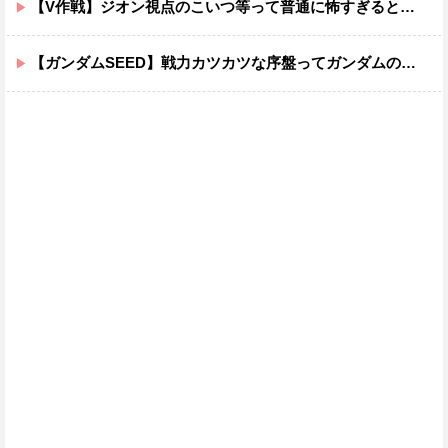
【V作戦】ジオン視点のこいつ等って普通に怖すぎると思う…
【ガンダムSEED】戦力カツカツな序盤ってガンダムの中だと割と珍しい気がする