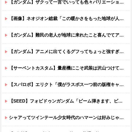
【ガンダム】ザクって一言でいっても色々バリエーションがあるよね
【画像】ネオジオン総裁「この暖かさをもった地球が人間さえ破壊するんだ（汗だく）」
【ガンダム】難民の老人が地球に来れたこと喜んでてアレ？連邦もやってることヤバくない？ってなる
【ガンダム】アニメに出てくるグフってちょっと強すぎじゃない？
【サーペントカスタム】量産機にこそ武装は沢山つけてほしいよね
【スパロボ】エリクト「僕がラスボス一つ前の版権キャラ最後の敵ってちょっと荷が重すぎない？」
【SEED】フォビドゥンガンダム「ビーム弾きます、ビーム曲げられます、空飛びます」←二世代目でこれ出来るのおかしいだろ
シャアってツインテール少女時代のハマーンは好みじゃなかったの？