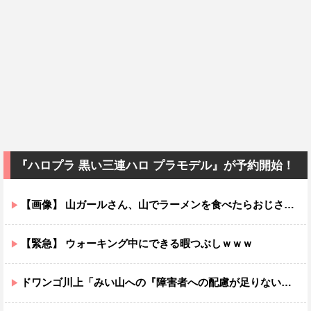
『ハロプラ 黒い三連ハロ プラモデル』が予約開始！
【画像】 山ガールさん、山でラーメンを食べたらおじさんに怒られるｗｗｗ
【緊急】 ウォーキング中にできる暇つぶしｗｗｗ
ドワンゴ川上「みい山への『障害者への配慮が足りない』という批判は害悪。障害者に関わると損をするのは事実。」