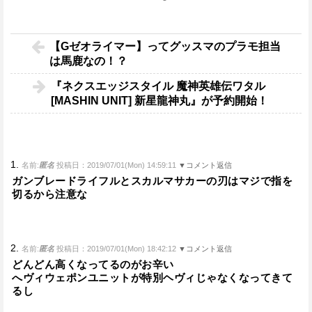
【Gゼオライマー】ってグッスマのプラモ担当
は馬鹿なの！？
『ネクスエッジスタイル 魔神英雄伝ワタル
[MASHIN UNIT] 新星龍神丸』が予約開始！
1.
名前:
匿名
投稿日：2019/07/01(Mon) 14:59:11
▼コメント返信
ガンブレードライフルとスカルマサカーの刃はマジで指を
切るから注意な
2.
名前:
匿名
投稿日：2019/07/01(Mon) 18:42:12
▼コメント返信
どんどん高くなってるのがお辛い
へヴィウェポンユニットが特別ヘヴィじゃなくなってきて
るし