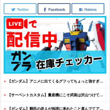
【ガンダム】アニメに出てくるグフってちょっと強すぎじゃない？
【サーペントカスタム】量産機にこそ武装は沢山つけてほしいよね
【ガンダム】難民の老人が地球に来れたこと喜んでてアレ？連邦もやってることヤバくない？ってなる