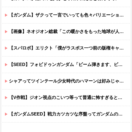
【ガンダム】ザクって一言でいっても色々バリエーションがあるよね
【画像】ネオジオン総裁「この暖かさをもった地球が人間さえ破壊するんだ（汗だく）」
【スパロボ】エリクト「僕がラスボス一つ前の版権キャラ最後の敵ってちょっと荷が重すぎない？」
【SEED】フォビドゥンガンダム「ビーム弾きます、ビーム曲げられます、空飛びます」←二世代目でこれ出来るのおかしいだろ
シャアってツインテール少女時代のハマーンは好みじゃなかったの？
【V作戦】ジオン視点のこいつ等って普通に怖すぎると思う…
【ガンダムSEED】戦力カツカツな序盤ってガンダムの中だと割と珍しい気がする