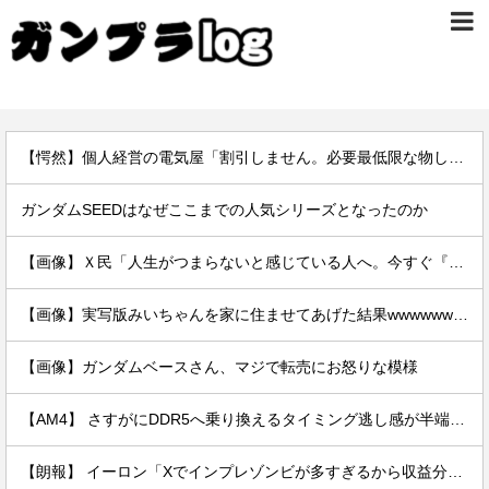
【愕然】個人経営の電気屋「割引しません。必要最低限な物しか売りません。お客さんゼロの日もザラです」 ← これｗｗｗｗｗｗｗｗｗｗ
ガンダムSEEDはなぜここまでの人気シリーズとなったのか
【画像】Ｘ民「人生がつまらないと感じている人へ。今すぐ『これ』をやってください。」6.9万いいね
【画像】実写版みいちゃんを家に住ませてあげた結果wwwwwwww
【画像】ガンダムベースさん、マジで転売にお怒りな模様
【AM4】 さすがにDDR5へ乗り換えるタイミング逃し感が半端ない
【朗報】 イーロン「Xでインプレゾンビが多すぎるから収益分配プログラムやめるわ」