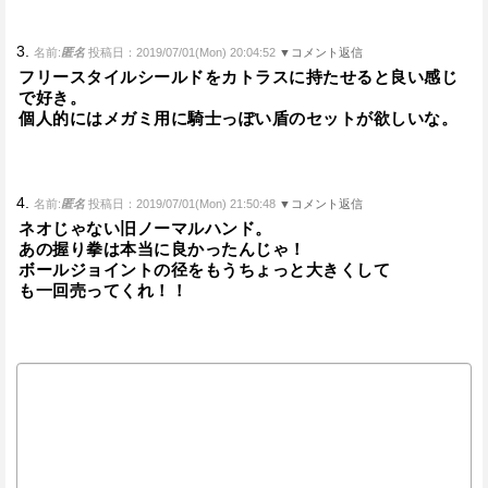
3.
名前:
匿名
投稿日：2019/07/01(Mon) 20:04:52
▼コメント返信
フリースタイルシールドをカトラスに持たせると良い感じ
で好き。
個人的にはメガミ用に騎士っぽい盾のセットが欲しいな。
4.
名前:
匿名
投稿日：2019/07/01(Mon) 21:50:48
▼コメント返信
ネオじゃない旧ノーマルハンド。
あの握り拳は本当に良かったんじゃ！
ボールジョイントの径をもうちょっと大きくして
も一回売ってくれ！！