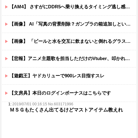
【AM4】 さすがにDDR5へ乗り換えるタイミング逃し感が半端ない
【画像】 AI「写真の背景削除？ガンプラの箱追加しといてあげよ????」
【画像】 「ビールと水を交互に飲まないと倒れるグラス」発売
【悲報】アニメ主題歌を担当しただけのVtuber、叩かれまくってしまう
【遊戯王】ヤドカリューで900レス目指すスレ
【文房具】本日のログインボーナスはこちらです
1:
2019/07/01 00:16:15 No.603171996
ＭＳＧもたくさん出てるけどマストアイテム教えれ