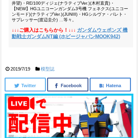
井望)
・RE/100ディジェ(ナラティブVer.)(木村直貴)
・
【NEW】HGユニコーンガンダム3号機 フェネクス(ユニコー
ンモード)(ナラティブVer.)(JUNIII)
・HGシルヴァ・バレト・
サプレッサー(渡辺圭介) …等々。
↓↓↓ご購入はこちらから！↓↓↓
ガンダムウェポンズ 機
動戦士ガンダムNT編 (ホビージャパンMOOK942)
2019/7/19
模型誌