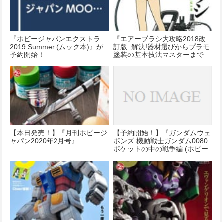
『ホビージャパンエクストラ
『エアーブラシ大攻略2018改
2019 Summer (ムック本)』が
訂版: 解決!器材選びからプラモ
予約開始！
塗装の基本技法マスターまで
大型本』が本日発売！
【本日発売！】『月刊ホビージ
【予約開始！】『ガンダムウェ
ャパン2020年2月号』
ポンズ 機動戦士ガンダム0080
ポケットの中の戦争編 (ホビー
ジャパンMOOK 994)』