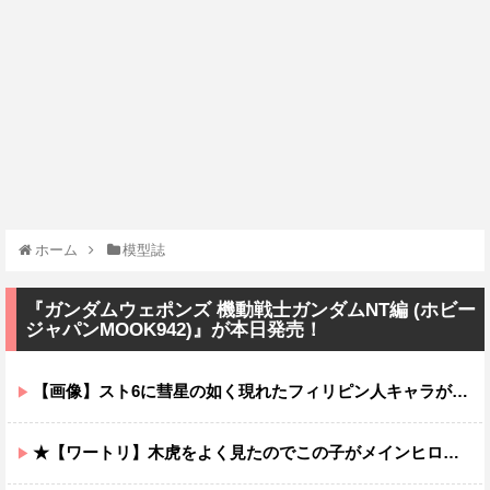
ホーム
模型誌
『ガンダムウェポンズ 機動戦士ガンダムNT編 (ホビー
ジャパンMOOK942)』が本日発売！
【画像】スト6に彗星の如く現れたフィリピン人キャラが可愛すぎると話題に！
★【ワートリ】木虎をよく見たのでこの子がメインヒロインだと思ってたら、はじめて読んだとき違って驚いた