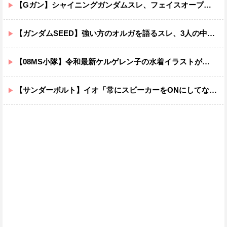
【Gガン】シャイニングガンダムスレ、フェイスオープンが嫌いな男の子なんていません
【ガンダムSEED】強い方のオルガを語るスレ、3人の中でも強化は一番されてない方
【08MS小隊】令和最新ケルゲレン子の水着イラストがあまりにもスケベすぎる…
【サンダーボルト】イオ「常にスピーカーをONにしてな！」→オフにしたくなる音ｗｗｗｗｗｗｗｗｗｗｗ