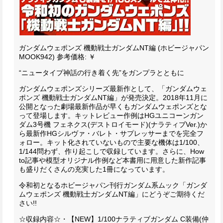
ガンダムウェポンズ 機動戦士ガンダムNT編 (ホビージャパン
MOOK942)
参考価格: ￥
“ニュータイプ神話の行き着く先”をガンプラとともに
ガンダムウェポンズシリーズ最新作として、「ガンダムウェ
ポンズ 機動戦士ガンダムNT編」が発売決定。
2018年11月に
公開となった劇場最新作品が早くもガンダムウェポンズとな
って登場します。
キットレビュー作例はHGユニコーンガン
ダム3号機 フェネクス(デストロイモード)(ナラティブVer.)か
ら最新作HGシルヴァ・バレト・サプレッサーまでを完全フ
ォロー。
キット化されていないもので主要な機体は1/100、
1/144問わず、作り起こしで収録しています。
さらに、How
to記事や模型オリジナル作例など本書用に用意した新作記事
も盛りだくさんの充実した1冊になっています。
令和初となるホビージャパン刊行ガンダム系ムック「ガンダ
ムウェポンズ 機動戦士ガンダムNT編」にどうぞご期待くだ
さい!!
☆収録内容☆
・【NEW】1/100ナラティブガンダム C装備(仲