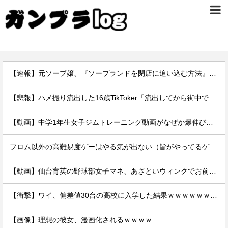
【速報】元ソープ嬢、『ソープランドを閉店に追い込む方法』を拡散 → 結果
【悲報】ハメ撮り流出した16歳TikToker「流出してから街中で高校生に胸揉まれまくる」
【動画】中学1年生女子ジムトレーニング動画がなぜか爆伸びしてしまうｗｗｗｗ
フロム以外の高難易度ゲーはやる気が出ない（皆がやってるゲームじゃないと達成感がない）←この考えが共感多数にｗｗ
【動画】仙台育英の野球部女子マネ、あざといウィンクでお前らの心を鷲掴みｗｗｗｗｗ
【衝撃】ワイ、偏差値30台の高校に入学した結果ｗｗｗｗｗｗｗｗｗｗ
【画像】理想の彼女、漫画化されるｗｗｗｗ