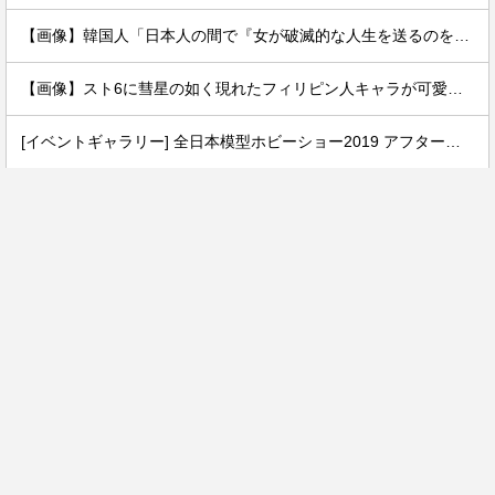
【画像】韓国人「日本人の間で『女が破滅的な人生を送るのを楽しむ陰湿な趣味』が流行っている」119万バズ
【画像】スト6に彗星の如く現れたフィリピン人キャラが可愛すぎると話題に！
[イベントギャラリー] 全日本模型ホビーショー2019 アフターレポート