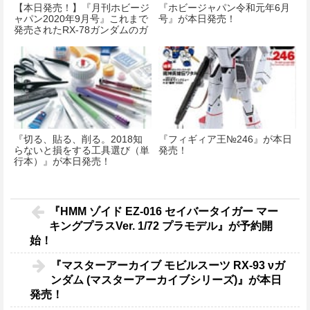
【本日発売！】『月刊ホビージ
『ホビージャパン令和元年6月
ャパン2020年9月号』これまで
号』が本日発売！
発売されたRX-78ガンダムのガ
ンプラを一挙に紹介
『切る、貼る、削る。2018知
『フィギィア王№246』が本日
らないと損をする工具選び（単
発売！
行本）』が本日発売！
『HMM ゾイド EZ-016 セイバータイガー マー
キングプラスVer. 1/72 プラモデル』が予約開
始！
『マスターアーカイブ モビルスーツ RX-93 νガ
ンダム (マスターアーカイブシリーズ)』が本日
発売！