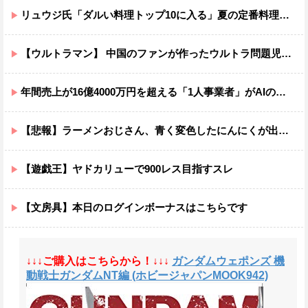
リュウジ氏「ダルい料理トップ10に入る」夏の定番料理は冷やし中華 「あり得ないほどダルい」
【ウルトラマン】 中国のファンが作ったウルトラ問題児一覧ｗｗｗｗｗ
年間売上が16億4000万円を超える「1人事業者」がAIの支援を受けて2年で約3倍に急増
【悲報】ラーメンおじさん、青く変色したにんにくが出てきてブチギレwwwwwwwwww
【遊戯王】ヤドカリューで900レス目指すスレ
【文房具】本日のログインボーナスはこちらです
↓↓↓ご購入はこちらから！↓↓↓
ガンダムウェポンズ 機
動戦士ガンダムNT編 (ホビージャパンMOOK942)