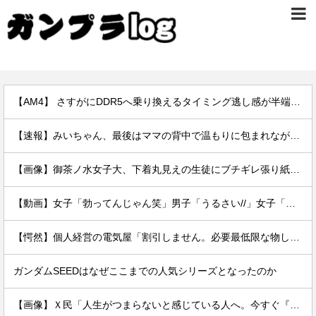
【AM4】 さすがにDDR5へ乗り換えるタイミング逃し感が半端ない
【速報】みいちゃん、最後はママの背中で温もりに包まれながら逝く…
【画像】御茶ノ水女子大、下着丸見えの生徒にブチギレ張り紙ｗｗｗｗ
【動画】女子「勃ってんじゃん笑」男子「うるさい//」女子「キャハハ！」→フ●ラ開始ｗｗｗｗｗｗｗｗｗｗ
【愕然】個人経営の電気屋「割引しません。必要最低限な物しか売りません。お客さんゼロの日もザラです」 ← これｗｗｗｗｗｗｗｗｗｗ
ガンダムSEEDはなぜここまでの人気シリーズとなったのか
【画像】Ｘ民「人生がつまらないと感じている人へ。今すぐ『これ』をやってください。」6.9万いいね