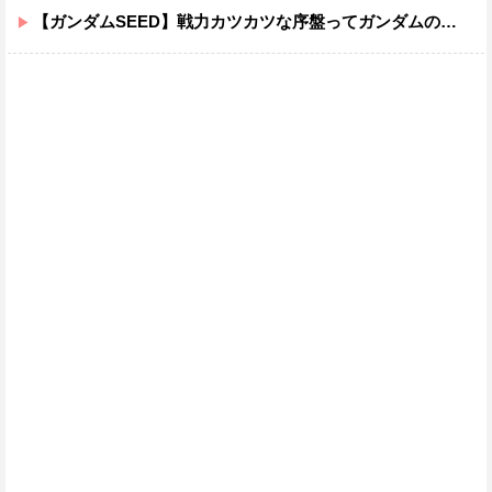
【ガンダムSEED】戦力カツカツな序盤ってガンダムの中だと割と珍しい気がする