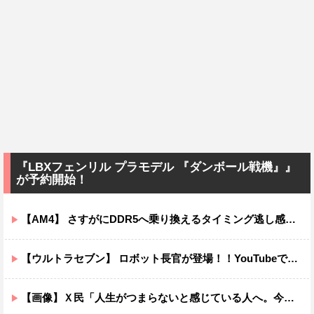
『LBXフェンリル プラモデル 『ダンボール戦機』』
が予約開始！
【AM4】 さすがにDDR5へ乗り換えるタイミング逃し感が半端ない
【ウルトラセブン】 ロボット長官が登場！！YouTubeで「第四惑星の悪夢」を配信中！！
【画像】Ｘ民「人生がつまらないと感じている人へ。今すぐ『これ』をやってください。」6.9万いいね