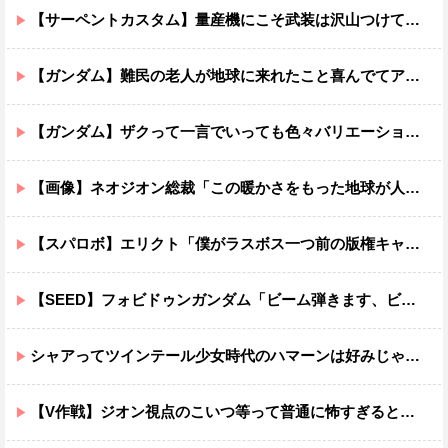
【サーペントカスタム】量産機にこそ武装は沢山つけてほしいよね
【ガンダム】難民の老人が地球に来れたこと喜んでてアレ？連邦もやってることヤバくない？ってなる
【ガンダム】ザクって一言でいっても色々バリエーションがあるよね
【画像】ネオジオン総裁「この暖かさをもった地球が人間さえ破壊するんだ（汗だく）」
【スパロボ】エリクト「僕がラスボス一つ前の版権キャラ最後の敵ってちょっと荷が重すぎない？」
【SEED】フォビドゥンガンダム「ビーム弾きます、ビーム曲げられます、空飛びます」←二世代目でこれ出来るのおかしいだろ
シャアってツインテール少女時代のハマーンは好みじゃなかったの？
【V作戦】ジオン視点のこいつ等って普通に怖すぎると思う…