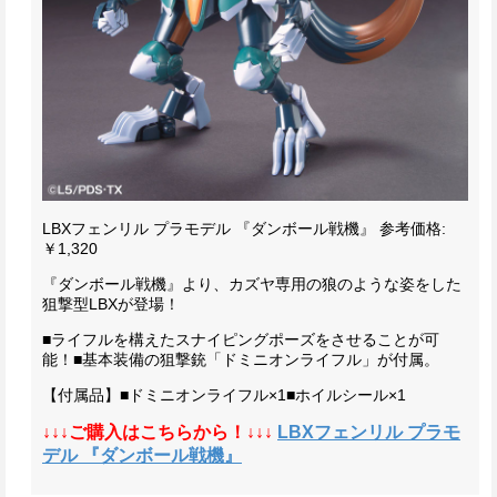
LBXフェンリル プラモデル 『ダンボール戦機』
参考価格:
￥1,320
『ダンボール戦機』より、カズヤ専用の狼のような姿をした
狙撃型LBXが登場！
■ライフルを構えたスナイピングポーズをさせることが可
能！
■基本装備の狙撃銃「ドミニオンライフル」が付属。
【付属品】
■ドミニオンライフル×1
■ホイルシール×1
↓↓↓ご購入はこちらから！↓↓↓
LBXフェンリル プラモ
デル 『ダンボール戦機』