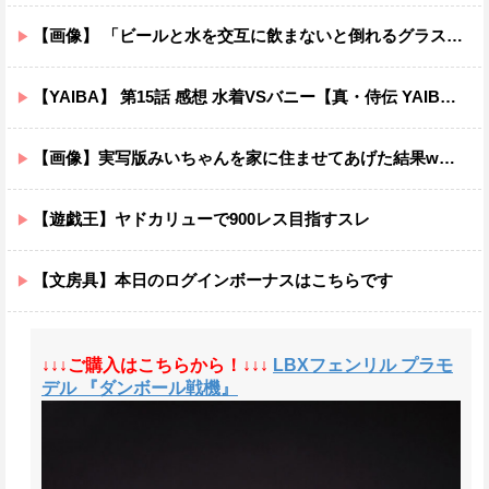
【画像】 「ビールと水を交互に飲まないと倒れるグラス」発売
【YAIBA】 第15話 感想 水着VSバニー【真・侍伝 YAIBA】
【画像】実写版みいちゃんを家に住ませてあげた結果wwwwwwww
【遊戯王】ヤドカリューで900レス目指すスレ
【文房具】本日のログインボーナスはこちらです
↓↓↓ご購入はこちらから！↓↓↓
LBXフェンリル プラモ
デル 『ダンボール戦機』