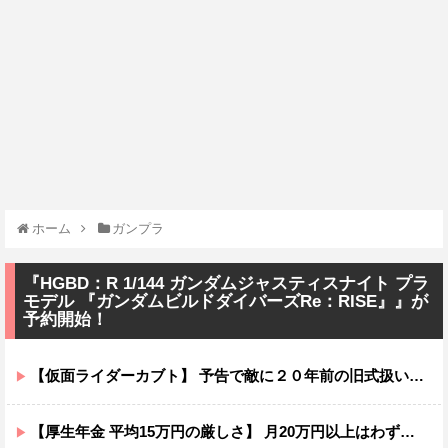
ホーム
ガンプラ
『HGBD：R 1/144 ガンダムジャスティスナイト プラ
モデル 『ガンダムビルドダイバーズRe：RISE』』が
予約開始！
【仮面ライダーカブト】 予告で敵に２０年前の旧式扱いされてたけど…
【厚生年金 平均15万円の厳しさ】 月20万円以上はわずか1.8割、高齢夫婦は毎月4.2万円の赤字に