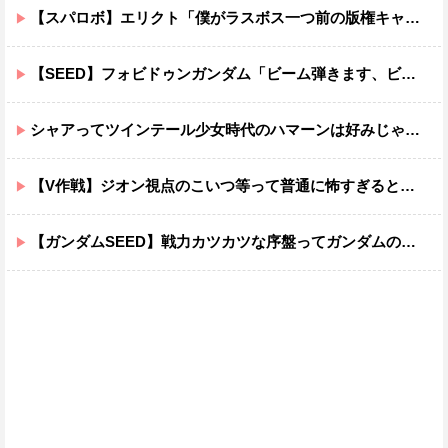
【スパロボ】エリクト「僕がラスボス一つ前の版権キャラ最後の敵ってちょっと荷が重すぎない？」
【SEED】フォビドゥンガンダム「ビーム弾きます、ビーム曲げられます、空飛びます」←二世代目でこれ出来るのおかしいだろ
シャアってツインテール少女時代のハマーンは好みじゃなかったの？
【V作戦】ジオン視点のこいつ等って普通に怖すぎると思う…
【ガンダムSEED】戦力カツカツな序盤ってガンダムの中だと割と珍しい気がする