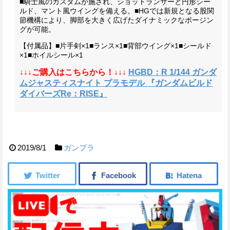
■騎士風のカスタムが施され、ショットランサーと円形シー
ルド、マント風ウイングを備える。
■HGでは新規となる股関
節機構により、脚部を大きく広げたダイナミックなポージン
グが可能。
【付属品】
■片手剣×1
■ランス×1
■背部ウイング×1
■シールド
×1
■ホイルシール×1
↓↓↓ご購入はこちらから！↓↓↓
HGBD：R 1/144 ガンダ
ムジャスティスナイト プラモデル 『ガンダムビルド
ダイバーズRe：RISE』
2019/8/1
ガンプラ