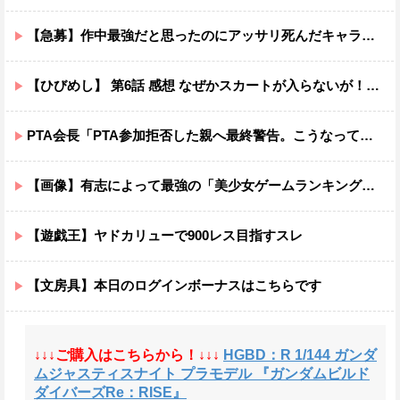
【急募】作中最強だと思ったのにアッサリ死んだキャラ←誰そうぞうした？
【ひびめし】 第6話 感想 なぜかスカートが入らないが！？【日々は過ぎれど飯うまし】
PTA会長「PTA参加拒否した親へ最終警告。こうなってもいい？」
【画像】有志によって最強の「美少女ゲームランキング」が発表！!！ あの名作も
【遊戯王】ヤドカリューで900レス目指すスレ
【文房具】本日のログインボーナスはこちらです
↓↓↓ご購入はこちらから！↓↓↓
HGBD：R 1/144 ガンダ
ムジャスティスナイト プラモデル 『ガンダムビルド
ダイバーズRe：RISE』