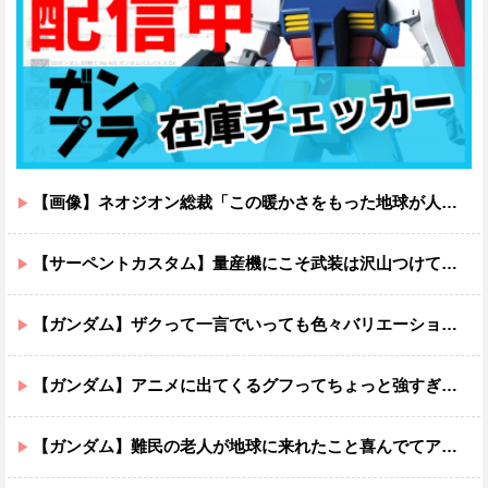
【画像】ネオジオン総裁「この暖かさをもった地球が人間さえ破壊するんだ（汗だく）」
【サーペントカスタム】量産機にこそ武装は沢山つけてほしいよね
【ガンダム】ザクって一言でいっても色々バリエーションがあるよね
【ガンダム】アニメに出てくるグフってちょっと強すぎじゃない？
【ガンダム】難民の老人が地球に来れたこと喜んでてアレ？連邦もやってることヤバくない？ってなる