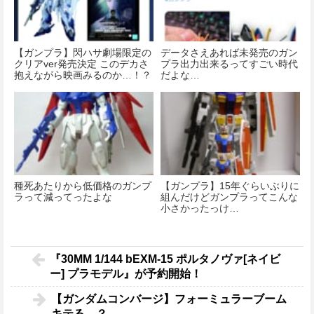
【ガンプラ】閃ハサ劇場限定の
データさえあれば未発売のガン
クリアver発売決定 このデカさ
プラ出力出来るってすごい時代
抱えながら映画みるのか…！？
だよな…
種死あたりから低価格のガンプ
【ガンプラ】15年ぐらいぶりに
ラって減ってったよな
組んだけどガンプラってこんな
小さかったっけ…
『30MM 1/144 bEXM-15 ポルタノヴァ[ネイビ
ー] プラモデル』が予約開始！
【ガンダムコンバージ】フォーミュラーブーム
キテる…？