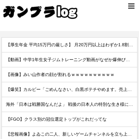
【厚生年金 平均15万円の厳しさ】 月20万円以上はわずか1.8割、高齢夫婦は毎月4.2万円の赤字に
【動画】中学1年生女子ジムトレーニング動画がなぜか爆伸びしてしまうｗｗｗｗ
【画像】みい山作者の顔が割れるｗｗｗｗｗｗｗｗｗｗ
【爆笑】カルビー「ごめんなさい、白黒ポテチやめます。売上ガタ落ちしました…」
海外「日本は戦勝国なんだよ」 戦後の日本人の特別な生き様に各国から称賛の声
【FGO】クラス別の冠位選定トップがこれだってな
【悲報画像】よゐこの二人、新しいゲームチャンネルを立ち上げるwwww