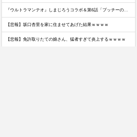
『ウルトラマンテオ』しまじろうコラボ＆第6話「プッチーのお引っ越し」感想・実況まとめ
【悲報】坂口杏里を家に住ませてあげた結果ｗｗｗｗ
【悲報】免許取りたての娘さん、猛者すぎて炎上するｗｗｗｗ