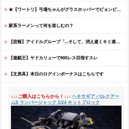
★【ワートリ】弓場ちゃんがグラスホッパーでピョンピョン飛んでるところ想像するとジワジワくるから使わんでくれ
家系ラーメンって何を楽しむの？
【悲報】アイドルグループ「...そして、消え逝くキミ達と。」結成5カ月で消え逝くｗｗｗｗ
【遊戯王】ヤドカリューで900レス目指すスレ
【文房具】本日のログインボーナスはこちらです
↓↓↓ご購入はこちらから！↓↓↓
ヘキサギア バルクアー
ムβ ランバージャック 1/24 キットブロック