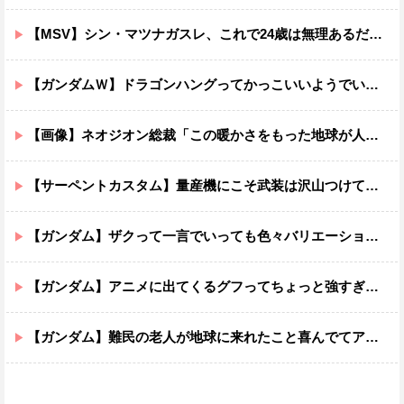
【MSV】シン・マツナガスレ、これで24歳は無理あるだろ…
【ガンダムＷ】ドラゴンハングってかっこいいようでいて実は全然かっこよくないのでは？
【画像】ネオジオン総裁「この暖かさをもった地球が人間さえ破壊するんだ（汗だく）」
【サーペントカスタム】量産機にこそ武装は沢山つけてほしいよね
【ガンダム】ザクって一言でいっても色々バリエーションがあるよね
【ガンダム】アニメに出てくるグフってちょっと強すぎじゃない？
【ガンダム】難民の老人が地球に来れたこと喜んでてアレ？連邦もやってることヤバくない？ってなる