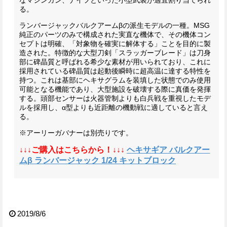
なマシンガン、ナイフといった小型武装が適宜割り当てられ
る。
ランバージャック
バルクアームβの派生モデルの一種。MSG
純正のパーツのみで構成された実直な機体で、
その機体コン
セプトは明確、「対象物を確実に解体する」ことを目的に製
造された。特徴的な大型刀剣「スラッガーブレード」は刀身
部に碑晶質と呼ばれる希少な素材が用いられており、これに
採用されている碑晶質は起動後瞬時に超高温に達する特性を
持つ。これは基部にヘキサグラムを装填した状態でのみ使用
可能となる機能であり、大型施設を破壊する際に真価を発揮
する。
頭部センサーは火器管制よりも白兵戦を重視したモデ
ルを採用し、α型よりも近距離の機動戦に適していると言え
る。
※アーリーガバナーは別売りです。
↓↓↓ご購入はこちらから！↓↓↓
ヘキサギア バルクアー
ムβ ランバージャック 1/24 キットブロック
2019/8/6