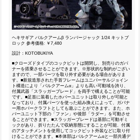
ヘキサギア バルクアームβ ランバージャック 1/24 キットブ
ロック
参考価格: ￥7,480
設計：KOTOBUKIYA
■クローズドタイプのコックピットは開閉し、別売りのガバ
ナーを搭乗させることができます。※形状的な制約がござい
ますので、一部パーツを取り外す必要がある場合がありま
す。
■新規造形された手首フレームはユニバーサルジョイン
ト構造により「バルクアームα」よりも高い可動域を誇り、
付属武器「スラッガーブレード」を両手で構えることが可能
です。
■足首に装着したホバーユニットは取り外しが可能と
なっており、付属パーツを使った組み換えによって、ガバナ
ー用ホバークラフトとしても遊ぶことができます。
また、ホ
バーユニット下部の「ファン」や後部「ラダー」を可動させ
ることができます。
■スラッガーブレードは基部に可動ギミ
ックがあり、折りたたんで収納形態にすることが可能、付属
のアタッチメントを使用してコックピット外装などに取り付
けることができます。
■本体部はバルクアームαと一部共通デ