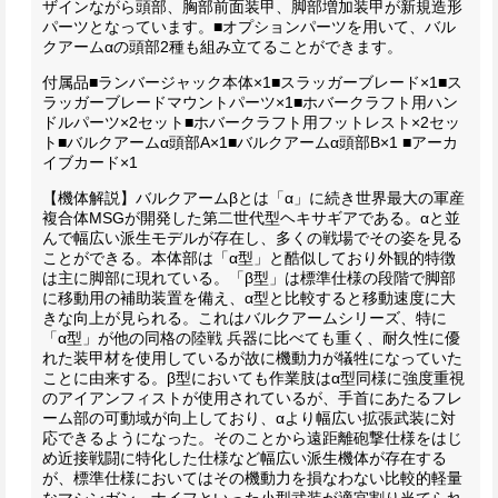
ザインながら頭部、胸部前面装甲、脚部増加装甲が新規造形
パーツとなっています。
■オプションパーツを用いて、バル
クアームαの頭部2種も組み立てることができます。
付属品
■ランバージャック本体×1
■スラッガーブレード×1
■ス
ラッガーブレードマウントパーツ×1
■ホバークラフト用ハン
ドルパーツ×2セット
■ホバークラフト用フットレスト×2セッ
ト
■バルクアームα頭部A×1
■バルクアームα頭部B×1
■アーカ
イブカード×1
【機体解説】
バルクアームβとは「α」に続き世界最大の軍産
複合体MSGが開発した第二世代型ヘキサギアである。αと並
んで幅広い派生モデルが存在し、多くの戦場でその姿を見る
ことができる。
本体部は「α型」と酷似しており外観的特徴
は主に脚部に現れている。「β型」は標準仕様の段階で脚部
に移動用の補助装置を備え、α型と比較すると移動速度に大
きな向上が見られる。これはバルクアームシリーズ、特に
「α型」が他の同格の陸戦 兵器に比べても重く、耐久性に優
れた装甲材を使用しているが故に機動力が犠牲になっていた
ことに由来する。
β型においても作業肢はα型同様に強度重視
のアイアンフィストが使用されているが、手首にあたるフレ
ーム部の可動域が向上しており、αより幅広い拡張武装に対
応できるようになった。そのことから遠距離砲撃仕様をはじ
め近接戦闘に特化した仕様など幅広い派生機体が存在する
が、標準仕様においてはその機動力を損なわない比較的軽量