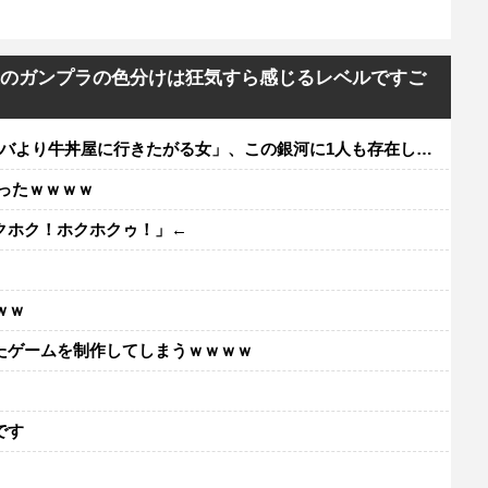
較！最近のガンプラの色分けは狂気すら感じるレベルですご
り牛丼屋に行きたがる女」、この銀河に1人も存在しないｗｗｗｗ
ったｗｗｗｗ
クホク！ホクホクゥ！」←
ｗｗ
たゲームを制作してしまうｗｗｗｗ
レ
です