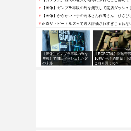
【画像】ガンプラ再販の列を
【ROBOT魂】湿地帯
無視して開店ダッシュした客
16時から予約開始！お
の末路…
これも買うの？