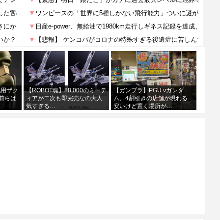
戦用ザク
【ROBOT魂】88,000のミーテ
【ガンプラ】PGU νガンダ
前らは
ィアが二次も即完売なの大人
ム、4割引きの店舗が現れる…
気すぎる…
安いけど置く場所が…