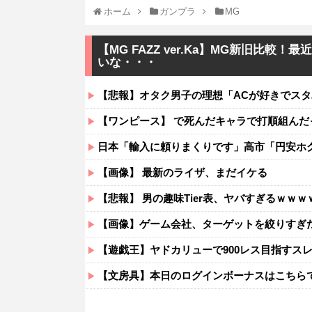
ホーム
ガンプラ
MG
【MG FAZZ ver.Ka】MG新旧比
いな・・・
【悲報】オタク男子の理想「ACが好きでスタバよ
【ワンピース】 で死んだキャラで打順組んだ
日本「輸入に頼りまくりです」高市「円安ホ
【画像】 最新のライザ、まだイケる
【悲報】 男の趣味Tier表、ヤバすぎるｗｗｗ
【画像】ゲーム会社、ターゲットを絞りすぎ
【遊戯王】ヤドカリューで900レス目指すス
【文房具】本日のログインボーナスはこちら