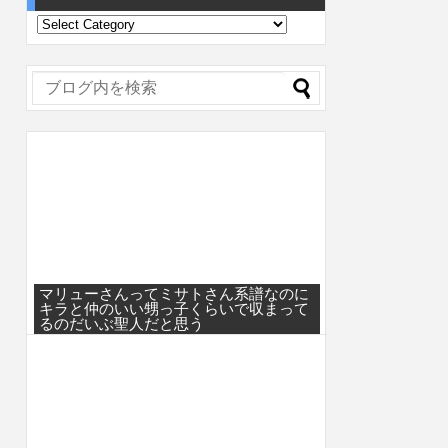
マリューさんってミサトさん系譜なのに
キラと仲のいい甥っ子くらいで収まって
るのだいぶ聖人だと思う