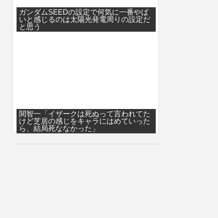
ガンダムSEEDの設定で何気に一番やば
いと感じるのは太陽光発電周りの設定だ
と思う
関智一「イザークは死ぬって言われてた
けど芝居の感じをキャラにはめていった
ら、結局死ななかった」