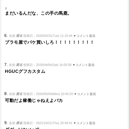
↑
まだいるんだな、この手の馬鹿。
6.
名前:
匿名
投稿日：2020/03/31(Tue) 11:15:44
▼コメント返信
プラモ屋でパケ買いしろ！！！！！！！！！
7.
名前:
匿名
投稿日：2020/04/04(Sat) 16:05:58
▼コメント返信
HGUCグフカスタム
8.
名前:
匿名
投稿日：2020/05/04(Mon) 10:40:33
▼コメント返信
可動だよ稼働じゃねえよバカ
9.
名前:
匿名
投稿日：2021/10/21(Thu) 20:49:41
▼コメント返信