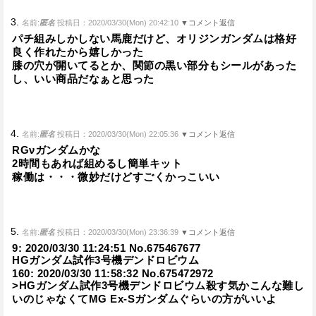
3.
名前:
匿名
投稿日：2020/03/30(Mon) 20:42:10
▼コメント返信
パチ組みしかしない馬鹿だけど、オリジンガンダムは格好
良く作れたから嬉しかった
膝の穴が開いてるとか、関節の黒い部分もシールがあった
し、いい商品だなぁと思った
4.
名前:
匿名
投稿日：2020/03/30(Mon) 22:05:36
▼コメント返信
RGνガンダムかな
2時間もあれば組めるし簡単キット
稼働は・・・微妙だけどすごくかっこいい
5.
名前:
匿名
投稿日：2020/03/30(Mon) 23:36:39
▼コメント返信
9: 2020/03/30 11:24:51 No.675467677
HGガンダム試作3号機デンドロビウム
160: 2020/03/30 11:58:32 No.675472972
>HGガンダム試作3号機デンドロビウム殺す気かこんな難し
いのじゃなくてMG Ex-Sガンダムぐらいの方がいいよ