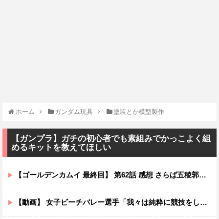
ホーム
ガンダム玩具
塗装とか模型製作
【ガンプラ】ガチの初心者でも素組みでかっこよく組
めるキットを教えてほしい
【ゴールデンカムイ 最終回】 第62話 感想 さらば五稜郭！戦いの舞台は暴走列車へ【最終章（5期）】
【動画】 女子ビーチバレー選手「我々は純粋に競技をしてるので性的な目で見ないでください！！」