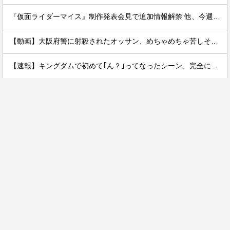
『仮面ライダーマイス』制作発表会見で追加情報解禁 他、今週の備忘録（2026/7/31～2026/8/6）
【動画】大阪府警に射殺されたオッサン、めちゃめちゃ苦しそうに死ぬ
【速報】キングダムで初めて｢ん？｣ってなったシーン、完全に一致してしまうｗｗｗｗｗｗｗｗｗｗｗｗｗ