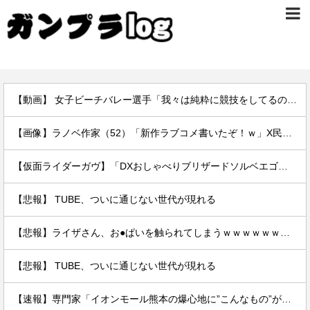
【動画】 女子ビーチバレー選手「我々は純粋に競技をしてるので性的な目で見ないでください！！」
【画像】ラノベ作家（52）「新作ラブコメ書いたぞ！ｗ」X民「いい歳こいてラブコメ（笑）恥ずかしくないの？」←やめたれｗと話題に
【仮面ライダーガヴ】「DXおしゃべりブリザードソルベエゴチゾウ」【16時予約開始】
【悲報】 TUBE、ついに通じない世代が現れる
【悲報】ライザさん、お●ぱいを触られてしまうｗｗｗｗｗｗｗｗ
【悲報】 TUBE、ついに通じない世代が現れる
【速報】専門家「イオンモール熊本の爆心地に”こんなもの”があったんだけど…」