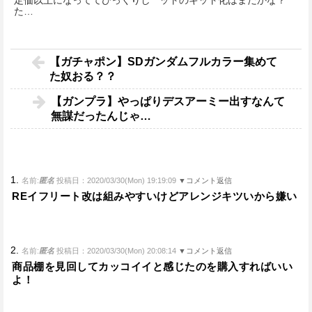
定価以上になっててびっくりし
ットのキット化はまだかな？
た…
【ガチャポン】SDガンダムフルカラー集めて
た奴おる？？
【ガンプラ】やっぱりデスアーミー出すなんて
無謀だったんじゃ…
1.
名前:
匿名
投稿日：2020/03/30(Mon) 19:19:09
▼コメント返信
REイフリート改は組みやすいけどアレンジキツいから嫌い
2.
名前:
匿名
投稿日：2020/03/30(Mon) 20:08:14
▼コメント返信
商品棚を見回してカッコイイと感じたのを購入すればいい
よ！