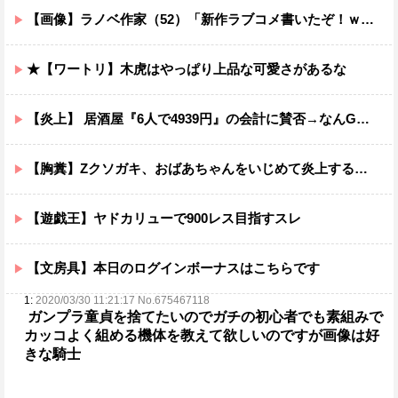
【画像】ラノベ作家（52）「新作ラブコメ書いたぞ！ｗ」X民「いい歳こいてラブコメ（笑）恥ずかしくないの？」←やめたれｗと話題に
★【ワートリ】木虎はやっぱり上品な可愛さがあるな
【炎上】 居酒屋『6人で4939円』の会計に賛否→なんG民の投票結果が笑えるｗｗｗ
【胸糞】Zクソガキ、おばあちゃんをいじめて炎上するｗｗｗｗ
【遊戯王】ヤドカリューで900レス目指すスレ
【文房具】本日のログインボーナスはこちらです
1:
2020/03/30 11:21:17 No.675467118
ガンプラ童貞を捨てたいのでガチの初心者でも素組みで
カッコよく組める機体を教えて欲しいのですが
画像は好
きな騎士