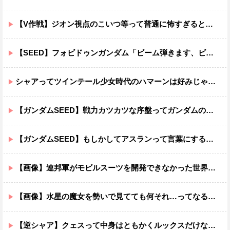
【V作戦】ジオン視点のこいつ等って普通に怖すぎると思う…
【SEED】フォビドゥンガンダム「ビーム弾きます、ビーム曲げられます、空飛びます」←二世代目でこれ出来るのおかしいだろ
シャアってツインテール少女時代のハマーンは好みじゃなかったの？
【ガンダムSEED】戦力カツカツな序盤ってガンダムの中だと割と珍しい気がする
【ガンダムSEED】もしかしてアスランって言葉にするのが下手なだけでめっちゃいい人なのでは？
【画像】連邦軍がモビルスーツを開発できなかった世界線のガンダムｗｗｗｗｗｗｗ
【画像】水星の魔女を勢いで見てても何それ…ってなる部分ｗｗｗｗｗｗｗｗ
【逆シャア】クェスって中身はともかくルックスだけなら最高だな