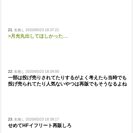
21:
名無し 2020/05/23 18:37:21
>月光丸出してほしかった…
22:
名無し 2020/05/23 18:39:00
一部は投げ売りされてたりするがよく考えたら当時でも
投げ売られてたり人気ないやつは再版でもそうなるよね
23:
名無し 2020/05/23 18:39:17
せめてHFイフリート再販しろ