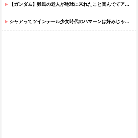
【ガンダム】難民の老人が地球に来れたこと喜んでてアレ？連邦もやってることヤバくない？ってなる
シャアってツインテール少女時代のハマーンは好みじゃなかったの？