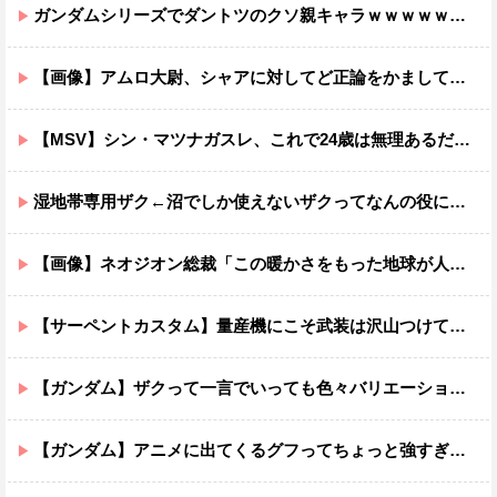
ガンダムシリーズでダントツのクソ親キャラｗｗｗｗｗｗｗｗｗｗｗｗ
【画像】アムロ大尉、シャアに対してど正論をかましてしまうｗｗｗｗｗｗｗｗｗｗ
【MSV】シン・マツナガスレ、これで24歳は無理あるだろ…
湿地帯専用ザク←沼でしか使えないザクってなんの役に立つ設定なんだ？
【画像】ネオジオン総裁「この暖かさをもった地球が人間さえ破壊するんだ（汗だく）」
【サーペントカスタム】量産機にこそ武装は沢山つけてほしいよね
【ガンダム】ザクって一言でいっても色々バリエーションがあるよね
【ガンダム】アニメに出てくるグフってちょっと強すぎじゃない？