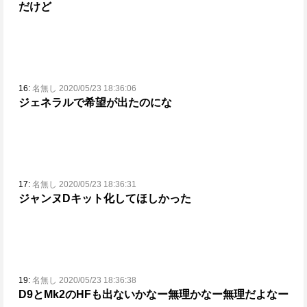
だけど
16:
名無し 2020/05/23 18:36:06
ジェネラルで希望が出たのにな
17:
名無し 2020/05/23 18:36:31
ジャンヌDキット化してほしかった
19:
名無し 2020/05/23 18:36:38
D9とMk2のHFも出ないかなー無理かなー無理だよなー