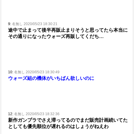
9:
名無し 2020/05/23 18:30:21
途中で止まって後半再販止まりそうと思ってたら本当に
その通りになった
ウォーズ再販してくだち…
10:
名無し 2020/05/23 18:30:49
ウォーズ組の機体がいちばん欲しいのに
12:
名無し 2020/05/23 18:32:36
新作ガンプラでさえ滞ってるのでまだ販売計画続いてた
としても優先順位が遅れるのはしょうがねえわ