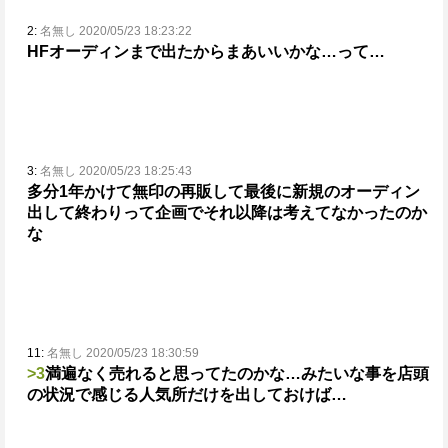
2:
名無し 2020/05/23 18:23:22
HFオーディンまで出たからまあいいかな…って…
3:
名無し 2020/05/23 18:25:43
多分1年かけて無印の再販して最後に新規のオーディン
出して終わりって企画でそれ以降は考えてなかったのか
な
11:
名無し 2020/05/23 18:30:59
>3
満遍なく売れると思ってたのかな…みたいな事を店頭
の状況で感じる
人気所だけを出しておけば…