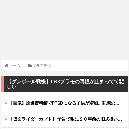
ホーム
プラモデル
【ダンボール戦機】LBXプラモの再販が止まってて悲
しい
【画像】原爆資料館でPTSDになる子供が増加。記憶の継承が危ぶまれる事態に
【仮面ライダーカブト】 予告で敵に２０年前の旧式扱いされてたけど…