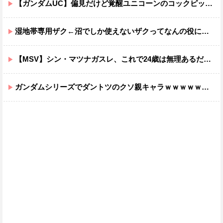
【ガンダムUC】偏見だけど覚醒ユニコーンのコックピットってエアコンの効きが強そうでいいよね
湿地帯専用ザク←沼でしか使えないザクってなんの役に立つ設定なんだ？
【MSV】シン・マツナガスレ、これで24歳は無理あるだろ…
ガンダムシリーズでダントツのクソ親キャラｗｗｗｗｗｗｗｗｗｗｗｗ