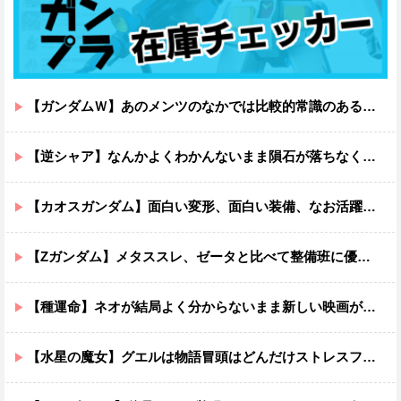
【ガンダムＷ】あのメンツのなかでは比較的常識のあるほうなのがデュオだよね
【逆シャア】なんかよくわかんないまま隕石が落ちなくていい感じに終わった作品ｗｗｗｗｗｗ
【カオスガンダム】面白い変形、面白い装備、なお活躍…
【Zガンダム】メタススレ、ゼータと比べて整備班に優しそう
【種運命】ネオが結局よく分からないまま新しい映画が終わった後ももやもやしてる
【水星の魔女】グエルは物語冒頭はどんだけストレスフルだったんだよ…ってなる