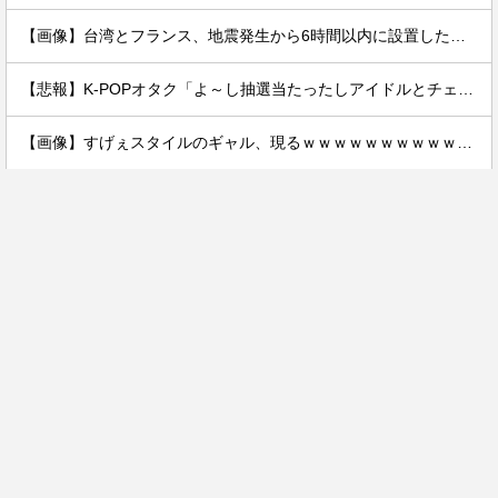
【画像】台湾とフランス、地震発生から6時間以内に設置した「避難所」がこちらｗｗｗｗ
【悲報】K-POPオタク「よ～し抽選当たったしアイドルとチェキを撮るぞ！」→結果ｗｗｗｗ
【画像】すげぇスタイルのギャル、現るｗｗｗｗｗｗｗｗｗｗｗｗ