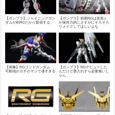
【ガンプラ】シャイニングガン
【ガンプラ】初期RGは造形と
ダムが初RGだから緊張する…
か保持力的にさすがにそろそろ
リメイクしてほしいよな
【画像】RGゴッドガンダム、
【ガンプラ】RGデビューした
可動域がガチのマジで凄すぎる
んだけど墨入れすら必要無いじ
ゃん…