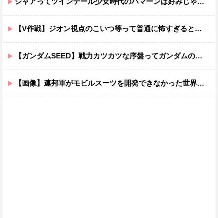
シャアってツインテール少女時代のハマーンは好みじゃなかったの？
【V作戦】ジオン視点のこいつ等って普通に怖すぎると思う…
【ガンダムSEED】戦力カツカツな序盤ってガンダムの中だと割と珍しい気がする
【画像】連邦軍がモビルスーツを開発できなかった世界線のガンダムｗｗｗｗｗｗｗ