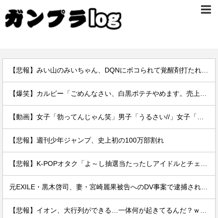
【悲報】みい山のみいちゃん、DQNにボコられて覚醒剤打たれて死亡←これさぁ
【爆笑】カルビー「ごめんなさい、白黒ポテチやめます。売上ガタ落ちしました…」
【動画】女子「勃ってんじゃん笑」男子「うるさい//」女子「キャハハ！」→フ●ラ開始ｗｗｗｗｗｗｗｗｗｗ
【悲報】週刊少年ジャンプ、史上初の100万部割れ
【悲報】K-POPオタク「よ～し抽選当たったしアイドルとチェキを撮るぞ！」→結果ｗｗｗｗ
元EXILE・黒木啓司、妻・宮崎麗果被告へのDV事案で逮捕されていた 宮崎は全身打撲、頭部裂傷及び打撲、頸部損傷の怪我
【悲報】イオン、大行列ができる…一体何が起きてるんだ？ｗｗｗｗ