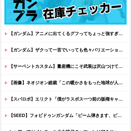
【ガンダム】アニメに出てくるグフってちょっと強すぎじゃない？
【ガンダム】ザクって一言でいっても色々バリエーションがあるよね
【サーペントカスタム】量産機にこそ武装は沢山つけてほしいよね
【画像】ネオジオン総裁「この暖かさをもった地球が人間さえ破壊するんだ（汗だく）」
【スパロボ】エリクト「僕がラスボス一つ前の版権キャラ最後の敵ってちょっと荷が重すぎない？」
【SEED】フォビドゥンガンダム「ビーム弾きます、ビーム曲げられます、空飛びます」←二世代目でこれ出来るのおかしいだろ