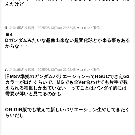
んだけど
6.
名前:
匿名
投稿日：2025/05/13(Tue) 20:52:35
▼コメント返信
※4
Dガンダムみたいな想像出来ない超変化球とか来る事もある
からな・・・
7.
名前:
匿名
投稿日：2025/05/13(Tue) 21:02:45
▼コメント返信
旧MSV準拠のガンダムバリエーションってHGUCでさえG3
カラーが出たくらいで、MGでも全Ver合わせても片手で数
えられる程度しか出ていない ってことはバンダイ的には
需要が薄いと見てるのかも
ORIGIN版でも敢えて新しいバリエーション生やしてきたく
らいだし