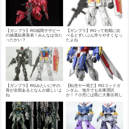
【ガンプラ】RG福岡サザビー
【ガンプラ】RGって初期に比
の抽選結果発表！みんなは当た
べるとずいぶん作りやすくなっ
ったかい？
たよね
【ガンプラ】RGみたいに中の
【転売ヤー死亡】RGゴッドガ
骨が全部あるとなんか嬉しいよ
ンダム、地方でも在庫潤沢
ね
か！？小売には既に大量出荷し
てる模様！