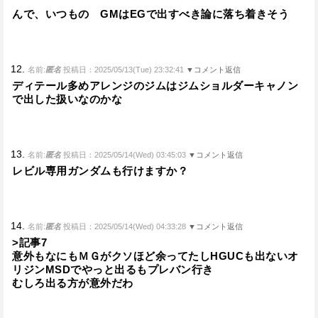
んで、いつもの GMはEGで出すべき論に落ち着きそう
12.
名前:
匿名
投稿日：2025/05/13(Tue) 23:32:41
▼コメント返信
ディテール多めアレンジのジムはジムショルダーキャノン
で出した扱いなのかな
13.
名前:
匿名
投稿日：2025/05/14(Wed) 03:45:03
▼コメント返信
レビル専用ガンダムも行けますか？
14.
名前:
匿名
投稿日：2025/05/14(Wed) 04:33:28
▼コメント返信
>記事7
意外もなにもＭＧがクソほど余ってたしHGUCも出ないオ
リジンMSDでやっと出るもプレバン行き
むしろ出る方が意外だわ