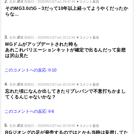
2.
名前:
匿名
投稿日：2025/05/13(Tue) 19:47:44
▼コメント返信
そのMG3.0のG－3だって10年以上経ってようやくだったか
らな…
3.
名前:
匿名
投稿日：2025/05/13(Tue) 20:11:59
▼コメント返信
MGドムがアップデートされた時も
あれこれバリエーションキットが確定で出るんだって妄想
は沢山見た
このコメントへの反応:※10
4.
名前:
匿名
投稿日：2025/05/13(Tue) 20:16:59
▼コメント返信
忘れた頃になんか出してきたりプレバンで不意打ちかまし
てくるんじゃないかな？
このコメントへの反応:※6
5.
名前:
匿名
投稿日：2025/05/13(Tue) 20:32:05
▼コメント返信
RGジオングの足が発売するのではとかも当時は妄想してた