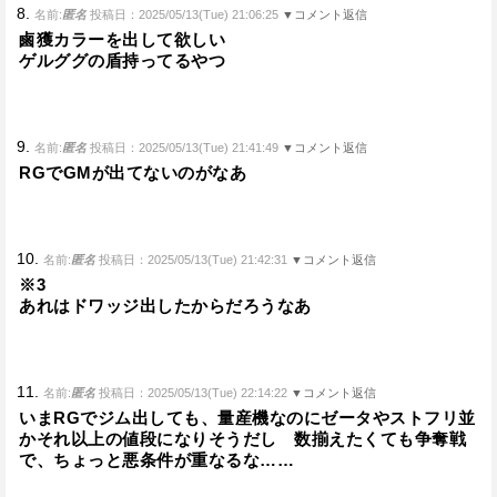
8.
名前:
匿名
投稿日：2025/05/13(Tue) 21:06:25
▼コメント返信
鹵獲カラーを出して欲しい
ゲルググの盾持ってるやつ
9.
名前:
匿名
投稿日：2025/05/13(Tue) 21:41:49
▼コメント返信
RGでGMが出てないのがなあ
10.
名前:
匿名
投稿日：2025/05/13(Tue) 21:42:31
▼コメント返信
※3
あれはドワッジ出したからだろうなあ
11.
名前:
匿名
投稿日：2025/05/13(Tue) 22:14:22
▼コメント返信
いまRGでジム出しても、量産機なのにゼータやストフリ並
かそれ以上の値段になりそうだし 数揃えたくても争奪戦
で、ちょっと悪条件が重なるな……