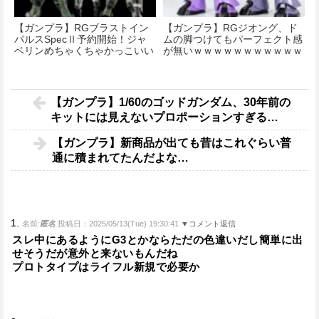
【ガンプラ】RGブラストイン
【ガンプラ】RGジオング、ド
パルスSpecⅡ予約開始！ジャ
ムの脚つけてもパーフェクト感
ベリンめちゃくちゃかっこいい
が無いｗｗｗｗｗｗｗｗｗｗｗ
な！
ｗｗｗｗｗ
【ガンプラ】1/60のゴッドガンダム、30年前の
キットには見えないプロポーションすぎる…
【ガンプラ】新商品が出ても昔はこれぐらい普
通に積まれてたんだよな…
1.
名前:
匿名
投稿日：2025/05/13(Tue) 19:30:41
▼コメント返信
スレ中にあるようにG3とかならただの色違いだし簡単に出
せそうだが意外と来ないもんだね
プロトタイプはライフル新規で必要か