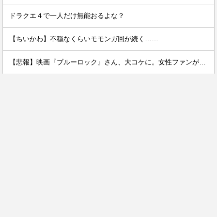
ドラクエ４で一人だけ無能おるよな？
【ちいかわ】不穏なくらいモモンガ回が続く……
【悲報】映画『ブルーロック』さん、大コケに。女性ファンが殺到するんじゃなかったの？