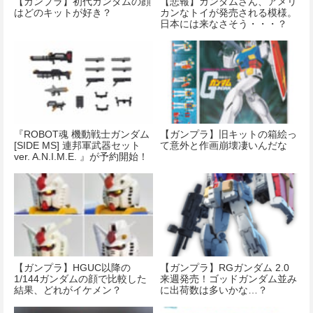
【ガンプラ】初代ガンダムの顔
【悲報】ガンダムさん、アメリ
はどのキットが好き？
カンなトイが発売される模様。
日本には来なさそう・・・？
『ROBOT魂 機動戦士ガンダム
【ガンプラ】旧キットの箱絵っ
[SIDE MS] 連邦軍武器セット
て意外と作画崩壊凄いんだな
ver. A.N.I.M.E. 』が予約開始！
【ガンプラ】HGUC以降の
【ガンプラ】RGガンダム 2.0
1/144ガンダムの顔で比較した
来週発売！ゴッドガンダム並み
結果、どれがイケメン？
に出荷数は多いかな…？