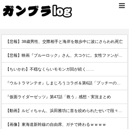
【悲報】38歳男性、交際相手と海岸を散歩中に波にさらわれ死亡
【悲報】映画『ブルーロック』さん、大コケに。女性ファンが殺到するんじゃなかったの？
【ちいかわ】不穏なくらいモモンガ回が続く……
『ウルトラマンテオ』しまじろうコラボ＆第6話「プッチーのお引っ越し」感想・実況まとめ
『仮面ライダーゼッツ』第47話「救う」感想・実況まとめ
【動画】ルビィちゃん、浜田雅功に首を絞められたせいで段々おかしな仕事が増える
【画像】東海道新幹線の自由席、ガチで終わるｗｗｗｗ