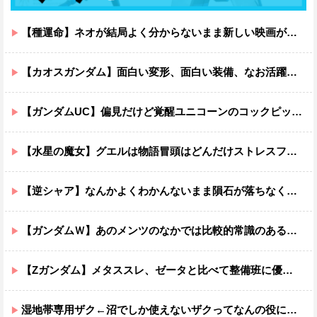
【種運命】ネオが結局よく分からないまま新しい映画が終わった後ももやもやしてる
【カオスガンダム】面白い変形、面白い装備、なお活躍…
【ガンダムUC】偏見だけど覚醒ユニコーンのコックピットってエアコンの効きが強そうでいいよね
【水星の魔女】グエルは物語冒頭はどんだけストレスフルだったんだよ…ってなる
【逆シャア】なんかよくわかんないまま隕石が落ちなくていい感じに終わった作品ｗｗｗｗｗｗ
【ガンダムＷ】あのメンツのなかでは比較的常識のあるほうなのがデュオだよね
【Zガンダム】メタススレ、ゼータと比べて整備班に優しそう
湿地帯専用ザク←沼でしか使えないザクってなんの役に立つ設定なんだ？