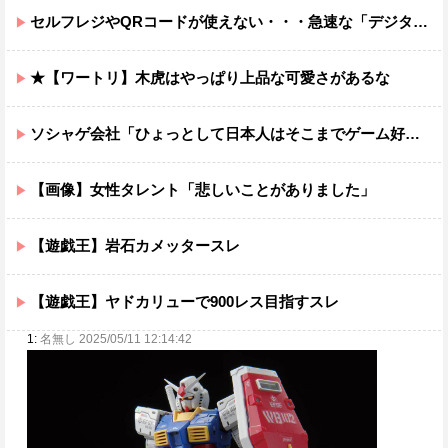
セルフレジやQRコードが使えない・・・急速な「デジタル化」に取り残される60代母、結婚をためらう娘の苦悩
★【ワートリ】木虎はやっぱり上品な可愛さがあるな
ソシャゲ会社「ひょっとして日本人はそこまでゲーム好きではないのでは…？」
【画像】女性タレント「悲しいことがありました」
【遊戯王】岩石カメッタースレ
【遊戯王】ヤドカリューで900レス目指すスレ
1:
名無し 2025/05/11 12:14:42