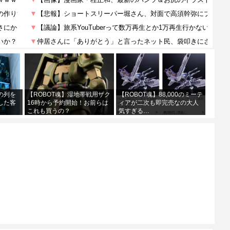
の列を
【ROBOT魂】湿地帯戦用ザク
【ROBOT魂】88,000のミーテ
した客
16時から予約開始！お前らは
ィアが二次も即完売なの大人
これも買うの？
気すぎる…