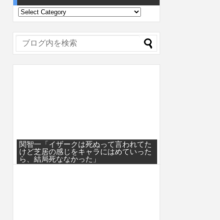
関智一「イザークは死ぬって言われてた
けど芝居の感じをキャラにはめていった
ら、結局死ななかった」