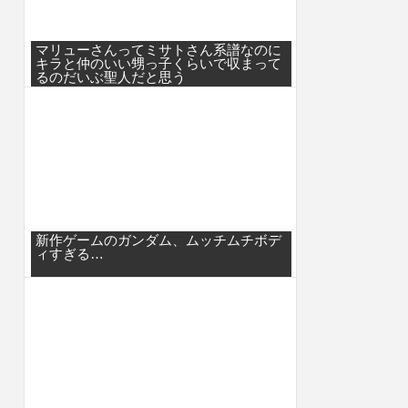
マリューさんってミサトさん系譜なのに
キラと仲のいい甥っ子くらいで収まって
るのだいぶ聖人だと思う
新作ゲームのガンダム、ムッチムチボデ
ィすぎる…