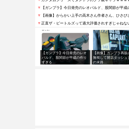
【ガンプラ】今日発売のレオ
【画像】ガンプラ再販
パルド、股関節が平成の作り
無視して開店ダッシュ
すぎる…
の末路…