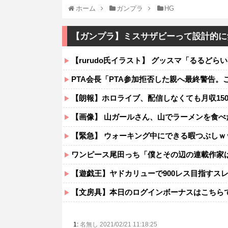
ホーム
ガンプラ
HG
【ガンプラ】ミスサザビーって設計的に
【rurudo氏イラスト】 グッスマ「るるどら
PTA会長「PTA参加拒否した親へ最終警告。
【朗報】ホロライブ、配信しなくても月収15
【画像】 山ガールさん、山でラーメンを食
【緊急】 ウォーキング中にできる暇つぶしｗ
ワンピース尾田っち「僕とその辺の連載作家
【遊戯王】ヤドカリューで900レス目指すス
【文房具】本日のログインボーナスはこちら
1:
名無し 2021/02/21 11:18:25