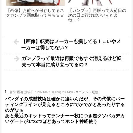
【画像】お前らが保存してるネ
【ガンプラ】再販って入荷日の
タガンプラ画像貼ってｗｗｗｗ
次の日に行けばいいんだよ
ね…？
【画像】転売はメーカーも損してる！←いやメ
ーカーは得してない？
ガンプラって最近は再販でもすぐ消えるけど転
売って本当に成り立ってるの？
1.
名前:
匿名
投稿日：2021/07/01(Thu) 20:14:05
▼コメント返信
バンダイの成型技術は確かに凄いんだが、その代償にパー
ティングラインが見えるところにでかでかとあったりする
のがなぁ
あと最近のキットってランナー一枚につき超クソバカデカ
いゲートが1つ2つほどあってホント神経使う