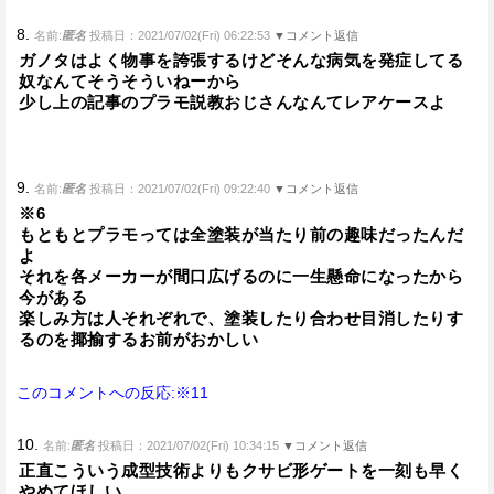
8.
名前:
匿名
投稿日：2021/07/02(Fri) 06:22:53
▼コメント返信
ガノタはよく物事を誇張するけどそんな病気を発症してる
奴なんてそうそういねーから
少し上の記事のプラモ説教おじさんなんてレアケースよ
9.
名前:
匿名
投稿日：2021/07/02(Fri) 09:22:40
▼コメント返信
※6
もともとプラモっては全塗装が当たり前の趣味だったんだ
よ
それを各メーカーが間口広げるのに一生懸命になったから
今がある
楽しみ方は人それぞれで、塗装したり合わせ目消したりす
るのを揶揄するお前がおかしい
このコメントへの反応:※11
10.
名前:
匿名
投稿日：2021/07/02(Fri) 10:34:15
▼コメント返信
正直こういう成型技術よりもクサビ形ゲートを一刻も早く
やめてほしい