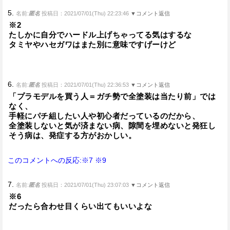
5.
名前:
匿名
投稿日：2021/07/01(Thu) 22:23:46
▼コメント返信
※2
たしかに自分でハードル上げちゃってる気はするな
タミヤやハセガワはまた別に意味ですげーけど
6.
名前:
匿名
投稿日：2021/07/01(Thu) 22:36:53
▼コメント返信
「プラモデルを買う人＝ガチ勢で全塗装は当たり前」では
なく、
手軽にパチ組したい人や初心者だっているのだから、
全塗装しないと気が済まない病、隙間を埋めないと発狂し
そう病は、発症する方がおかしい。
このコメントへの反応:※7
※9
7.
名前:
匿名
投稿日：2021/07/01(Thu) 23:07:03
▼コメント返信
※6
だったら合わせ目くらい出てもいいよな