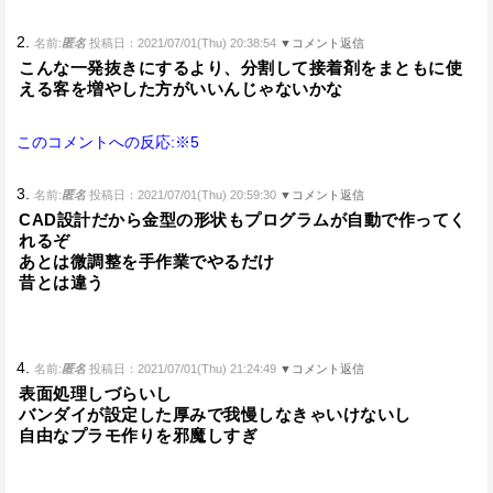
2.
名前:
匿名
投稿日：2021/07/01(Thu) 20:38:54
▼コメント返信
こんな一発抜きにするより、分割して接着剤をまともに使
える客を増やした方がいいんじゃないかな
このコメントへの反応:※5
3.
名前:
匿名
投稿日：2021/07/01(Thu) 20:59:30
▼コメント返信
CAD設計だから金型の形状もプログラムが自動で作ってく
れるぞ
あとは微調整を手作業でやるだけ
昔とは違う
4.
名前:
匿名
投稿日：2021/07/01(Thu) 21:24:49
▼コメント返信
表面処理しづらいし
バンダイが設定した厚みで我慢しなきゃいけないし
自由なプラモ作りを邪魔しすぎ