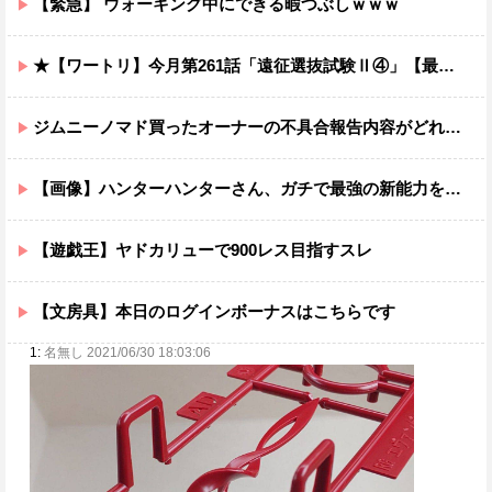
【緊急】 ウォーキング中にできる暇つぶしｗｗｗ
★【ワートリ】今月第261話「遠征選抜試験Ⅱ④」【最新話コメント用】
ジムニーノマド買ったオーナーの不具合報告内容がどれも独特すぎる模様…
【画像】ハンターハンターさん、ガチで最強の新能力を登場させてしまうｗｗｗｗｗｗｗ
【遊戯王】ヤドカリューで900レス目指すスレ
【文房具】本日のログインボーナスはこちらです
1:
名無し 2021/06/30 18:03:06