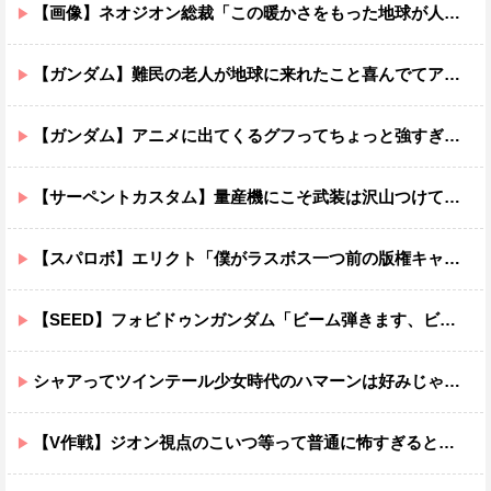
【画像】ネオジオン総裁「この暖かさをもった地球が人間さえ破壊するんだ（汗だく）」
【ガンダム】難民の老人が地球に来れたこと喜んでてアレ？連邦もやってることヤバくない？ってなる
【ガンダム】アニメに出てくるグフってちょっと強すぎじゃない？
【サーペントカスタム】量産機にこそ武装は沢山つけてほしいよね
【スパロボ】エリクト「僕がラスボス一つ前の版権キャラ最後の敵ってちょっと荷が重すぎない？」
【SEED】フォビドゥンガンダム「ビーム弾きます、ビーム曲げられます、空飛びます」←二世代目でこれ出来るのおかしいだろ
シャアってツインテール少女時代のハマーンは好みじゃなかったの？
【V作戦】ジオン視点のこいつ等って普通に怖すぎると思う…