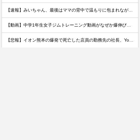
【速報】みいちゃん、最後はママの背中で温もりに包まれながら逝く…
【動画】中学1年生女子ジムトレーニング動画がなぜか爆伸びしてしまうｗｗｗｗ
【悲報】イオン熊本の爆発で死亡した店員の勤務先の社長、YouTuberヒカルだった。何で避難させてないんだよ……