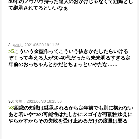
40年のノウハウ持った達人のおかげ
じゃなくて組織とし
て継承されてるといいなぁ
8:
名無し 2021/06/30 18:11:26
>5
こういう金型作ってこういう抜きかたしたらいける
ぞ！
って考える人が30-40代だったら未来明るすぎる
定
年前のおっちゃんとかだとちょっといやだな……
30:
名無し 2021/06/30 18:25:56
>8
組織の知識は継承されるから定年前でも別に構わない
あと若いやつの可能性はたしかにスゴイが
可能性ゆえに
やらかすから
その失敗を受け止めるだけの度量は要る