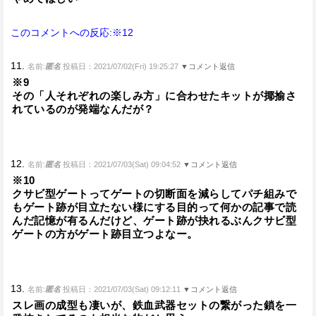
このコメントへの反応:※12
11.
名前:
匿名
投稿日：2021/07/02(Fri) 19:25:27
▼コメント返信
※9
その「人それぞれの楽しみ方」に合わせたキットが揶揄さ
れているのが発端なんだが？
12.
名前:
匿名
投稿日：2021/07/03(Sat) 09:04:52
▼コメント返信
※10
クサビ型ゲートってゲートの切断面を減らしてパチ組みで
もゲート跡が目立たない様にする目的って何かの記事で読
んだ記憶が有るんだけど、ゲート跡が抉れるぶんクサビ型
ゲートの方がゲート跡目立つよなー。
13.
名前:
匿名
投稿日：2021/07/03(Sat) 09:12:11
▼コメント返信
スレ画の成型も凄いが、鉄血武器セットの繋がった鎖を一