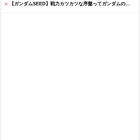
【ガンダムSEED】戦力カツカツな序盤ってガンダムの中だと割と珍しい気がする