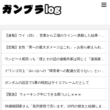
【速報】ワイ（25）、営業から工場のラインへ異動した結果・・・・・・
【悲報】女性「男への最大ダメージはこれ」←お前ら耐えられる？
ワンピース尾田っち「僕とその辺の連載作家は同じく『漫画家』と呼ばれるけど、それが不満で。」
ドワンゴ川上「みい山への『障害者への配慮が足りない』という批判は害悪。障害者に関わると損をするのは事実。」
ガンダムの設定で1番の戦犯はサイコフレームだとして
【緊急】 ウォーキング中にできる暇つぶしｗｗｗ
38歳格闘家さん「批判覚悟で言います。10代の彼女と結婚しました」→オバサン達が発狂して炎上祭り