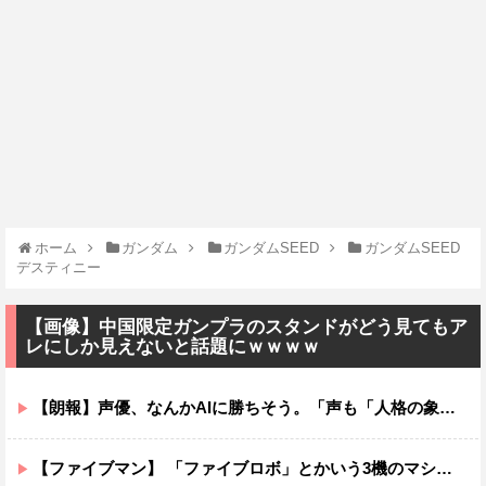
ホーム
ガンダム
ガンダムSEED
ガンダムSEED
デスティニー
【画像】中国限定ガンプラのスタンドがどう見てもア
レにしか見えないと話題にｗｗｗｗ
【朗報】声優、なんかAIに勝ちそう。「声も「人格の象徴」明記、法務省」
【ファイブマン】 「ファイブロボ」とかいう3機のマシンが合体して完成するロボ