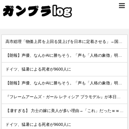
高市総理「物価上昇を上回る賃上げを日本に定着させる」→国家公務員の月給大幅増額(約3.5%⤴)へ→庶民「え、ワイらは❓」
【朗報】声優、なんかAIに勝ちそう。「声も「人格の象徴」明記、法務省」
ドイツ、猛暑による死者が9600人に
【朗報】声優、なんかAIに勝ちそう。「声も「人格の象徴」明記、法務省」
『フレームアームズ・ガール レティシア プラモデル』が本日発売です！
【凄すぎる】 力士の嫁に美人が多い理由→「これ」だったｗｗｗｗｗｗｗ
ドイツ、猛暑による死者が9600人に