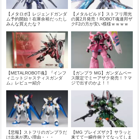
【メタロボ】レジェンドガンダ
【メタルビルド】ストフリ用光
ム予約開始！在庫余裕だったし
の翼2月発売！ROBOT魂連邦ザ
みんな買えたな？
クF2の方が安い模様ｗｗｗｗ
ｗｗｗｗｗｗｗｗ
【METALROBOT魂】『インフ
【ガンプラ MG】ガンダムベー
ィニットジャスティスガンダ
ス限定でミーアザク発売！？マ
ム』レビュー紹介
ジで出すのかよ！！
【悲報】ストフリのガンプラだ
【MG ブレイズザク】サラッと
け出来が悪い理由・・・
来てて一瞬作例？てなってしま