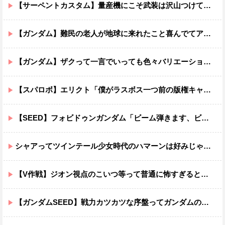
【サーペントカスタム】量産機にこそ武装は沢山つけてほしいよね
【ガンダム】難民の老人が地球に来れたこと喜んでてアレ？連邦もやってることヤバくない？ってなる
【ガンダム】ザクって一言でいっても色々バリエーションがあるよね
【スパロボ】エリクト「僕がラスボス一つ前の版権キャラ最後の敵ってちょっと荷が重すぎない？」
【SEED】フォビドゥンガンダム「ビーム弾きます、ビーム曲げられます、空飛びます」←二世代目でこれ出来るのおかしいだろ
シャアってツインテール少女時代のハマーンは好みじゃなかったの？
【V作戦】ジオン視点のこいつ等って普通に怖すぎると思う…
【ガンダムSEED】戦力カツカツな序盤ってガンダムの中だと割と珍しい気がする