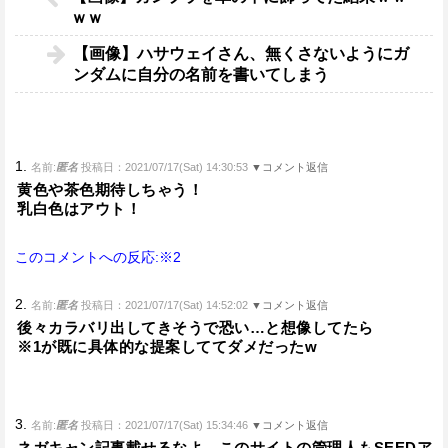
ｗｗ
【画像】ハサウェイさん、無くさないようにガ
ンダムに自分の名前を書いてしまう
1.
名前:
匿名
投稿日：2021/07/17(Sat) 14:30:53
▼コメント返信
黄色や茶色期待しちゃう！
乳白色はアウト！
このコメントへの反応:※2
2.
名前:
匿名
投稿日：2021/07/17(Sat) 14:52:02
▼コメント返信
後々カラバリ出してきそうで恐い…と想像してたら
※1が既に具体的な提案しててダメだったw
3.
名前:
匿名
投稿日：2021/07/17(Sat) 15:34:46
▼コメント返信
ネガキャン記事載せるなよ。このサイトの管理人もSEEDア