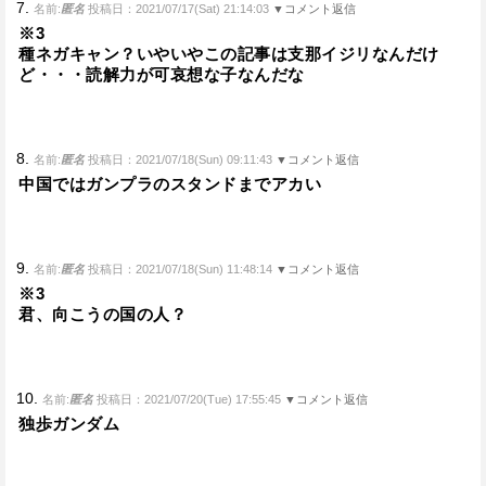
7.
名前:
匿名
投稿日：2021/07/17(Sat) 21:14:03
▼コメント返信
※3
種ネガキャン？いやいやこの記事は支那イジリなんだけ
ど・・・読解力が可哀想な子なんだな
8.
名前:
匿名
投稿日：2021/07/18(Sun) 09:11:43
▼コメント返信
中国ではガンプラのスタンドまでアカい
9.
名前:
匿名
投稿日：2021/07/18(Sun) 11:48:14
▼コメント返信
※3
君、向こうの国の人？
10.
名前:
匿名
投稿日：2021/07/20(Tue) 17:55:45
▼コメント返信
独歩ガンダム