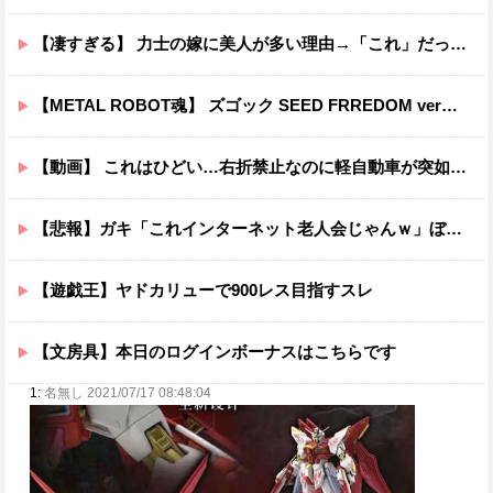
【凄すぎる】 力士の嫁に美人が多い理由→「これ」だったｗｗｗｗｗｗｗ
【METAL ROBOT魂】 ズゴック SEED FRREDOM ver明日予約開始！！キャバリアーとあわせて４万か…
【動画】 これはひどい…右折禁止なのに軽自動車が突如右折し路面電車と衝突→乗ってた三人組が車を捨て逃走ｗｗｗｗｗｗ
【悲報】ガキ「これインターネット老人会じゃんｗ」ぼく「どれどれ…」ガキ「ニコニコ！らきすた！ボカロ！」ぼく「はぁ…」
【遊戯王】ヤドカリューで900レス目指すスレ
【文房具】本日のログインボーナスはこちらです
1:
名無し 2021/07/17 08:48:04