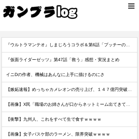
『ウルトラマンテオ』しまじろうコラボ＆第6話「プッチーのお引っ越し」感想・実況まとめ
『仮面ライダーゼッツ』第47話「救う」感想・実況まとめ
イニDの作者、機械はあんなに上手に描けるのにさ
【嫉妬速報】めっちゃカメレオンの売り上げ、１４７億円突破www
【画像】X民「職場のお姉さんが口からネットミーム出てきて好感持てる」←10万いいねwwxwxwwwww
【衝撃】九州人、これをすべて生で食すｗｗｗｗ
【画像】女子バスケ部のラーメン、限界突破ｗｗｗｗ