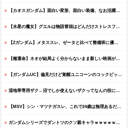
【カオスガンダム】面白い変形、面白い装備、なお活躍…
【水星の魔女】グエルは物語冒頭はどんだけストレスフルだったんだよ…ってなる
【Zガンダム】メタススレ、ゼータと比べて整備班に優しそう
【種運命】ネオが結局よく分からないまま新しい映画が終わった後ももやもやしてる
【ガンダムUC】偏見だけど覚醒ユニコーンのコックピットってエアコンの効きが強そうでいいよね
湿地帯専用ザク←沼でしか使えないザクってなんの役に立つ設定なんだ？
【MSV】シン・マツナガスレ、これで24歳は無理あるだろ…
ガンダムシリーズでダントツのクソ親キャラｗｗｗｗｗｗｗｗｗｗｗｗ