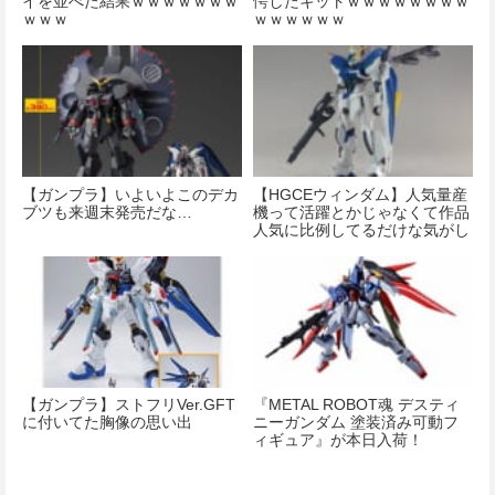
イを並べた結果ｗｗｗｗｗｗｗ
愕したキットｗｗｗｗｗｗｗｗ
ｗｗｗ
ｗｗｗｗｗｗ
【ガンプラ】いよいよこのデカ
【HGCEウィンダム】人気量産
ブツも来週末発売だな…
機って活躍とかじゃなくて作品
人気に比例してるだけな気がし
てきた
【ガンプラ】ストフリVer.GFT
『METAL ROBOT魂 デスティ
に付いてた胸像の思い出
ニーガンダム 塗装済み可動フ
ィギュア』が本日入荷！