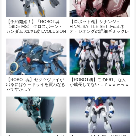
【予約開始！】『ROBOT魂
【ロボット魂】シナンジュ
〈SIDE MS〉 クロスボーン・
FINAL BATTLE SET :Feat.ネ
ガンダム X1/X1改 EVOLUSION
オ・ジオングの詳細ギミックレ
SPEC 『機動戦士クロスボー
ビュー!!
ン・ガンダム』』
【ROBOT魂】ゼクツヴァイが
【ROBOT魂】このF91、なん
出るにはゲードライを買わなき
か成長してない…？ｗｗｗｗｗ
ゃですか…？