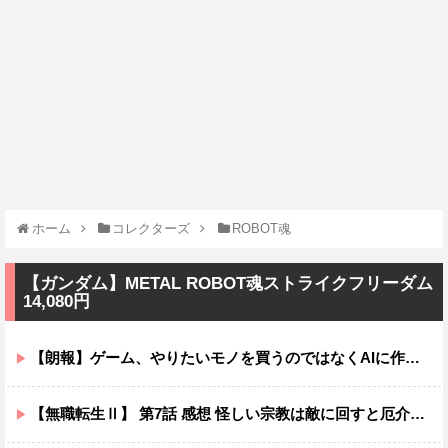
ホーム
コレクターズ
ROBOT魂
【ガンダム】METAL ROBOT魂ストライクフリーダム
14,080円
【朗報】ゲーム、やりたいモノを買うのではなくAIに作らせる時代が到来ｗｗｗｗ
【無職転生Ⅱ】 第7話 感想 怪しい宗教は敵に回すと厄介ニャ【異世界行ったら本気だす】