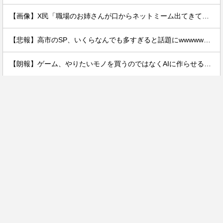
【画像】X民「職場のお姉さんが口からネットミーム出てきて好感持てる」←10万いいねwwxwxwwwww
【悲報】高市のSP、いくらなんでも多すぎると話題にwwwwwwwwwwwwwwww
【朗報】ゲーム、やりたいモノを買うのではなくAIに作らせる時代が到来ｗｗｗｗ