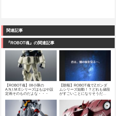
関連記事
『ROBOT魂』の関連記事
【ROBOT魂】08小隊の
【朗報】ROBOT魂でΖガンダ
A.N.I.M.Eシリーズはもはや設
ムシリーズ始動！？どれも値段
定画そのものだよな・・・
がすごいことになりそうだ…