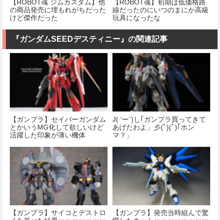
【ROBOT魂 ジムカスタム】他
【ROBOT魂】初期は低価格路
の商品発売に埋もれがちだった
線だったのにいつのまにか高級
けど傑作だった
玩具になったな
『ガンダムSEEDデスティニー』の関連記事
【ガンプラ】セイバーガンダム
J( ‘ー`)し｢ガンプラ買ってきて
とかいうMG化して欲しいけど
あげたわよ」彡(ﾟ)(ﾟ)｢ホン
活躍した印象が薄い機体
マ？」
【ガンプラ】サイコとデストロ
【ガンプラ】発売当時組んで驚