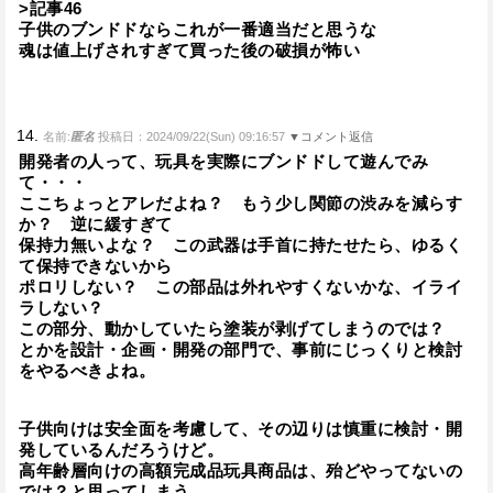
>記事46
子供のブンドドならこれが一番適当だと思うな
魂は値上げされすぎて買った後の破損が怖い
14.
名前:
匿名
投稿日：2024/09/22(Sun) 09:16:57
▼コメント返信
開発者の人って、玩具を実際にブンドドして遊んでみ
て・・・
ここちょっとアレだよね？ もう少し関節の渋みを減らす
か？ 逆に緩すぎて
保持力無いよな？ この武器は手首に持たせたら、ゆるく
て保持できないから
ポロリしない？ この部品は外れやすくないかな、イライ
ラしない？
この部分、動かしていたら塗装が剥げてしまうのでは？
とかを設計・企画・開発の部門で、事前にじっくりと検討
をやるべきよね。
子供向けは安全面を考慮して、その辺りは慎重に検討・開
発しているんだろうけど。
高年齢層向けの高額完成品玩具商品は、殆どやってないの
では？と思ってしまう。