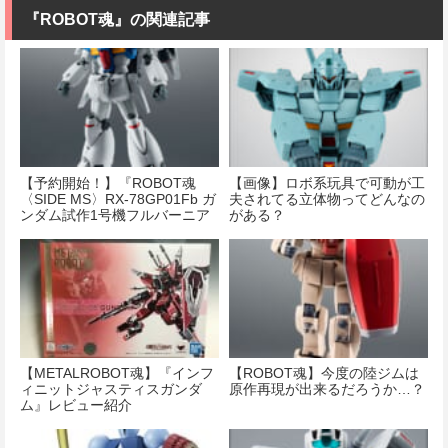
『ROBOT魂』の関連記事
【予約開始！】『ROBOT魂
【画像】ロボ系玩具で可動が工
〈SIDE MS〉RX-78GP01Fb ガ
夫されてる立体物ってどんなの
ンダム試作1号機フルバーニア
がある？
ン ver. A.N.I.M.E.』
【METALROBOT魂】『インフ
【ROBOT魂】今度の陸ジムは
ィニットジャスティスガンダ
原作再現が出来るだろうか…？
ム』レビュー紹介