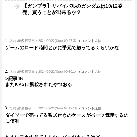
【ガンプラ】リバイバルのガンダムは10/12発
売、買うことが出来るか？
1.
名前:
匿名
投稿日：2024/09/22(Sun) 00:47:32
▼コメント返信
ゲームのロード時間とかに手元で触ってるくらいかな
2.
名前:
匿名
投稿日：2024/09/22(Sun) 00:50:14
▼コメント返信
>記事16
またKPSに親殺されたやつおる
3.
名前:
匿名
投稿日：2024/09/22(Sun) 01:12:10
▼コメント返信
ダイソーで売ってる敷居付きのケースがパーツ管理するの
に便利