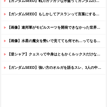
【ガンダムSEED】戦力カツカツな序盤ってガンダムの中だと割と珍しい気がする
【ガンダムSEED】もしかしてアスランって言葉にするのが下手なだけでめっちゃいい人なのでは？
【画像】連邦軍がモビルスーツを開発できなかった世界線のガンダムｗｗｗｗｗｗｗ
【画像】水星の魔女を勢いで見てても何それ…ってなる部分ｗｗｗｗｗｗｗｗ
【逆シャア】クェスって中身はともかくルックスだけなら最高だな
【ガンダムSEED】強い方のオルガを語るスレ、3人の中でも強化は一番されてない方