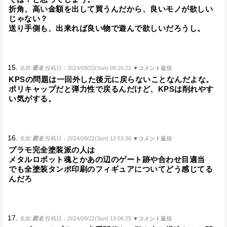
折角、高い金額を出して買うんだから、良いモノが欲しい
じゃない？
送り手側も、出来れば良い物で遊んで欲しいだろうし。
15.
名前:
匿名
投稿日：2024/09/22(Sun) 09:26:21
▼コメント返信
KPSの問題は一回外した後元に戻らないことなんだよな。
ポリキャップだと弾力性で戻るんだけど、KPSは削れやす
い気がする。
16.
名前:
匿名
投稿日：2024/09/22(Sun) 12:53:36
▼コメント返信
プラモ完全塗装派の人は
メタルロボット魂とかあの辺のゲート跡や合わせ目適当
でも全塗装タンポ印刷のフィギュアについてどう感じてる
んだろ
17.
名前:
匿名
投稿日：2024/09/22(Sun) 13:06:25
▼コメント返信