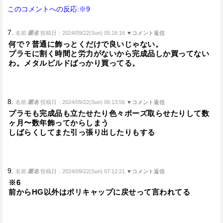
このコメントへの反応:※9
7.
名前:
匿名
投稿日：2024/09/22(Sun) 05:16:16
▼コメント返信
何で？普通に飾っとくだけで良いじゃない。
プラモに割く時間と労力がないから完成品しか買ってない
わ。メタルビルドばっかり買ってる。
8.
名前:
匿名
投稿日：2024/09/22(Sun) 06:13:56
▼コメント返信
プラモも完成品も立たせたり色々ポーズ取らせたりして数
ヶ月〜数年飾ってからしまう
しばらくしてまた引っ張り出したりもする
9.
名前:
匿名
投稿日：2024/09/22(Sun) 07:12:21
▼コメント返信
※6
前からHG以外はポリキャップに戻せって言われてる