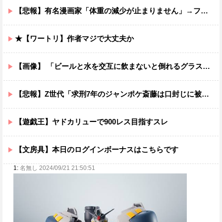
【悲報】有名漫画家「体重の減少が止まりません」→ファンから心配の声
★【ワートリ】作者マジで大丈夫か
【画像】 「ビールと水を交互に飲まないと倒れるグラス」発売
【悲報】Z世代「求刑7年のジャンポケ斎藤は口封じに被害者殺した方が量刑軽かっただろ」←1万いいね
【遊戯王】ヤドカリューで900レス目指すスレ
【文房具】本日のログインボーナスはこちらです
1:
名無し 2024/09/21 21:50:51