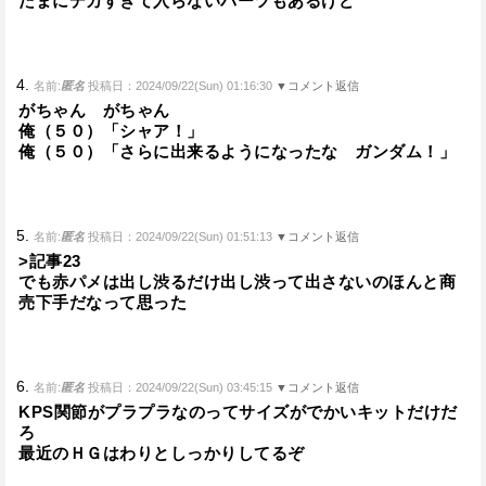
たまにデカすぎて入らないパーツもあるけど
4.
名前:
匿名
投稿日：2024/09/22(Sun) 01:16:30
▼コメント返信
がちゃん がちゃん
俺（５０）「シャア！」
俺（５０）「さらに出来るようになったな ガンダム！」
5.
名前:
匿名
投稿日：2024/09/22(Sun) 01:51:13
▼コメント返信
>記事23
でも赤パメは出し渋るだけ出し渋って出さないのほんと商
売下手だなって思った
6.
名前:
匿名
投稿日：2024/09/22(Sun) 03:45:15
▼コメント返信
KPS関節がプラプラなのってサイズがでかいキットだけだ
ろ
最近のＨＧはわりとしっかりしてるぞ