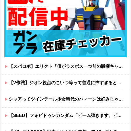
【スパロボ】エリクト「僕がラスボス一つ前の版権キャラ最後の敵ってちょっと荷が重すぎない？」
【V作戦】ジオン視点のこいつ等って普通に怖すぎると思う…
シャアってツインテール少女時代のハマーンは好みじゃなかったの？
【SEED】フォビドゥンガンダム「ビーム弾きます、ビーム曲げられます、空飛びます」←二世代目でこれ出来るのおかしいだろ