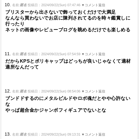
10.
名前:
匿名
投稿日：2024/09/22(Sun) 07:47:46
▼コメント返信
ブリスターから出さないで飾っておくだけで大満足
なんなら買わないでお店に陳列されてるのを時々鑑賞しに
行ったり
ネットの画像やレビューブログを眺めるだけでも楽しめる
11.
名前:
匿名
投稿日：2024/09/22(Sun) 07:54:59
▼コメント返信
だからKPSとポリキャップはどっちが良いじゃなくて適材
適所なんだって
12.
名前:
匿名
投稿日：2024/09/22(Sun) 08:54:06
▼コメント返信
ブンドドするのにメタルビルドやロボ魂だとやや心許ない
な
やっぱ超合金かジャンボフィギュアでないとな
13.
名前:
匿名
投稿日：2024/09/22(Sun) 09:13:31
▼コメント返信