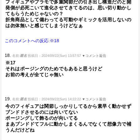
フィギュアやプラモで多重関節だの引き出し構造だのと開
発側が必死こいて進化させてきてるのは、思い切り動かし
てもらうためじゃないの？
折角商品として備わってる可動やギミックを活用しないの
は勿体無いと感じてしまうけどなぁ
このコメントへの反応:※18
18.
名前:
匿名
投稿日：2024/09/22(Sun) 13:57:57
▼コメント返信
※17
それはポージングのためでもあると思うけど
お前の考えが全てじゃ無い
19.
名前:
匿名
投稿日：2024/09/22(Sun) 14:22:22
▼コメント返信
今のフィギュアは関節しっかりしてるから素早く動かせず
ブンドドさせるのには向いてない
ポージングして飾るのが向いてる
まあブンドドてフルに動かしまくるんでなくて想像力で補
うんだけどね