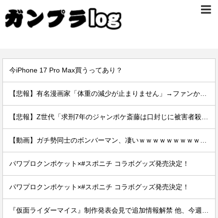
今iPhone 17 Pro Max買うってあり？
【悲報】有名漫画家「体重の減少が止まりません」→ファンから心配の声
【悲報】Z世代「求刑7年のジャンポケ斎藤は口封じに被害者殺した方が量刑軽かっただろ」←1万いいね
【動画】ガチ勢同士のボンバーマン、凄いｗｗｗｗｗｗｗｗｗｗｗｗ
パワプロクンポケット×#スポニチ コラボグッズ発売決定！
パワプロクンポケット×#スポニチ コラボグッズ発売決定！
『仮面ライダーマイス』制作発表会見で追加情報解禁 他、今週の備忘録（2026/7/31～2026/8/6）