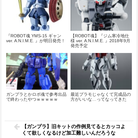
『ROBOT魂 YMS-15 ギャン
【ROBOT魂】『ジム寒冷地仕
ver. A.N.I.M.E. 』が明日発売！
様 ver. A.N.I.M.E. 』2018年9月
発売予定
ガンプラとかロボ魂で参考出品
最近プラモじゃなくて完成品の
で終わったやつｗｗｗｗｗ
方がいいな…ってなってきた
【ガンプラ】旧キットの作例見てるとカッコよ
くて欲しくなるけど加工難しいんだろうな