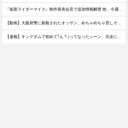
『仮面ライダーマイス』制作発表会見で追加情報解禁 他、今週の備忘録（2026/7/31～2026/8/6）
【動画】大阪府警に射殺されたオッサン、めちゃめちゃ苦しそうに死ぬ
【速報】キングダムで初めて｢ん？｣ってなったシーン、完全に一致してしまうｗｗｗｗｗｗｗｗｗｗｗｗｗ