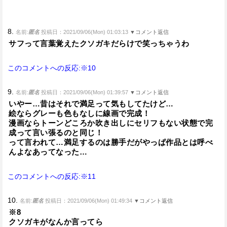
8.
名前:
匿名
投稿日：2021/09/06(Mon) 01:03:13
▼コメント返信
サフって言葉覚えたクソガキだらけで笑っちゃうわ
このコメントへの反応:※10
9.
名前:
匿名
投稿日：2021/09/06(Mon) 01:39:57
▼コメント返信
いやー…昔はそれで満足って気もしてたけど…
絵ならグレーも色もなしに線画で完成！
漫画ならトーンどころか吹き出しにセリフもない状態で完
成って言い張るのと同じ！
って言われて…満足するのは勝手だがやっぱ作品とは呼べ
んよなあってなった…
このコメントへの反応:※11
10.
名前:
匿名
投稿日：2021/09/06(Mon) 01:49:34
▼コメント返信
※8
クソガキがなんか言ってら