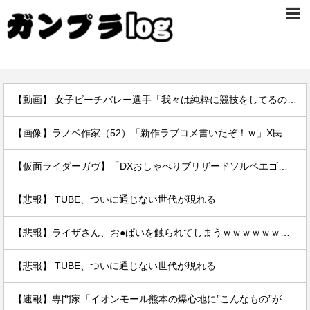
【動画】 女子ビーチバレー選手「我々は純粋に競技をしてるので性的な目で見ないでください！！」
【画像】ラノベ作家（52）「新作ラブコメ書いたぞ！ｗ」X民「いい歳こいてラブコメ（笑）恥ずかしくないの？」←やめたれｗと話題に
【仮面ライダーガヴ】「DXおしゃべりブリザードソルベエゴチゾウ」【16時予約開始】
【悲報】 TUBE、ついに通じない世代が現れる
【悲報】ライザさん、お●ぱいを触られてしまうｗｗｗｗｗｗｗｗ
【悲報】 TUBE、ついに通じない世代が現れる
【速報】専門家「イオンモール熊本の爆心地に”こんなもの”があったんだけど…」