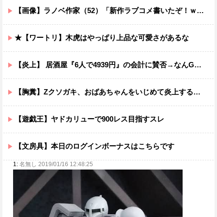
【画像】ラノベ作家（52）「新作ラブコメ書いたぞ！ｗ」X民「いい歳こいてラブコメ（笑）恥ずかしくないの？」←やめたれｗと話題に
★【ワートリ】木虎はやっぱり上品な可愛さがあるな
【炎上】 居酒屋『6人で4939円』の会計に賛否→なんG民の投票結果が笑えるｗｗｗ
【胸糞】Zクソガキ、おばあちゃんをいじめて炎上するｗｗｗｗ
【遊戯王】ヤドカリューで900レス目指すスレ
【文房具】本日のログインボーナスはこちらです
1:
名無し 2019/01/16 12:48:25