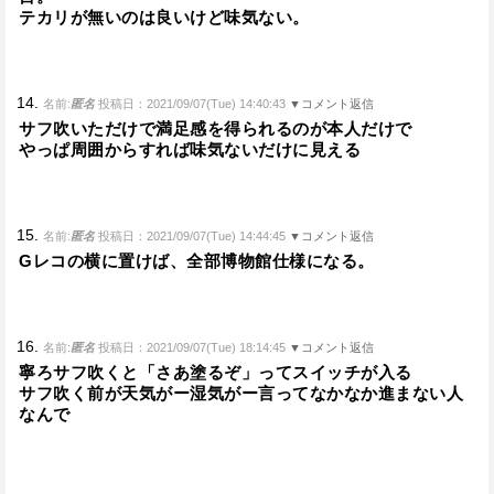
テカリが無いのは良いけど味気ない。
14.
名前:
匿名
投稿日：2021/09/07(Tue) 14:40:43
▼コメント返信
サフ吹いただけで満足感を得られるのが本人だけで
やっぱ周囲からすれば味気ないだけに見える
15.
名前:
匿名
投稿日：2021/09/07(Tue) 14:44:45
▼コメント返信
Gレコの横に置けば、全部博物館仕様になる。
16.
名前:
匿名
投稿日：2021/09/07(Tue) 18:14:45
▼コメント返信
寧ろサフ吹くと「さあ塗るぞ」ってスイッチが入る
サフ吹く前が天気がー湿気がー言ってなかなか進まない人
なんで