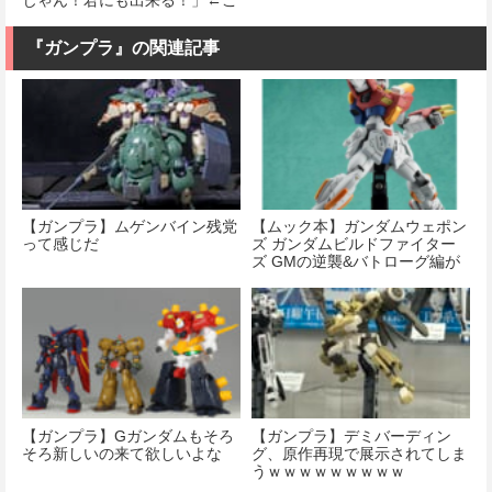
れ・・・
『ガンプラ』の関連記事
【ガンプラ】ムゲンバイン残党
【ムック本】ガンダムウェポン
って感じだ
ズ ガンダムビルドファイター
ズ GMの逆襲&バトローグ編が
予約開始！
【ガンプラ】Gガンダムもそろ
【ガンプラ】デミバーディン
そろ新しいの来て欲しいよな
グ、原作再現で展示されてしま
うｗｗｗｗｗｗｗｗｗ