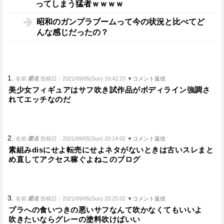
ってしまう猛者ｗｗｗｗ
昭和のガンプラブームって今の状況と比べてど
んな感じだったの？
1.
名前:
匿名
投稿日：2021/09/05(Sun) 19:42:23
▼コメント返信
美少女フィギュアはサフ吹き試作品がボディライン強調さ
れてエッチなのだ
2.
名前:
匿名
投稿日：2021/09/05(Sun) 20:14:02
▼コメント返信
素組みdisにせよ転売にせよネタがないときは古いスレまと
め直してアクセス稼ぐよねこのブログ
3.
名前:
匿名
投稿日：2021/09/05(Sun) 20:25:02
▼コメント返信
プラへの食いつきの悪いサフなんて吹かなくてもいいよ
吹きたいならグレーの塗料吹けばいい