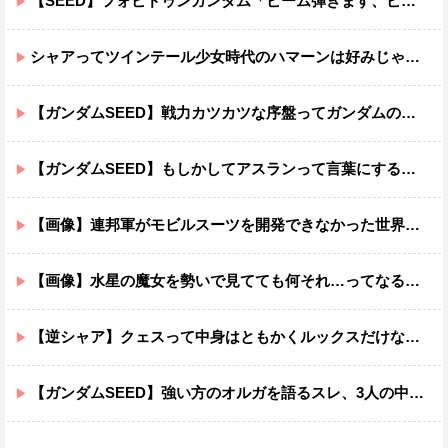
【SEED】フォビドゥンガンダム「ビーム弾きます、ビーム曲げられます、空飛びます」←二世代目でこれ出来るのおかしいだろ
シャアってツインテール少女時代のハマーンは好みじゃなかったの？
【ガンダムSEED】戦力カツカツな序盤ってガンダムの中だと割と珍しい気がする
【ガンダムSEED】もしかしてアスランって言葉にするのが下手なだけでめっちゃいい人なのでは？
【画像】連邦軍がモビルスーツを開発できなかった世界線のガンダムｗｗｗｗｗｗｗ
【画像】水星の魔女を勢いで見てても何それ…ってなる部分ｗｗｗｗｗｗｗｗ
【逆シャア】クェスって中身はともかくルックスだけなら最高だな
【ガンダムSEED】強い方のオルガを語るスレ、3人の中でも強化は一番されてない方