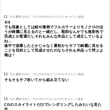
11.
名前:
匿名
投稿日：2021/09/06(Mon) 02:20:10
▼コメント返信
※9
でも現象としては絵や漫画でフルカラーよりモノクロのほ
うが綺麗に見えるのと一緒だし、彫刻なんかでも無彩色で
完成とか普通だしそれもみんな作品として成立しているよ
ね…
途中で放棄したとかじゃなく最初からサフで綺麗に見せる
ことを目的として完成させたのならそれも作品って呼ぶよ
俺は！
12.
名前:
匿名
投稿日：2021/09/06(Mon) 12:58:52
▼コメント返信
そもそもサフ吹いてから組み立てない
13.
名前:
匿名
投稿日：2021/09/07(Tue) 10:29:08
▼コメント返信
CGのスカイライトだけでレンダリングしたみたいな見た
目。