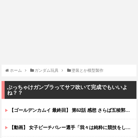
ホーム
ガンダム玩具
塗装とか模型製作
ぶっちゃけガンプラってサフ吹いて完成でもいいよ
ね？？
【ゴールデンカムイ 最終回】 第62話 感想 さらば五稜郭！戦いの舞台は暴走列車へ【最終章（5期）】
【動画】 女子ビーチバレー選手「我々は純粋に競技をしてるので性的な目で見ないでください！！」