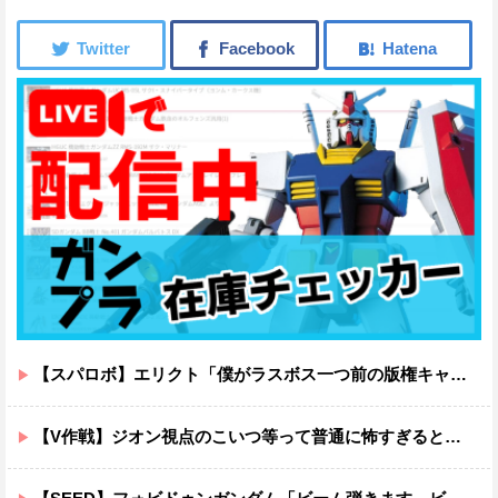
【スパロボ】エリクト「僕がラスボス一つ前の版権キャラ最後の敵ってちょっと荷が重すぎない？」
【V作戦】ジオン視点のこいつ等って普通に怖すぎると思う…