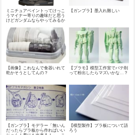
ミニチュアペイントってけっこ
【ガンプラ】墨入れ難しい
うマイナー寄りの趣味だと思う
けどガンダムならやってみるか
って人けっこう多いのかな？
【画像】これなんで食器いれて
【プラモ】模型工作室でパテ削
乾かそうとしてんの？
って粉出したらマズいかな…？
【ガンプラ】モデラー「無いん
【模型製作】プラ板について語
だったらプラ板から作ればいい
ろう
じゃん！君にも出来る！」←こ