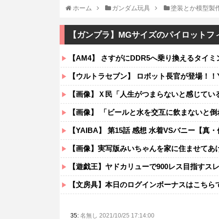
ホーム
ガンダム玩具
塗装とか模型製
【ガンプラ】MGサイズのパイロットフ
【AM4】 さすがにDDR5へ乗り換えるタイ
【ウルトラセブン】 ロボット長官が登場！！Y
【画像】Ｘ民「人生がつまらないと感じている
【画像】 「ビールと水を交互に飲まないと倒
【YAIBA】 第15話 感想 水着VSバニー【真・侍
【画像】実写版みいちゃんを家に住ませてあげ
【遊戯王】ヤドカリューで900レス目指すス
【文房具】本日のログインボーナスはこちら
35:
名無し 2021/10/25 17:14:00