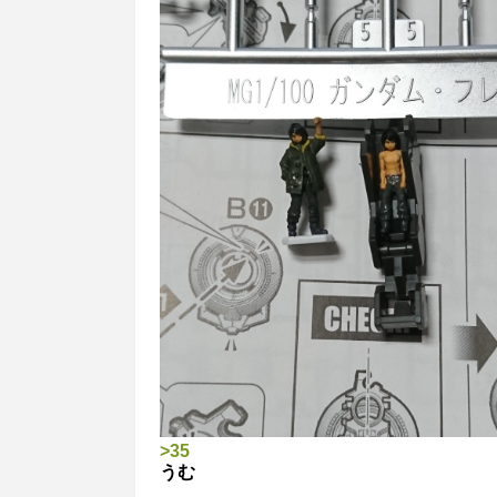
>35
うむ