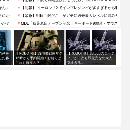
の列を
【ROBOT魂】湿地帯戦用ザク
【ROBOT魂】88,000のミーテ
した客
16時から予約開始！お前らは
ィアが二次も即完売なの大人
これも買うの？
気すぎる…