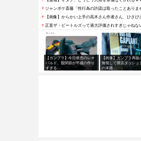
【ガンプラ】今日発売のレオ
【画像】ガンプラ再販
パルド、股関節が平成の作り
無視して開店ダッシュ
すぎる…
の末路…