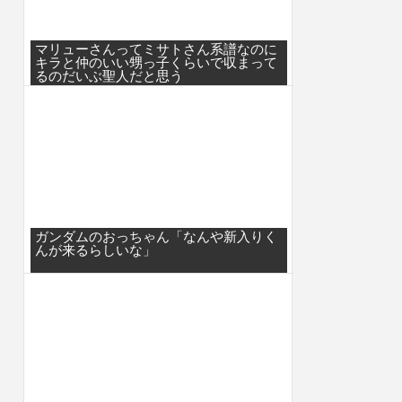
マリューさんってミサトさん系譜なのに
キラと仲のいい甥っ子くらいで収まって
るのだいぶ聖人だと思う
ガンダムのおっちゃん「なんや新入りく
んが来るらしいな」