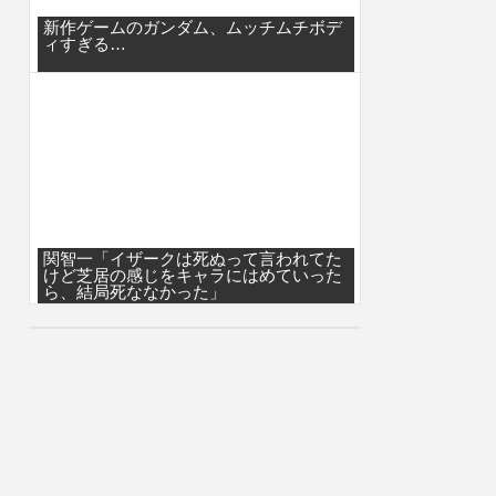
新作ゲームのガンダム、ムッチムチボデ
ィすぎる…
関智一「イザークは死ぬって言われてた
けど芝居の感じをキャラにはめていった
ら、結局死ななかった」