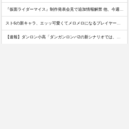
『仮面ライダーマイス』制作発表会見で追加情報解禁 他、今週の備忘録（2026/7/31～2026/8/6）
スト6の新キャラ、エッッ可愛くてメロメロになるプレイヤーが続出ｗｗ
【速報】ダンロン小高「ダンガンロンパ2の新シナリオでは、人気キャラも殺していきますw」