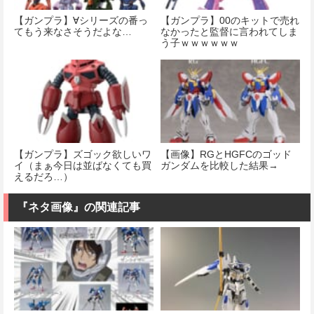
【ガンプラ】∀シリーズの番っ
【ガンプラ】00のキットで売れ
てもう来なさそうだよな…
なかったと監督に言われてしま
う子ｗｗｗｗｗｗ
【ガンプラ】ズゴック欲しいワ
【画像】RGとHGFCのゴッド
イ（まぁ今日は並ばなくても買
ガンダムを比較した結果→
えるだろ…）
『ネタ画像』の関連記事