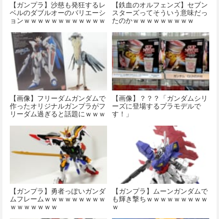
【ガンプラ】沙慈も発狂するレ
【鉄血のオルフェンズ】セブン
ベルのダブルオーのバリエーシ
スターズってそういう意味だっ
ョンｗｗｗｗｗｗｗｗｗｗｗｗ
たのかｗｗｗｗｗｗｗｗｗ
ｗｗｗｗ
【画像】フリーダムガンダムで
【画像】？？？「ガンダムシリ
作ったオリジナルガンプラがフ
ーズに登場するプラモデルで
リーダム過ぎると話題にｗｗｗ
す！」
ｗｗｗ
【ガンプラ】勇者っぽいガンダ
【ガンプラ】ムーンガンダムで
ムフレームｗｗｗｗｗｗｗｗｗ
も輝き撃ちｗｗｗｗｗｗｗｗｗ
ｗｗｗｗｗｗｗ
ｗ