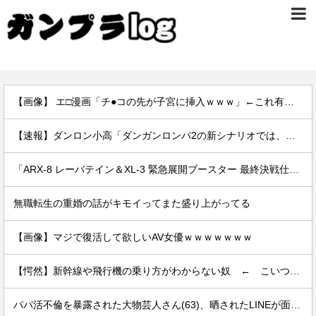
【画像】 エ□漫画「チ●コの先が子宮に挿入ｗｗｗ」←これ有り得るの？ｗｗ
【速報】ダンロン小高「ダンガンロンパ2の新シナリオでは、人気キャラも殺していきますw」
「ARX-8 レーバテイン＆XL-3 緊急展開ブースター 最終決戦仕様」アルお前カッコいいな
無職転生の重婚の話がキモイってまた盛り上がってる
【画像】マジで復活して欲しいAV女優ｗｗｗｗｗｗｗ
【愕然】新幹線や飛行機の乗り方がわからない奴 ← こいつｗｗｗｗｗｗｗｗｗｗ
パパ活不倫を暴露された大物芸人さん(63)、晒されたLINEが面白すぎるｗｗｗｗｗｗｗｗｗ(画像ｱﾘ)