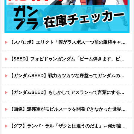
【スパロボ】エリクト「僕がラスボス一つ前の版権キャラ最後の敵ってちょっと荷が重すぎない？」
【SEED】フォビドゥンガンダム「ビーム弾きます、ビーム曲げられます、空飛びます」←二世代目でこれ出来るのおかしいだろ
【ガンダムSEED】戦力カツカツな序盤ってガンダムの中だと割と珍しい気がする
【ガンダムSEED】もしかしてアスランって言葉にするのが下手なだけでめっちゃいい人なのでは？
【画像】連邦軍がモビルスーツを開発できなかった世界線のガンダムｗｗｗｗｗｗｗ
【グフ】ランバ・ラル「ザクとは違うのだよ」←何が違うの？