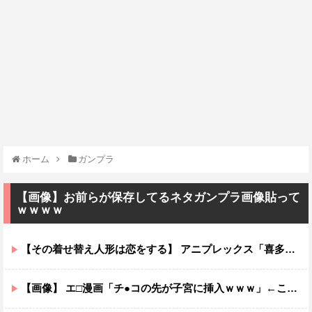
ホーム
ガンプラ
【画像】お前らが保存してるネタガンプラ画像貼って
ｗｗｗｗ
【その着せ替え人形は恋をする】 アニプレックス「喜多川海夢 レースクイーンVer.」フィギュア【再販予約開始】
【画像】 エ□漫画「チ●コの先が子宮に挿入ｗｗｗ」←これ有り得るの？ｗｗ