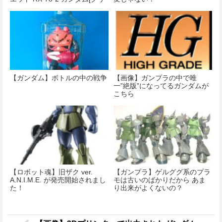
アカラー]」が発売決定！
【ガンダム】ボトルの中の戦争
【画像】ガンプラの中で唯
一”絶版”になってるガンダムが
こちら
【ロボット魂】旧ザク ver.
【ガンプラ】ゲルググ系のプラ
A.N.I.M.E. が発売開始されまし
モは古いのばかりだから あま
た！
り出来がよくないの？