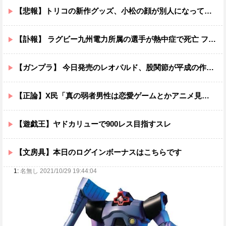
【悲報】トリコの新作グッズ、小松の顔が別人になってしまうｗｗｗｗ
【訃報】 ラグビー九州電力所属の選手が熱中症で死亡 フィジー出身の26歳
【ガンプラ】 今日発売のレオパルド、股関節が平成の作りすぎる…
【正論】X民「真の弱者男性は恋愛ゲームとかアニメ見てない。本当の闇を見せるね」←170000バズwwwwwww
【遊戯王】ヤドカリューで900レス目指すスレ
【文房具】本日のログインボーナスはこちらです
1:
名無し 2021/10/29 19:44:04