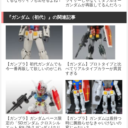
てるならゲイツも出せるよね！
ライザーじゃなくてダブルオー
ガンダムが再販してるんだろっ
て思ったけど…もしかして
『ガンダム（初代）』の関連記事
【ガンプラ】初代ガンダムでも
【ガンダム】プロトタイプと比
今一番再販して欲しいのがこれ
べてリアルタイプカラーが異質
すぎる
【ガンプラ】ガンダムベース限
【ガンプラ】ガンダムは盾持つ
定の「SDガンダム クロスシル
時に腕捻らせなきゃいけないの
エット RX-78-2 ガンダム[クリ
変じゃない？