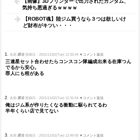
【画像】3Dプリンターで出力されたガンダム、
気持ち悪過ぎるｗｗｗｗ
【ROBOT魂】陸ジム買うなら３つは欲しいけ
ど財布がキツい・・・
1.
名前:
匿名
投稿日：2021/11/02(Tue) 12:30:44
▼コメント返信
三連星セット合わせたらコンスコン隊編成出来る在庫つん
でるから安心。
罪人にも程がある
2.
名前:
匿名
投稿日：2021/11/02(Tue) 12:31:54
▼コメント返信
俺はジム系が作りたくなる衝動に駆られてるわ
半年くらい店で見てない
3.
名前:
匿名
投稿日：2021/11/02(Tue) 12:49:05
▼コメント返信