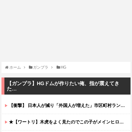
ホーム
ガンプラ
HG
【ガンプラ】HGドムが作りたい俺、指が震えてき
た…
【衝撃】 日本人が減り「外国人が増えた」市区町村ランキング…TOP5がこちらｗｗｗｗｗｗ
★【ワートリ】木虎をよく見たのでこの子がメインヒロインだと思ってたら、はじめて読んだとき違って驚いた