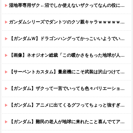
湿地帯専用ザク←沼でしか使えないザクってなんの役に立つ設定なんだ？
ガンダムシリーズでダントツのクソ親キャラｗｗｗｗｗｗｗｗｗｗｗｗ
【ガンダムＷ】ドラゴンハングってかっこいいようでいて実は全然かっこよくないのでは？
【画像】ネオジオン総裁「この暖かさをもった地球が人間さえ破壊するんだ（汗だく）」
【サーペントカスタム】量産機にこそ武装は沢山つけてほしいよね
【ガンダム】ザクって一言でいっても色々バリエーションがあるよね
【ガンダム】アニメに出てくるグフってちょっと強すぎじゃない？
【ガンダム】難民の老人が地球に来れたこと喜んでてアレ？連邦もやってることヤバくない？ってなる