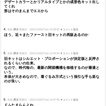
デザートカラーとかリアルタイプとかの成形色キット出し
てくれ
形はそのまんまでエエから
4.
名前:
匿名
投稿日：2021/11/02(Tue) 13:29:55
▼コメント返信
ほう、近々またファースト旧キットの再販あるのか
5.
名前:
匿名
投稿日：2021/11/02(Tue) 13:43:34
▼コメント返信
旧キットはシルエット・プロポーションが決定版と反押さ
れるくらいの出来。
なので、時代毎の、最新の関節機構を移植するのが最適と
いう。
本体が大きめなので、着ぐるみ方式という強引な手も楽な
のが良い。
6.
名前:
匿名
投稿日：2021/11/02(Tue) 14:47:45
▼コメント返信
ドムたまらんよね