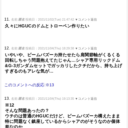
11.
名前:
匿名
投稿日：2021/11/02(Tue) 21:47:42
▼コメント返信
久々にHGUCのドムとトローペン作りたい
12.
名前:
匿名
投稿日：2021/11/04(Thu) 18:29:38
▼コメント返信
いやいや、ビームバズーカ持たせたら肩関節軸がくるくる
回転しちゃう問題抱えてたじゃん…シャア専用リックドム
&G-3ガンダムセットでガッカリしたクチだから、持ち上げ
すぎるのもアレな気が…
このコメントへの反応:※13
13.
名前:
匿名
投稿日：2021/11/04(Thu) 19:13:35
▼コメント返信
※12
そんな問題あったの？
ウチのは普通のHGUCだけど、ビームバズーカ構えたまま
特に問題なく鎮座しているからシャアのがそうなのか個体
差なのか