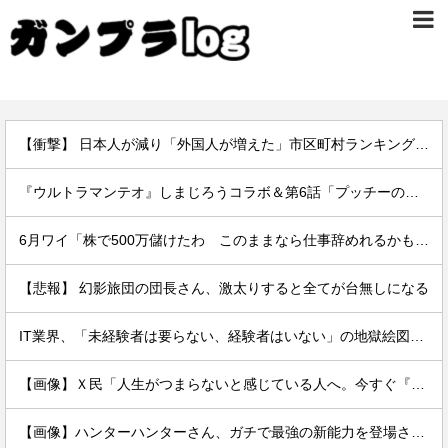
【衝撃】 日本人が減り「外国人が増えた」市区町村ランキング…TOP5がこちらｗｗｗｗｗｗ
『ウルトラマンテオ』しまじろうコラボ＆第6話「プッチーのお引っ越し」感想・実況まとめ
6月ワイ「株で500万儲けたわ このままなら仕事辞めれるかも」→２ヶ月後...
【悲報】 幻影旅団の団長さん、激太りすると全てが台無しになる
IT業界、「未経験者は要らない、経験者はいない」の地獄絵図にwww
【画像】Ｘ民「人生がつまらないと感じている人へ。今すぐ『これ』をやってください。」6.9万いいね
【画像】ハンターハンターさん、ガチで最強の新能力を登場させてしまうｗｗｗｗｗｗｗ