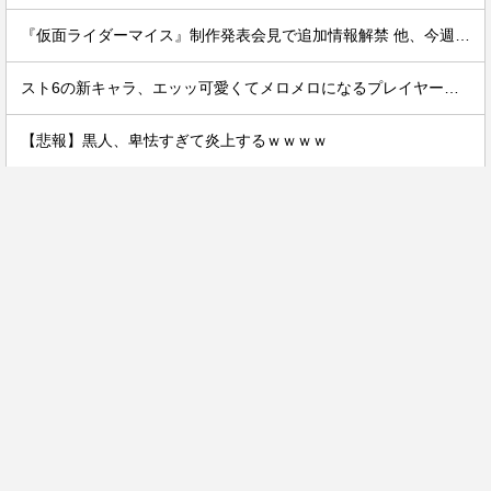
『仮面ライダーマイス』制作発表会見で追加情報解禁 他、今週の備忘録（2026/7/31～2026/8/6）
スト6の新キャラ、エッッ可愛くてメロメロになるプレイヤーが続出ｗｗ
【悲報】黒人、卑怯すぎて炎上するｗｗｗｗ