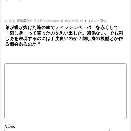
3.
名前:
量産型ザク
投稿日：2018/05/03(Thu) 08:43:55
▼コメント返信
弟が歯が抜けた時の血でティッシュペーパーを赤くして
「刺し身」って言ったのを思い出した。関係ない。でも刺
し身を表現するのには丁度良いのか？刺し身の模型とか作
る機会あるのか？
Name