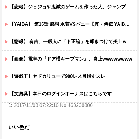
【悲報】ジョジョや鬼滅のゲームを作った人、ジャンプ垢にブロックされてお気持ち表明
【YAIBA】 第15話 感想 水着VSバニー【真・侍伝 YAIBA】
【悲報】 有吉、一般人に「ド正論」を叩きつけて炎上ｗｗｗｗｗｗｗｗ
【画像】電車の『ドア横キープマン』、炎上wwwwwwww
【遊戯王】ヤドカリューで900レス目指すスレ
【文房具】本日のログインボーナスはこちらです
1:
2017/11/03 07:22:16 No.463238880
いい色だ