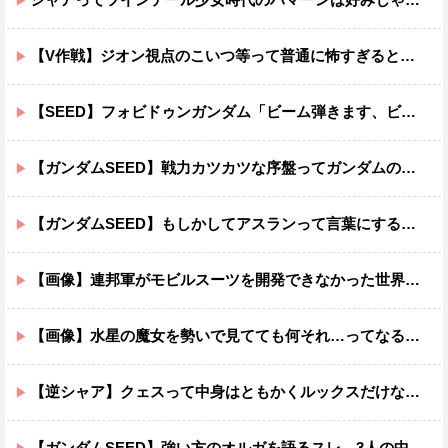
【V作戦】ジオン視点のこいつ等って普通に怖すぎると思う…
【SEED】フォビドゥンガンダム「ビーム弾きます、ビーム曲げられます、空飛びます」←二世代目でこれ出来るのおかしいだろ
【ガンダムSEED】戦力カツカツな序盤ってガンダムの中だと割と珍しい気がする
【ガンダムSEED】もしかしてアスランって言葉にするのが下手なだけでめっちゃいい人なのでは？
【画像】連邦軍がモビルスーツを開発できなかった世界線のガンダムｗｗｗｗｗｗｗ
【画像】水星の魔女を勢いで見てても何それ…ってなる部分ｗｗｗｗｗｗｗｗ
【逆シャア】クェスって中身はともかくルックスだけなら最高だな
【ガンダムSEED】強い方のオルガを語るスレ、3人の中でも強化は一番されてない方