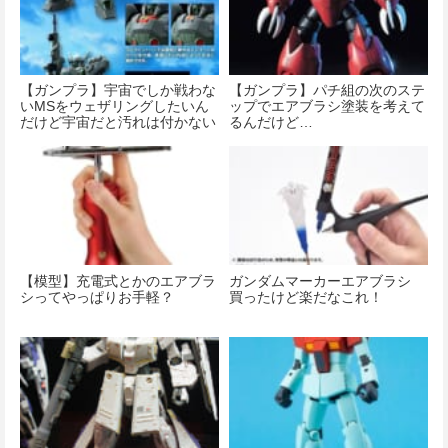
【ガンプラ】宇宙でしか戦わな
【ガンプラ】パチ組の次のステ
いMSをウェザリングしたいん
ップでエアブラシ塗装を考えて
だけど宇宙だと汚れは付かない
るんだけど…
の？
【模型】充電式とかのエアブラ
ガンダムマーカーエアブラシ
シってやっぱりお手軽？
買ったけど楽だなこれ！