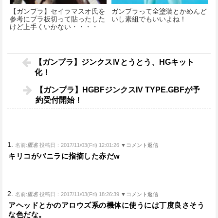
【ガンプラ】セイラマスオ氏を
ガンプラって全塗装とかめんど
参考にプラ板切って貼ったした
いし素組でもいいよね！
けど上手くいかない・・・・
【ガンプラ】ジンクスⅣとうとう、HGキット
化！
【ガンプラ】HGBFジンクスIV TYPE.GBFが予
約受付開始！
1.
名前:
匿名
投稿日：2017/11/03(Fri) 12:01:26
▼コメント返信
キリコがバニラに指摘した赤だw
2.
名前:
匿名
投稿日：2017/11/03(Fri) 18:26:39
▼コメント返信
アヘッドとかのアロウズ系の機体に使うには丁度良さそう
な色だな。