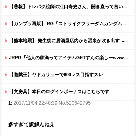
【悲報】トレパク絵師の江口寿史さん、開き直って言い訳してしまう。全く反省してないと話題に
【ガンプラ再販】 RG「ストライクフリーダムガンダム ディアクティブモード」ほか【11時予約開始】
【熊本地震】 発生後に居酒屋店内から温泉が吹き出す ← これ前触れじゃね？
JRPG「他人の家漁ってアイテムGETすんの楽しーwwwww」→欧米で馬鹿にされてしまう
【遊戯王】ヤドカリューで900レス目指すスレ
【文房具】本日のログインボーナスはこちらです
1:
2017/11/04 22:40:39 No.520642795
多すぎて訳解んねえ