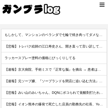
もしかして、マンションのベランダで七輪で焼き肉ってダメなの？????
【悲報】トレパク絵師の江口寿史さん、開き直って言い訳してしまう。全く反省してないと話題に
ラッカースプレー塗料の価格にびっくりしてる
【速報】京大病院、手術ミスで『正常な脳』を摘出 → 患者は自発呼吸不可能な植物状態に
【速報】元ソープ嬢、『ソープランドを閉店に追い込む方法』を拡散 → 結果
【悲報】みい山のみいちゃん、DQNにボコられて覚醒剤打たれて死亡←これさぁ
【悲報】イオン熊本の爆発で死亡した店員の勤務先の社長、YouTuberヒカルだった。何で避難させてないんだよ……