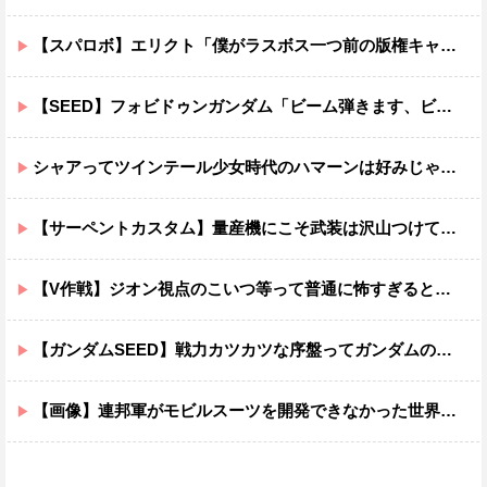
【スパロボ】エリクト「僕がラスボス一つ前の版権キャラ最後の敵ってちょっと荷が重すぎない？」
【SEED】フォビドゥンガンダム「ビーム弾きます、ビーム曲げられます、空飛びます」←二世代目でこれ出来るのおかしいだろ
シャアってツインテール少女時代のハマーンは好みじゃなかったの？
【サーペントカスタム】量産機にこそ武装は沢山つけてほしいよね
【V作戦】ジオン視点のこいつ等って普通に怖すぎると思う…
【ガンダムSEED】戦力カツカツな序盤ってガンダムの中だと割と珍しい気がする
【画像】連邦軍がモビルスーツを開発できなかった世界線のガンダムｗｗｗｗｗｗｗ