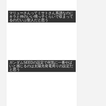
マリューさんってミサトさん系譜なのに
キラと仲のいい甥っ子くらいで収まって
るのだいぶ聖人だと思う
ガンダムSEEDの設定で何気に一番やば
いと感じるのは太陽光発電周りの設定だ
と思う