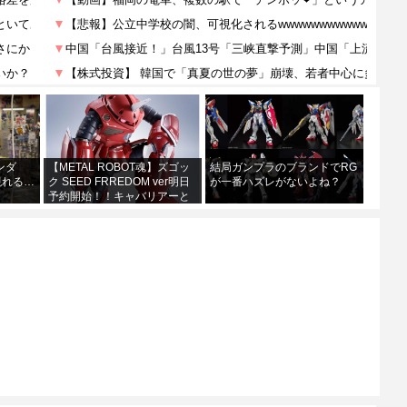
ンダ
【METAL ROBOT魂】ズゴッ
結局ガンプラのブランドでRG
現れる…
ク SEED FRREDOM ver明日
が一番ハズレがないよね？
予約開始！！キャバリアーと
あわせて４万か…