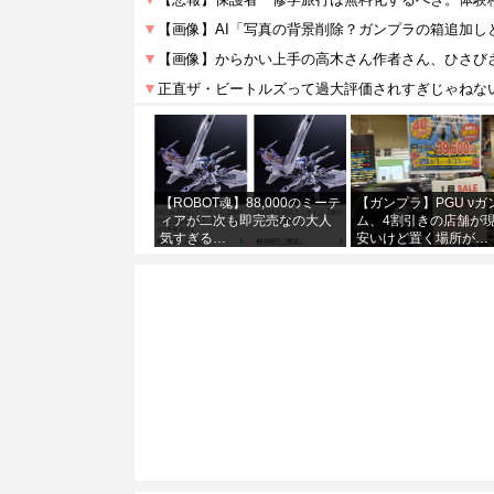
【ROBOT魂】88,000のミーテ
【ガンプラ】PGU νガ
ィアが二次も即完売なの大人
ム、4割引きの店舗が
気すぎる…
安いけど置く場所が…