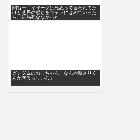
関智一「イザークは死ぬって言われてた
けど芝居の感じをキャラにはめていった
ら、結局死ななかった」
ガンダムのおっちゃん「なんや新入りく
んが来るらしいな」