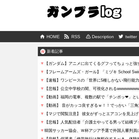
HOME
RSS
Description
twitter
新着記事