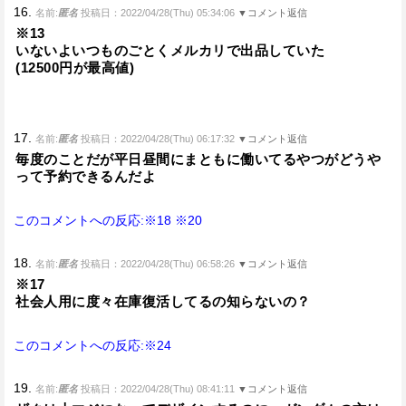
16.
名前:
匿名
投稿日：2022/04/28(Thu) 05:34:06
▼コメント返信
※13
いないよいつものごとくメルカリで出品していた
(12500円が最高値)
17.
名前:
匿名
投稿日：2022/04/28(Thu) 06:17:32
▼コメント返信
毎度のことだが平日昼間にまともに働いてるやつがどうや
って予約できるんだよ
このコメントへの反応:※18
※20
18.
名前:
匿名
投稿日：2022/04/28(Thu) 06:58:26
▼コメント返信
※17
社会人用に度々在庫復活してるの知らないの？
このコメントへの反応:※24
19.
名前:
匿名
投稿日：2022/04/28(Thu) 08:41:11
▼コメント返信