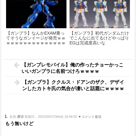
【ガンプラ】なんかEXAM乗っ
【ガンプラ】初代ガンダムだけ
てそうなガンイージが発売ｗｗ
でこんなに出てるけどやっぱり
ｗｗｗｗｗｗｗｗｗｗｗｗｗｗ
EGは完成度高いな
【ガンブレモバイル】俺の作ったチョーかっこ
いいガンプラに名前つけろｗｗｗｗ
【ガンプラ】ククルス・ドアンのザク、デザイ
ンしたカトキ氏の気合が凄いと話題にｗｗｗｗ
1.
名前:
匿名
投稿日：2022/04/27(Wed) 18:48:50
▼コメント返信
もう無いけど