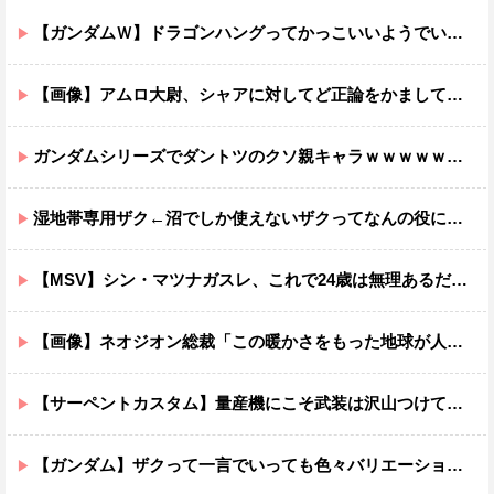
【ガンダムＷ】ドラゴンハングってかっこいいようでいて実は全然かっこよくないのでは？
【画像】アムロ大尉、シャアに対してど正論をかましてしまうｗｗｗｗｗｗｗｗｗｗ
ガンダムシリーズでダントツのクソ親キャラｗｗｗｗｗｗｗｗｗｗｗｗ
湿地帯専用ザク←沼でしか使えないザクってなんの役に立つ設定なんだ？
【MSV】シン・マツナガスレ、これで24歳は無理あるだろ…
【画像】ネオジオン総裁「この暖かさをもった地球が人間さえ破壊するんだ（汗だく）」
【サーペントカスタム】量産機にこそ武装は沢山つけてほしいよね
【ガンダム】ザクって一言でいっても色々バリエーションがあるよね