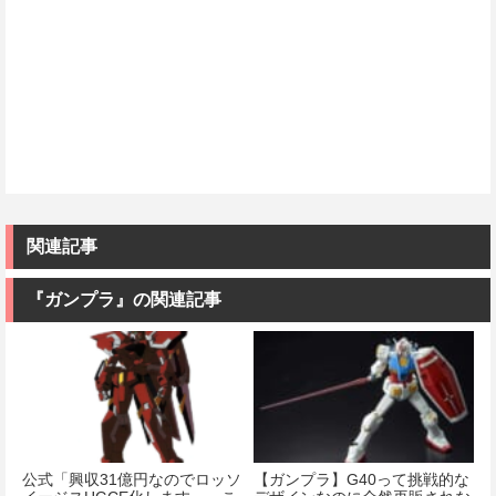
関連記事
『ガンプラ』の関連記事
公式「興収31億円なのでロッソ
【ガンプラ】G40って挑戦的な