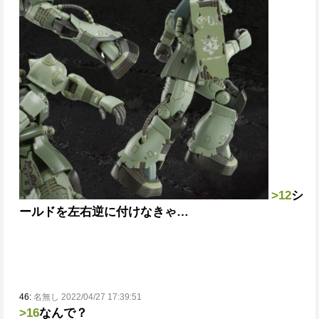
>12
シ
ールドを左右逆に付けなきゃ…
46:
名無し 2022/04/27 17:39:51
>16
なんで？