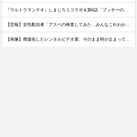
『ウルトラマンテオ』しまじろうコラボ＆第6話「プッチーのお引っ越し」感想・実況まとめ
【悲報】女性配信者「アスペの検査してみた…みんなこれわかるの？」
【画像】廃墟化したレンタルビデオ屋、そのまま時が止まってしまっていると話題にｗｗｗｗ