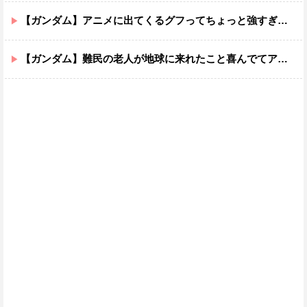
【ガンダム】アニメに出てくるグフってちょっと強すぎじゃない？
【ガンダム】難民の老人が地球に来れたこと喜んでてアレ？連邦もやってることヤバくない？ってなる