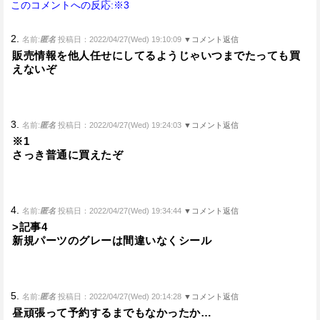
このコメントへの反応:※3
2.
名前:
匿名
投稿日：2022/04/27(Wed) 19:10:09
▼コメント返信
販売情報を他人任せにしてるようじゃいつまでたっても買
えないぞ
3.
名前:
匿名
投稿日：2022/04/27(Wed) 19:24:03
▼コメント返信
※1
さっき普通に買えたぞ
4.
名前:
匿名
投稿日：2022/04/27(Wed) 19:34:44
▼コメント返信
>記事4
新規パーツのグレーは間違いなくシール
5.
名前:
匿名
投稿日：2022/04/27(Wed) 20:14:28
▼コメント返信
昼頑張って予約するまでもなかったか…