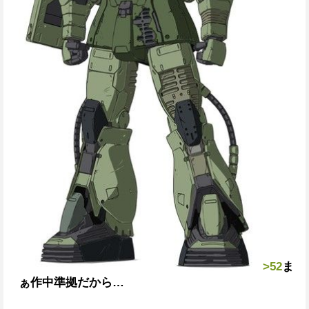
>52
ま
ぁ作中準拠だから…