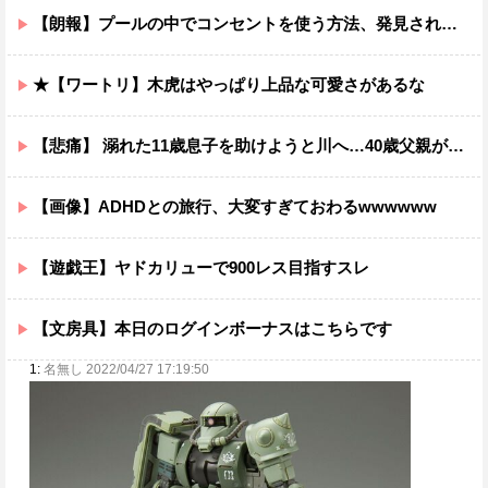
【朗報】プールの中でコンセントを使う方法、発見されるｗｗｗｗ
★【ワートリ】木虎はやっぱり上品な可愛さがあるな
【悲痛】 溺れた11歳息子を助けようと川へ…40歳父親が死亡 息子は母親が救助 愛知
【画像】ADHDとの旅行、大変すぎておわるwwwwww
【遊戯王】ヤドカリューで900レス目指すスレ
【文房具】本日のログインボーナスはこちらです
1:
名無し 2022/04/27 17:19:50