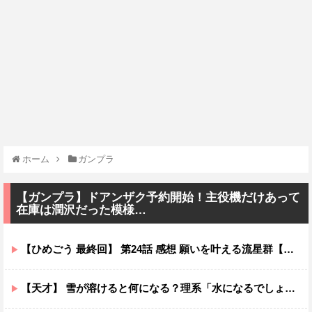
ホーム
ガンプラ
【ガンプラ】ドアンザク予約開始！主役機だけあって
在庫は潤沢だった模様…
【ひめごう 最終回】 第24話 感想 願いを叶える流星群【姫様“拷問”の時間です 2期】
【天才】 雪が溶けると何になる？理系「水になるでしょw」文系ワイ「はぁ～…」→結果ｗｗｗ