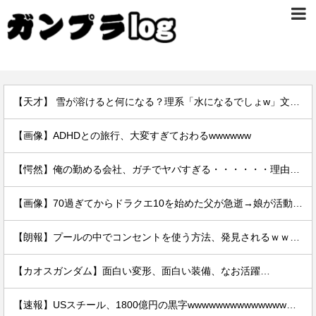
【天才】 雪が溶けると何になる？理系「水になるでしょw」文系ワイ「はぁ～…」→結果ｗｗｗ
【画像】ADHDとの旅行、大変すぎておわるwwwwww
【愕然】俺の勤める会社、ガチでヤバすぎる・・・・・・理由がこちら・・・・・・
【画像】70過ぎてからドラクエ10を始めた父が急逝→娘が活動記録を開示ｗｗｗ
【朗報】プールの中でコンセントを使う方法、発見されるｗｗｗｗ
【カオスガンダム】面白い変形、面白い装備、なお活躍…
【速報】USスチール、1800億円の黒字wwwwwwwwwwwwwwwwwwwwwwww