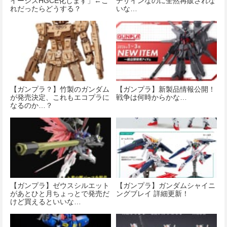
イージスHGCE化します」←こ
デザインなのに全然再販されな
れだったらどうする？
いな…
【ガンプラ？】竹製のガンダム
【ガンプラ】新製品情報公開！
が発売決定、これもエコプラに
戦争は何時からかな…
なるのか…？
【ガンプラ】ゼウスシルエット
【ガンプラ】ガンダムシャイニ
があとひと月ちょっとで発売だ
ングブレイ 詳細更新！
けど買えるといいな…