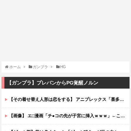
ホーム
ガンプラ
HG
【ガンプラ】プレバンからPG覚醒ノルン
【その着せ替え人形は恋をする】 アニプレックス「喜多川海夢 レースクイーンVer.」フィギュア【再販予約開始】
【画像】 エ□漫画「チ●コの先が子宮に挿入ｗｗｗ」←これ有り得るの？ｗｗ