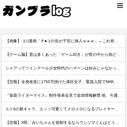
【画像】 エ□漫画「チ●コの先が子宮に挿入ｗｗｗ」←これ有り得るの？ｗｗ
【ゲーム脳】昔は多くあった「ゲーム叩き」が世の中から殆ど消えてしまった理由wwwwwwwwwwwwww
シャアってツインテール少女時代のハマーンは好みじゃなかったの？
【悲報】全身改造に1750万掛けた港区女子、緊急入院でNHK報道局との合コンをキャンセル
『仮面ライダーマイス』制作発表会見で追加情報解禁 他、今週の備忘録（2026/7/31～2026/8/6）
スト6の新キャラ、エッッ可愛くてメロメロになるプレイヤーが続出ｗｗ
【悲報】X民「みいちゃんを規制するならウシジマくんはどうなの？」→論破されてしまうｗｗｗｗｗ