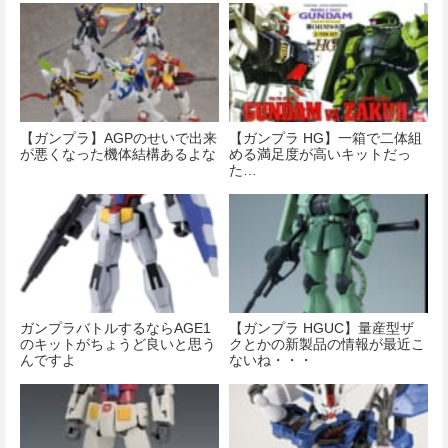
【ガンプラ】AGPのせいで出来
【ガンプラ HG】一箱で二体組
が悪くなった機体結構あるよな
める満足度が高いキットだっ
た…
ガンプラバトルするならAGE1
【ガンプラ HGUC】量産型ザ
のキットがちょうど良いと思う
クとかの新製品の情報が最近こ
んですよ
ないね・・・