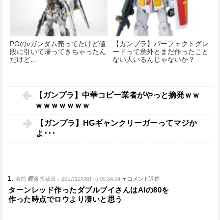
PGのνガンダム売ってたけど値
【ガンプラ】パーフェクトグレ
段に引いて帰ってきちゃったん
ードって意外とまだ作ったこと
だけど…
ない人いるんじゃないか？
【ガンプラ】中華コピー業者がやっと摘発ｗｗ
ｗｗｗｗｗｗｗ
【ガンプラ】HGギャンクリーガーってマジか
よ･･･
1.
名前:
匿名
投稿日：2017/12/08(Fri) 09:34:04
▼コメント返信
ターンレッド作ったダブルブイさんはAIの80を
作った時点でロウより凄いと思う