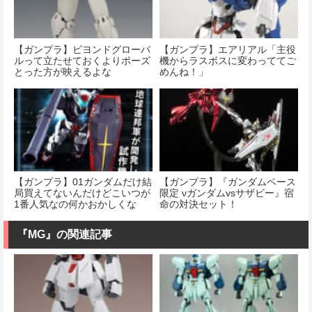
【ガンプラ】ビヨンドグローバ
【ガンプラ】エアリアル「主役
ルって立たせておくよりポーズ
機からラスボスに変わっててご
とった方が映えるよな
めんね！」
【ガンプラ】01ガンダムだけ結
【ガンプラ】『ガンダムベース
局買えてないんだけどこいつが
限定 νガンダムvsサザビー』宿
1番人気なの何かおかしくな
命の対決セット！
い？
『MG』の関連記事