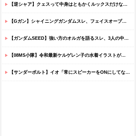
【逆シャア】クェスって中身はともかくルックスだけなら最高だな
【Gガン】シャイニングガンダムスレ、フェイスオープンが嫌いな男の子なんていません
【ガンダムSEED】強い方のオルガを語るスレ、3人の中でも強化は一番されてない方
【08MS小隊】令和最新ケルゲレン子の水着イラストがあまりにもスケベすぎる…
【サンダーボルト】イオ「常にスピーカーをONにしてな！」→オフにしたくなる音ｗｗｗｗｗｗｗｗｗｗｗ