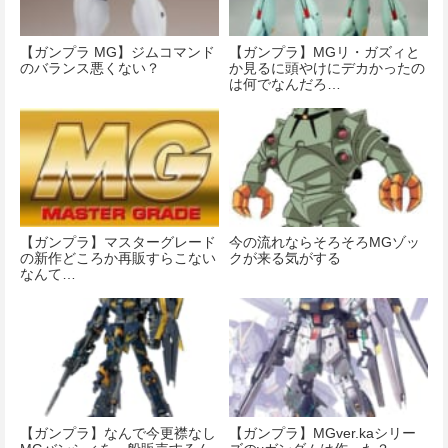
【ガンプラ MG】ジムコマンド
【ガンプラ】MGリ・ガズィと
のバランス悪くない？
か見るに頭やけにデカかったの
は何でなんだろ…
【ガンプラ】マスターグレード
今の流れならそろそろMGゾッ
の新作どころか再販すらこない
クが来る気がする
なんて…
【ガンプラ】なんで今更襟なし
【ガンプラ】MGver.kaシリー