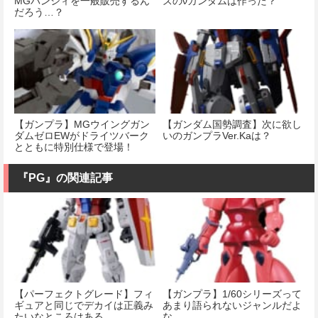
MGバンシィを一般販売するん
ズのνガンダムは作った？
だろう…？
【ガンプラ】MGウイングガン
【ガンダム国勢調査】次に欲し
ダムゼロEWがドライツバーク
いのガンプラVer.Kaは？
とともに特別仕様で登場！
『PG』の関連記事
【パーフェクトグレード】フィ
【ガンプラ】1/60シリーズって
ギュアと同じでデカイは正義み
あまり語られないジャンルだよ
たいなところはある
な