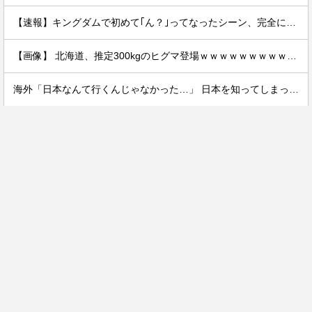
【速報】キングダムで初めて｢ん？｣ってなったシーン、完全に一致してしまうｗｗｗｗｗｗｗｗｗｗｗｗｗ
【画像】 北海道、推定300kgのヒグマ登場ｗｗｗｗｗｗｗｗｗｗｗｗｗｗｗｗｗｗｗｗ
海外「日本なんて行くんじゃなかった…」 日本を知ってしまったディズニー信者、帰国後『本家』に失望する事態に