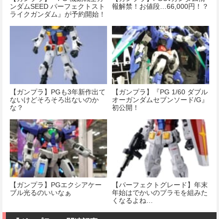
ンダムSEED パーフェクトスト
報解禁！お値段…66,000円！？
ライクガンダム』が予約開始！
【ガンプラ】PGも3年新作出て
【ガンプラ】『PG 1/60 ダブル
ないけどそろそろ出ないのか
オーガンダムセブンソード/G』
な？
初公開！
【ガンプラ】PGエクシアケー
【パーフェクトグレード】年末
ブル光るのいいなぁ
年始はでかいのプラモを組みた
くなるよね…