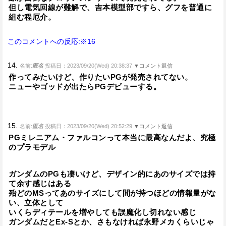
但し電気回線が難解で、吉本模型部ですら、グフを普通に
組む程厄介。
このコメントへの反応:※16
14.
名前:
匿名
投稿日：2023/09/20(Wed) 20:38:37
▼コメント返信
作ってみたいけど、作りたいPGが発売されてない。
ニューやゴッドが出たらPGデビューする。
15.
名前:
匿名
投稿日：2023/09/20(Wed) 20:52:29
▼コメント返信
PGミレニアム・ファルコンって本当に最高なんだよ、究極
のプラモデル
ガンダムのPGも凄いけど、デザイン的にあのサイズでは持
て余す感じはある
殆どのMSってあのサイズにして間が持つほどの情報量がな
い、立体として
いくらディテールを増やしても誤魔化し切れない感じ
ガンダムだとEx-Sとか、さもなければ永野メカくらいじゃ