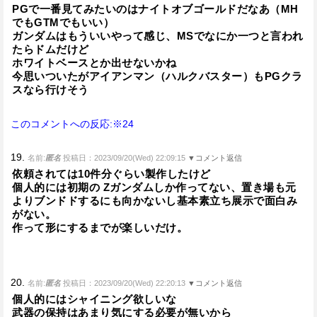
PGで一番見てみたいのはナイトオブゴールドだなあ（MH
でもGTMでもいい）
ガンダムはもういいやって感じ、MSでなにか一つと言われ
たらドムだけど
ホワイトベースとか出せないかね
今思いついたがアイアンマン（ハルクバスター）もPGクラ
スなら行けそう
このコメントへの反応:※24
19.
名前:
匿名
投稿日：2023/09/20(Wed) 22:09:15
▼コメント返信
依頼されては10件分ぐらい製作したけど
個人的には初期の Zガンダムしか作ってない、置き場も元
よりブンドドするにも向かないし基本素立ち展示で面白み
がない。
作って形にするまでが楽しいだけ。
20.
名前:
匿名
投稿日：2023/09/20(Wed) 22:20:13
▼コメント返信
個人的にはシャイニング欲しいな
武器の保持はあまり気にする必要が無いから