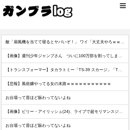
敵「扇風機を当てて寝るとヤバいぞ！」 ワイ「大丈夫やろｗｗｗ」扇風機ポチー
【画像】週刊少年ジャンプさん ついに100万部を割ってしまう。何故ジャンプは読まれなくなったのか
【トランスフォーマー】タカラトミー「TS-39 スカージ」「TS-40 ブリッツウイング」【予約開始】
【悲報】風俗嬢やってる女の末路ｗｗｗｗｗｗｗｗｗｗｗ
お台場って昔ほど賑わってないよね
【画像】ビリー・アイリッシュ(24)、ライブで超モリマンスジを強調して炎上ｗｗｗｗｗｗｗｗ
お台場って昔ほど賑わってないよね