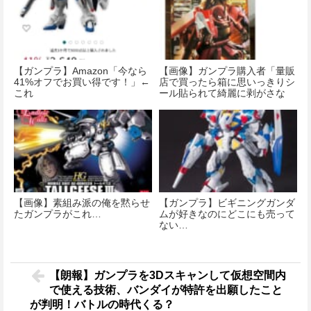
【ガンプラ】Amazon「今なら
【画像】ガンプラ購入者「量販
41%オフでお買い得です！」←
店で買ったら箱に思いっきりシ
これ
ール貼られて綺麗に剥がさな
い…」
【画像】素組み派の俺を黙らせ
【ガンプラ】ビギニングガンダ
たガンプラがこれ…
ムが好きなのにどこにも売って
ない…
【朗報】ガンプラを3Dスキャンして仮想空間内
で使える技術、バンダイが特許を出願したこと
が判明！バトルの時代くる？