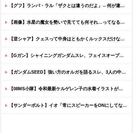
【グフ】ランバ・ラル「ザクとは違うのだよ」←何が違うの？
【画像】水星の魔女を勢いで見てても何それ…ってなる部分ｗｗｗｗｗｗｗｗ
【逆シャア】クェスって中身はともかくルックスだけなら最高だな
【Gガン】シャイニングガンダムスレ、フェイスオープンが嫌いな男の子なんていません
【ガンダムSEED】強い方のオルガを語るスレ、3人の中でも強化は一番されてない方
【08MS小隊】令和最新ケルゲレン子の水着イラストがあまりにもスケベすぎる…
【サンダーボルト】イオ「常にスピーカーをONにしてな！」→オフにしたくなる音ｗｗｗｗｗｗｗｗｗｗｗ