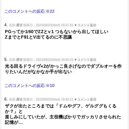
このコメントへの反応:※22
4.
名前:
匿名
投稿日：2023/09/20(Wed) 19:21:31
▼コメント返信
PGってか1/60でZZとν１つもないから出してほしい
ZまでとF91とV出てるのに不思議
5.
名前:
匿名
投稿日：2023/09/20(Wed) 19:40:23
▼コメント返信
光る回るドライヴ×2がかっこ良さげなのでダブルオーを作
りたいんだがなかなか手が出ない
このコメントへの反応:※10
6.
名前:
匿名
投稿日：2023/09/20(Wed) 19:42:12
▼コメント返信
ザクが出たところまでは「ドムやグフ、ゲルググもくる
か？」と
楽しみにしていたが、主役機ばかりでガッカリさせられた
記憶が…