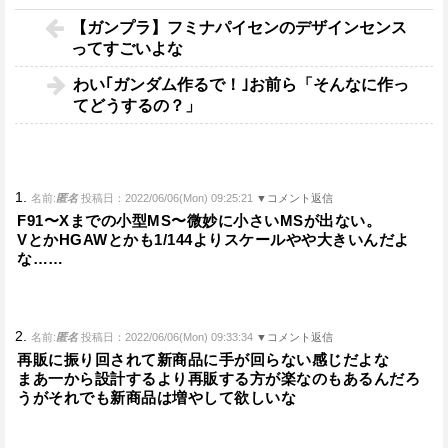
【ガンプラ】フミナパイセンのデザインセンス
ってすごいよな
わい｢ガンダム作るで！｣お前ら「そんなに作っ
てどうするの？」
1.
名前:
匿名
投稿日：2022/06/06(Mon) 09:25:21
▼コメント返信
F91〜Xまでの小型MS〜微妙に小さいMSが出ない。
VとかHGAWとかも1/144よりスケールやや大きいんだよ
な……
2.
名前:
匿名
投稿日：2022/06/06(Mon) 09:33:34
▼コメント返信
再販に振り回されて新商品に手が回らない感じだよな
まあ一から設計するより再販する方が楽なのもあるんだろ
うがそれでも新商品は増やして欲しいな