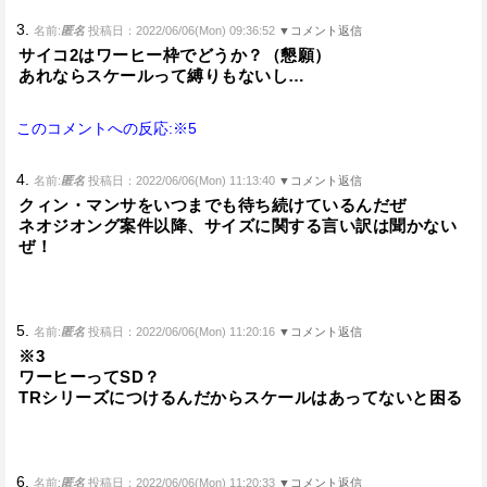
3.
名前:
匿名
投稿日：2022/06/06(Mon) 09:36:52
▼コメント返信
サイコ2はワーヒー枠でどうか？（懇願）
あれならスケールって縛りもないし…
このコメントへの反応:※5
4.
名前:
匿名
投稿日：2022/06/06(Mon) 11:13:40
▼コメント返信
クィン・マンサをいつまでも待ち続けているんだぜ
ネオジオング案件以降、サイズに関する言い訳は聞かない
ぜ！
5.
名前:
匿名
投稿日：2022/06/06(Mon) 11:20:16
▼コメント返信
※3
ワーヒーってSD？
TRシリーズにつけるんだからスケールはあってないと困る
6.
名前:
匿名
投稿日：2022/06/06(Mon) 11:20:33
▼コメント返信