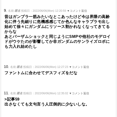
9.
名前:
匿名
投稿日：2022/06/06(Mon) 12:20:59
▼コメント返信
昔はガンプラ一筋みたいなとこあったけど今は界隈の高齢
化に伴う先細りに危機感感じてか色んなキャラプラモ出し
始めて徐々にガンダムにリソース割かれなくなってきてる
からな
あとバーザムショックと同じようにSMPや他社のモデロイ
ドがウケたのが影響してか非ガンダムのサンライズロボに
も力入れ始めたし
10.
名前:
匿名
投稿日：2022/06/06(Mon) 12:27:23
▼コメント返信
ファントムに合わせてデスフィズをだな
11.
名前:
匿名
投稿日：2022/06/06(Mon) 12:35:02
▼コメント返信
>記事59
出さなくても文句言う人圧倒的に少ないしな。