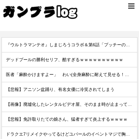
『ウルトラマンテオ』しまじろうコラボ＆第6話「プッチーのお引っ越し」感想・実況まとめ
デッドプールの勝利セリフ、酷すぎるｗｗｗｗｗｗｗｗｗｗ
医者「麻酔かけますよー」 わい(全身麻酔に耐えて見せる！うおおおおおお！！！！)
【悲報】アニソン盆踊り、有名女優に冷笑されてしまう
【画像】廃墟化したレンタルビデオ屋、そのまま時が止まってしまっていると話題にｗｗｗｗ
【悲報】免許取りたての娘さん、猛者すぎて炎上するｗｗｗｗ
ドラクエ7リメイクやってるけどユバールのイベントマジで胸糞だなｗ