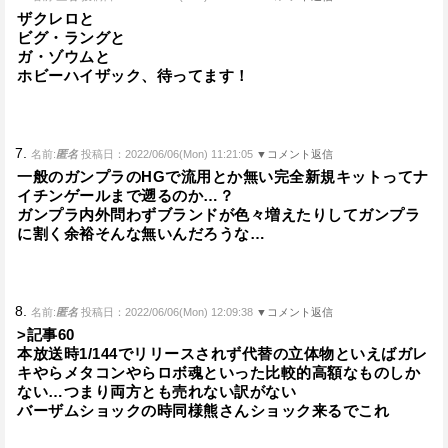
ザクレロと
ビグ・ラングと
ガ・ゾウムと
ホビーハイザック、待ってます！
7.
名前:
匿名
投稿日：2022/06/06(Mon) 11:21:05
▼コメント返信
一般のガンプラのHGで流用とか無い完全新規キットってナ
イチンゲールまで遡るのか…？
ガンプラ内外問わずブランドが色々増えたりしてガンプラ
に割く余裕そんな無いんだろうな…
8.
名前:
匿名
投稿日：2022/06/06(Mon) 12:09:38
▼コメント返信
>記事60
本放送時1/144でリリースされず代替の立体物といえばガレ
キやらメタコンやらロボ魂といった比較的高額なものしか
ない…つまり両方とも売れない訳がない
バーザムショックの時同様熊さんショック来るでこれ