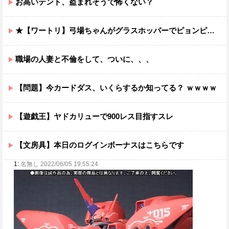
お高いテント、盗まれそうで怖くない？
★【ワートリ】弓場ちゃんがグラスホッパーでピョンピョン飛んでるところ想像するとジワジワくるから使わんでくれ
職場の人妻と不倫をして、ついに、、、
【問題】今カードダス、いくらするか知ってる？ ｗｗｗｗ
【遊戯王】ヤドカリューで900レス目指すスレ
【文房具】本日のログインボーナスはこちらです
1:
名無し 2022/06/05 19:55:24