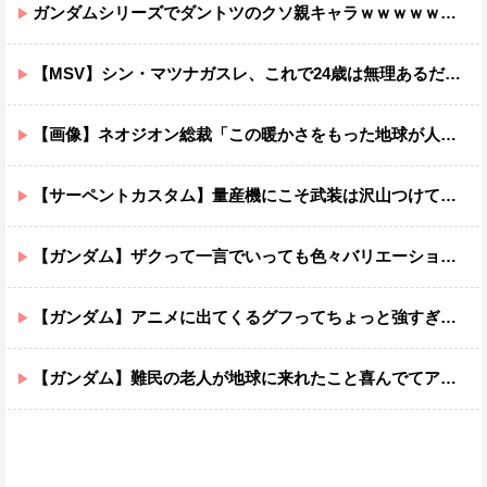
ガンダムシリーズでダントツのクソ親キャラｗｗｗｗｗｗｗｗｗｗｗｗ
【MSV】シン・マツナガスレ、これで24歳は無理あるだろ…
【画像】ネオジオン総裁「この暖かさをもった地球が人間さえ破壊するんだ（汗だく）」
【サーペントカスタム】量産機にこそ武装は沢山つけてほしいよね
【ガンダム】ザクって一言でいっても色々バリエーションがあるよね
【ガンダム】アニメに出てくるグフってちょっと強すぎじゃない？
【ガンダム】難民の老人が地球に来れたこと喜んでてアレ？連邦もやってることヤバくない？ってなる