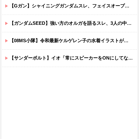
【Gガン】シャイニングガンダムスレ、フェイスオープンが嫌いな男の子なんていません
【ガンダムSEED】強い方のオルガを語るスレ、3人の中でも強化は一番されてない方
【08MS小隊】令和最新ケルゲレン子の水着イラストがあまりにもスケベすぎる…
【サンダーボルト】イオ「常にスピーカーをONにしてな！」→オフにしたくなる音ｗｗｗｗｗｗｗｗｗｗｗ