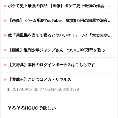
ボケて史上最強の作品 【画像】ボケて史上最強の作品、ついに決まるｗｗｗｗｗｗｗｗ
【画像】 ゲーム配信YouTuber、家賃8万円の部屋で深夜配信→管理会社から厳重注意されてお気持ち表明
敵「扇風機を当てて寝るとヤバいぞ！」 ワイ「大丈夫やろｗｗｗ」扇風機ポチー
【画像】週刊少年ジャンプさん ついに100万部を割ってしまう。何故ジャンプは読まれなくなったのか
【文房具】本日のログインボーナスはこちらです
【遊戯王】こいつはメカ・ザウルス
1:
2017/09/12 00:27:05 No.509293179
そろそろHGUCで欲しい