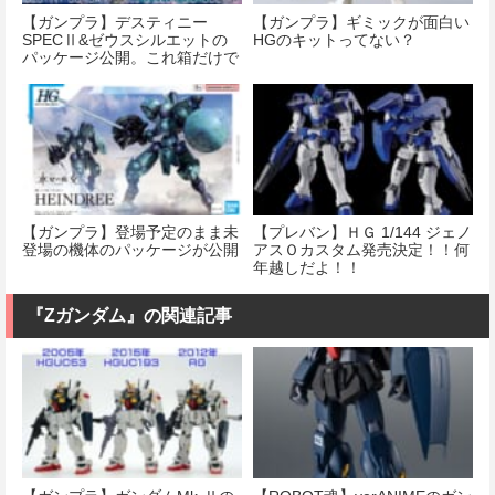
【ガンプラ】デスティニー
【ガンプラ】ギミックが面白い
SPECⅡ&ゼウスシルエットの
HGのキットってない？
パッケージ公開。これ箱だけで
も相当デカいな…
【ガンプラ】登場予定のまま未
【プレバン】ＨＧ 1/144 ジェノ
登場の機体のパッケージが公開
アスＯカスタム発売決定！！何
年越しだよ！！
『Ζガンダム』の関連記事