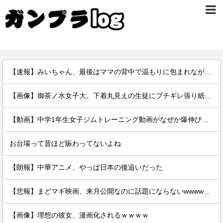
【速報】みいちゃん、最後はママの背中で温もりに包まれながら逝く…
【画像】御茶ノ水女子大、下着丸見えの生徒にブチギレ張り紙ｗｗｗｗ
【動画】中学1年生女子ジムトレーニング動画がなぜか爆伸びしてしまうｗｗｗｗ
お台場って昔ほど賑わってないよね
【朗報】中華アニメ、やっぱ日本の後追いだった
【悲報】まどマギ映画、来月公開なのに話題にならないwwwwwww
【画像】理想の彼女、漫画化されるｗｗｗｗ