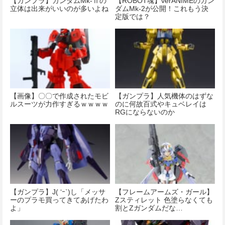
【ガンプラ】ガンダムMk-Ⅱの
【ROBOT魂】verANIMEのガン
立体は出来がいいのが多いよね
ダムMk-2が公開！これもう決
定版では？
【画像】〇〇で作成されたモビ
【ガンプラ】人気機体のはずな
ルスーツが力作すぎるｗｗｗｗ
のに何故百式やキュベレイは
RGにならないのか
【ガンプラ】J( ‘ｰ`)し「メッサ
【フレームアームズ・ガール】
ーのプラモ買ってきてあげたわ
Zスティレット 色塗らなくても
よ」
割とZガンダムだな…