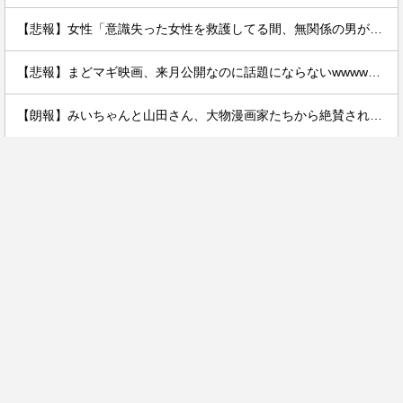
【悲報】女性「意識失った女性を救護してる間、無関係の男が無言でついてきた」
【悲報】まどマギ映画、来月公開なのに話題にならないwwwwwww
【朗報】みいちゃんと山田さん、大物漫画家たちから絶賛されるｗｗｗｗ