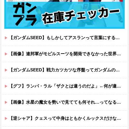
【ガンダムSEED】もしかしてアスランって言葉にするのが下手なだけでめっちゃいい人なのでは？
【画像】連邦軍がモビルスーツを開発できなかった世界線のガンダムｗｗｗｗｗｗｗ
【ガンダムSEED】戦力カツカツな序盤ってガンダムの中だと割と珍しい気がする
【グフ】ランバ・ラル「ザクとは違うのだよ」←何が違うの？
【画像】水星の魔女を勢いで見てても何それ…ってなる部分ｗｗｗｗｗｗｗｗ
【逆シャア】クェスって中身はともかくルックスだけなら最高だな