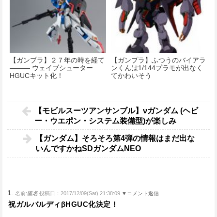
【ガンプラ】２７年の時を経て
【ガンプラ】ふつうのバイアラ
――― ウェイブシューター
ンくんは1/144プラモが出なく
HGUCキット化！
てかわいそう
【モビルスーツアンサンブル】νガンダム (ヘビ
ー・ウエポン・システム装備型)が楽しみ
【ガンダム】そろそろ第4弾の情報はまだ出な
いんですかねSDガンダムNEO
1.
名前:
匿名
投稿日：2017/12/09(Sat) 21:38:09
▼コメント返信
祝ガルバルディβHGUC化決定！