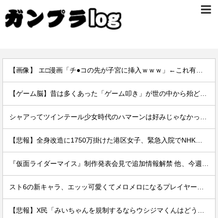
【画像】 エ□漫画「チ●コの先が子宮に挿入ｗｗｗ」←これ有り得るの？ｗｗ
【ゲーム脳】昔は多くあった「ゲーム叩き」が世の中から殆ど消えてしまった理由wwwwwwwwwwwwww
シャアってツインテール少女時代のハマーンは好みじゃなかったの？
【悲報】全身改造に1750万掛けた港区女子、緊急入院でNHK報道局との合コンをキャンセル
『仮面ライダーマイス』制作発表会見で追加情報解禁 他、今週の備忘録（2026/7/31～2026/8/6）
スト6の新キャラ、エッッ可愛くてメロメロになるプレイヤーが続出ｗｗ
【悲報】X民「みいちゃんを規制するならウシジマくんはどうなの？」→論破されてしまうｗｗｗｗｗ