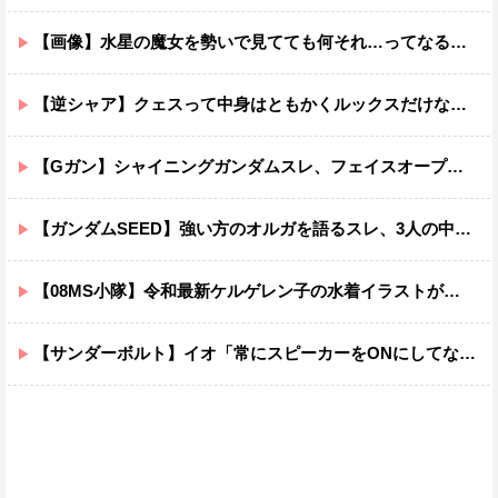
【画像】水星の魔女を勢いで見てても何それ…ってなる部分ｗｗｗｗｗｗｗｗ
【逆シャア】クェスって中身はともかくルックスだけなら最高だな
【Gガン】シャイニングガンダムスレ、フェイスオープンが嫌いな男の子なんていません
【ガンダムSEED】強い方のオルガを語るスレ、3人の中でも強化は一番されてない方
【08MS小隊】令和最新ケルゲレン子の水着イラストがあまりにもスケベすぎる…
【サンダーボルト】イオ「常にスピーカーをONにしてな！」→オフにしたくなる音ｗｗｗｗｗｗｗｗｗｗｗ