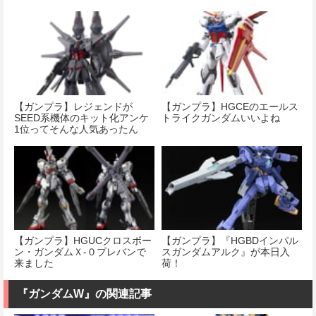
【ガンプラ】レジェンドが
【ガンプラ】HGCEのエールス
SEED系機体のキット化アンケ
トライクガンダムいいよね
1位ってそんな人気あったん
だ…
【ガンプラ】HGUCクロスボー
【ガンプラ】『HGBDインパル
ン・ガンダムＸ-０プレバンで
スガンダムアルク』が本日入
来ました
荷！
『ガンダムW』の関連記事