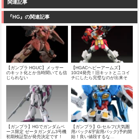
関連記事
『HG』の関連記事
【ガンプラ HGUC】メッサー
【HGACヘビーアームズ】
のキット化とか当時聞いても信
10/24発売！旧キットとニコイ
じられない
チにしたら完璧なのが出来そ
う…？
【ガンプラ】HGでガンダムベ
【ガンプラ】G-セルフ(大気圏
ース限定 ゼータガンダム3号機
用パック&宇宙用パック)予約開
初期検証型が発売決定です！
始！良い値段するな…