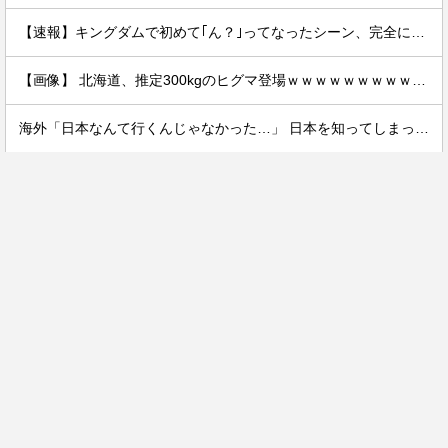
【速報】キングダムで初めて｢ん？｣ってなったシーン、完全に一致してしまうｗｗｗｗｗｗｗｗｗｗｗｗｗ
【画像】 北海道、推定300kgのヒグマ登場ｗｗｗｗｗｗｗｗｗｗｗｗｗｗｗｗｗｗｗｗ
海外「日本なんて行くんじゃなかった…」 日本を知ってしまったディズニー信者、帰国後『本家』に失望する事態に