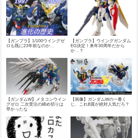
【ガンプラ】1/100ウイングゼ
【ガンプラ】ウイングガンダム
ロも既に23年前なのか…
EG決定！来年30周年だから
か…？
【ガンダムW】メタコンウイン
【画像】ガンダムWの一番く
グゼロ 二次受注の締め切りは
じ、これB賞が絶対人気だろ？
早かったな