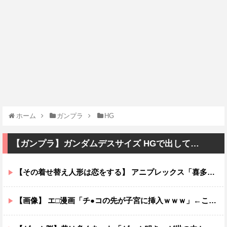
ホーム
ガンプラ
HG
【ガンプラ】ガンダムデスサイズ HGで出して…
【その着せ替え人形は恋をする】 アニプレックス「喜多川海夢 レースクイーンVer.」フィギュア【再販予約開始】
【画像】 エ□漫画「チ●コの先が子宮に挿入ｗｗｗ」←これ有り得るの？ｗｗ